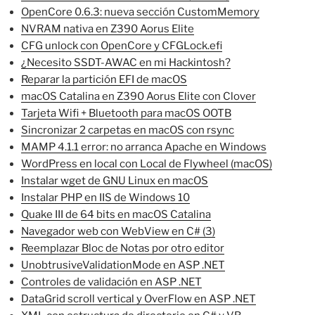
OpenCore 0.6.3: nueva sección CustomMemory
NVRAM nativa en Z390 Aorus Elite
CFG unlock con OpenCore y CFGLock.efi
¿Necesito SSDT-AWAC en mi Hackintosh?
Reparar la partición EFI de macOS
macOS Catalina en Z390 Aorus Elite con Clover
Tarjeta Wifi + Bluetooth para macOS OOTB
Sincronizar 2 carpetas en macOS con rsync
MAMP 4.1.1 error: no arranca Apache en Windows
WordPress en local con Local de Flywheel (macOS)
Instalar wget de GNU Linux en macOS
Instalar PHP en IIS de Windows 10
Quake III de 64 bits en macOS Catalina
Navegador web con WebView en C# (3)
Reemplazar Bloc de Notas por otro editor
UnobtrusiveValidationMode en ASP .NET
Controles de validación en ASP .NET
DataGrid scroll vertical y OverFlow en ASP .NET