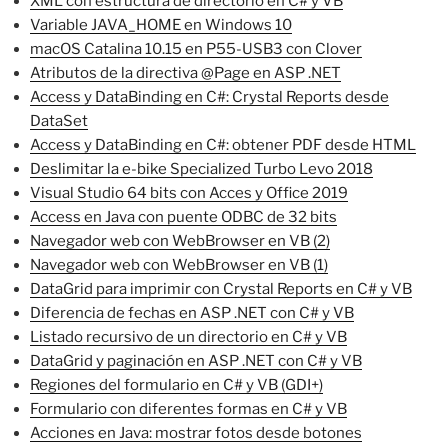
XML con estructura de directorio en C# y VB
Variable JAVA_HOME en Windows 10
macOS Catalina 10.15 en P55-USB3 con Clover
Atributos de la directiva @Page en ASP .NET
Access y DataBinding en C#: Crystal Reports desde
DataSet
Access y DataBinding en C#: obtener PDF desde HTML
Deslimitar la e-bike Specialized Turbo Levo 2018
Visual Studio 64 bits con Acces y Office 2019
Access en Java con puente ODBC de 32 bits
Navegador web con WebBrowser en VB (2)
Navegador web con WebBrowser en VB (1)
DataGrid para imprimir con Crystal Reports en C# y VB
Diferencia de fechas en ASP .NET con C# y VB
Listado recursivo de un directorio en C# y VB
DataGrid y paginación en ASP .NET con C# y VB
Regiones del formulario en C# y VB (GDI+)
Formulario con diferentes formas en C# y VB
Acciones en Java: mostrar fotos desde botones