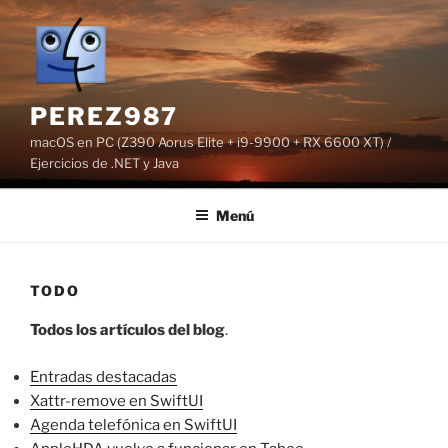
Saltar
al
contenido
PEREZ987
macOS en PC (Z390 Aorus Elite + i9-9900 + RX 6600 XT) /
Ejercicios de .NET y Java
Menú
TODO
Todos los artículos del blog
.
Entradas destacadas
Xattr-remove en SwiftUI
Agenda telefónica en SwiftUI