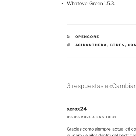
WhateverGreen 1.5.3.
CATEGORÍAS
OPENCORE
ETIQUETAS
ACIDANTHERA
,
BTRFS
,
CON
3 respuestas a «Cambiar
xerox24
09/09/2021 A LAS 10:31
Gracias como siempre, actualicé co
número de hilos dentro del kext y 