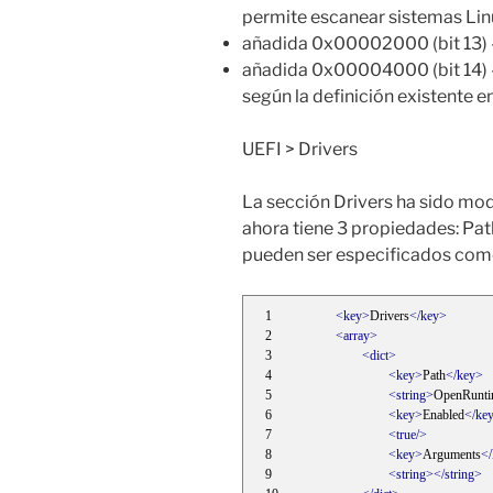
permite escanear sistemas Lin
añadida 0x00002000 (bit 13
añadida 0x00004000 (bit 14
según la definición existente e
UEFI > Drivers
La sección Drivers ha sido mod
ahora tiene 3 propiedades: Pa
pueden ser especificados como
<key>
Drivers
</key>
<array>
<dict>
<key>
Path
</key>
<string>
OpenRuntim
<key>
Enabled
</ke
<true/>
<key>
Arguments
<
<string></string>