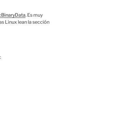
cBinaryData
. Es muy
s Linux lean la sección
: