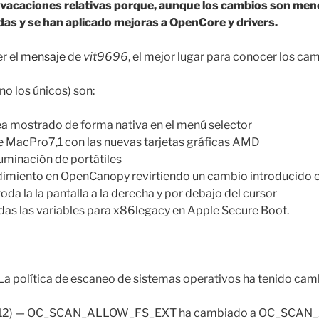
o vacaciones relativas porque, aunque los cambios son m
as y se han aplicado mejoras a OpenCore y drivers.
r el
mensaje
de
vit9696
, el mejor lugar para conocer los c
no los únicos) son:
ea mostrado de forma nativa en el menú selector
de MacPro7,1 con las nuevas tarjetas gráficas AMD
luminación de portátiles
imiento en OpenCanopy revirtiendo un cambio introducido e
da la la pantalla a la derecha y por debajo del cursor
das las variables para x86legacy en Apple Secure Boot.
 La política de escaneo de sistemas operativos ha tenido cam
t 12) — OC_SCAN_ALLOW_FS_EXT ha cambiado a OC_SCA