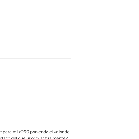
 para mi x299 poniendo el valor del
mplazo del que uso yo actualmente?