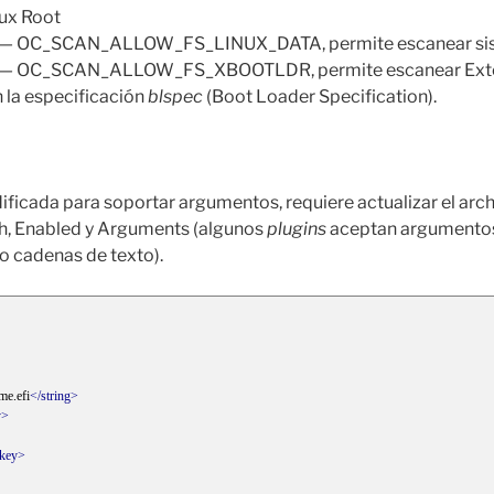
ux Root
) — OC_SCAN_ALLOW_FS_LINUX_DATA, permite escanear sis
) — OC_SCAN_ALLOW_FS_XBOOTLDR, permite escanear Exten
n la especificación
blspec
(Boot Loader Specification).
ificada para soportar argumentos, requiere actualizar el arch
th, Enabled y Arguments (algunos
plugins
aceptan argumentos
 cadenas de texto).
e.efi
</string>
y>
/key>