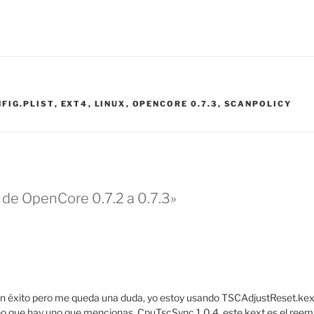
FIG.PLIST
,
EXT4
,
LINUX
,
OPENCORE 0.7.3
,
SCANPOLICY
 de OpenCore 0.7.2 a 0.7.3»
n éxito pero me queda una duda, yo estoy usando TSCAdjustReset.kext
veo que hay uno que mencionas, CpuTscSync 1.0.4, este kext es el ree