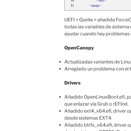
</dict>
</array>
UEFI > Quirks > añadida Force
todas las variables de sistema
ayudar cuando hay problemas c
OpenCanopy
Actualizadas variantes de Linu
Arreglado un problema con el t
Drivers
Añadido OpenLinuxBoot.efi, pa
que enlazar vía Grub o rEFInd.
Añadido ext4_x64.efi, driver
o
desde sistemas EXT4.
Añadido btrfs_x64.efi, driver
o