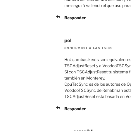
me seguirá valiendo el que uso par
Responder
pol
09/09/2021 A LAS 15:01
Hola, ambas kexts son equivalentes 
TSCAdjustReset y a VoodooTSCSyn
Si con TSCAdjustReset tu sistema fu
también en Monterey.
CpuTscSync es de los autores de Op
VoodooTSCSync de Rehabman está des
TSCAdjustReset está basada en Voo
Responder