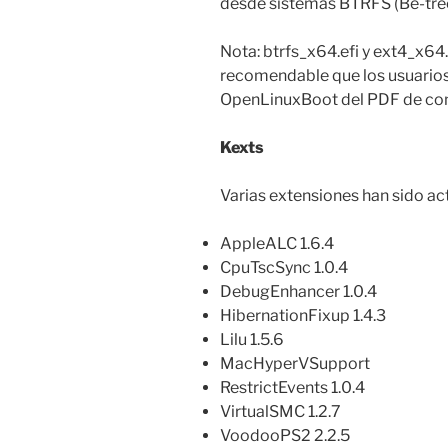
desde sistemas BTRFS (Be-tree
Nota: btrfs_x64.efi y ext4_x64
recomendable que los usuarios 
OpenLinuxBoot del PDF de con
Kexts
Varias extensiones han sido act
AppleALC 1.6.4
CpuTscSync 1.0.4
DebugEnhancer 1.0.4
HibernationFixup 1.4.3
Lilu 1.5.6
MacHyperVSupport
RestrictEvents 1.0.4
VirtualSMC 1.2.7
VoodooPS2 2.2.5