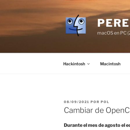
Saltar
al
contenido
PERE
macOS en PC (Z
Hackintosh
Macintosh
PUBLICADO
08/09/2021
POR
POL
EL
Cambiar de OpenCor
Durante el mes de agosto el 