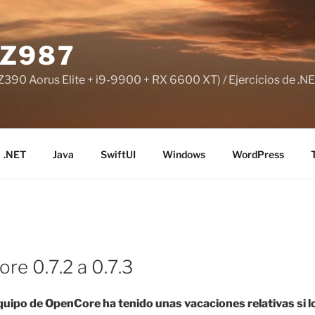
Z987
390 Aorus Elite + i9-9900 + RX 6600 XT) / Ejercicios de .NE
.NET
Java
SwiftUI
Windows
WordPress
e 0.7.2 a 0.7.3
equipo de OpenCore ha tenido unas vacaciones relativas s