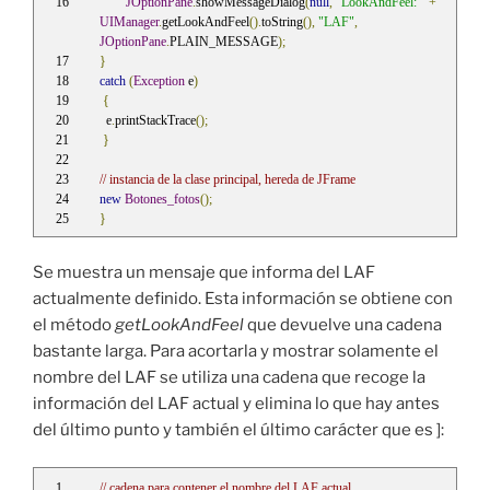
JOptionPane
.
showMessageDialog
(
null
,
"LookAndFeel: "
+
UIManager
.
getLookAndFeel
().
toString
(),
"LAF"
,
JOptionPane
.
PLAIN_MESSAGE
);
}
catch
(
Exception
 e
)
{
  e
.
printStackTrace
();
}
// instancia de la clase principal, hereda de JFrame
new
Botones_fotos
();
}
Se muestra un mensaje que informa del LAF
actualmente definido. Esta información se obtiene con
el método
getLookAndFeel
que devuelve una cadena
bastante larga. Para acortarla y mostrar solamente el
nombre del LAF se utiliza una cadena que recoge la
información del LAF actual y elimina lo que hay antes
del último punto y también el último carácter que es ]:
// cadena para contener el nombre del LAF actual