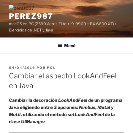
Saltar
al
PEREZ987
contenido
macOS en PC (Z390 Aorus Elite + i9-9900 + RX 6600 XT) /
Ejercicios de .NET y Java
Menú
PUBLICADO
04/04/2019
POR
POL
EL
Cambiar el aspecto LookAndFeel
en Java
Cambiar la decoración
LookAndFeel
de un programa
Java eligiendo entre 3 opciones:
Nimbus
,
Metal
y
Motif,
utilizando el método
setLookAndFeel
de la
clase
UIManager