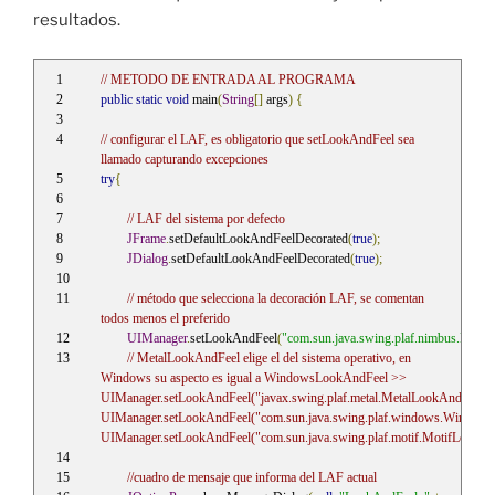
resultados.
// METODO DE ENTRADA AL PROGRAMA
public
static
void
 main
(
String
[]
 args
)
{
// configurar el LAF, es obligatorio que setLookAndFeel sea 
llamado capturando excepciones
try
{
// LAF del sistema por defecto 
JFrame
.
setDefaultLookAndFeelDecorated
(
true
);
JDialog
.
setDefaultLookAndFeelDecorated
(
true
);
// método que selecciona la decoración LAF, se comentan 
todos menos el preferido
UIManager
.
setLookAndFeel
(
"com.sun.java.swing.plaf.nimbus.Nim
// MetalLookAndFeel elige el del sistema operativo, en 
Windows su aspecto es igual a WindowsLookAndFeel >> 
UIManager.setLookAndFeel("javax.swing.plaf.metal.MetalLookAndFeel");
UIManager.setLookAndFeel("com.sun.java.swing.plaf.windows.Windows
UIManager.setLookAndFeel("com.sun.java.swing.plaf.motif.MotifLookAn
//cuadro de mensaje que informa del LAF actual