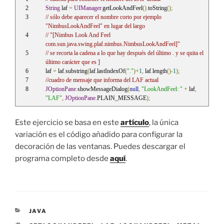
String
 laf 
=
UIManager
.
getLookAndFeel
().
toString
();
// sólo debe aparecer el nombre corto por ejemplo 
"NimbusLookAndFeel" en lugar del largo
// "[Nimbus Look And Feel 
com.sun.java.swing.plaf.nimbus.NimbusLookAndFeel]"
// se recorta la cadena a lo que hay después del último . y se quita el 
último carácter que es ]
laf 
=
 laf
.
substring
(
laf
.
lastIndexOf
(
"."
)+
1
,
 laf
.
length
()-
1
);
//cuadro de mensaje que informa del LAF actual
JOptionPane
.
showMessageDialog
(
null
,
"LookAndFeel: "
+
 laf
,
"LAF"
,
JOptionPane
.
PLAIN_MESSAGE
);
Este ejercicio se basa en este
artículo
, la única
variación es el código añadido para configurar la
decoración de las ventanas. Puedes descargar el
programa completo desde
aquí
.
CATEGORÍAS
JAVA