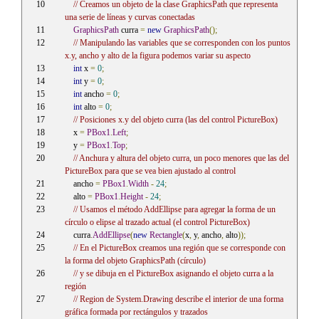
// Creamos un objeto de la clase GraphicsPath que representa 
una serie de líneas y curvas conectadas
GraphicsPath
 curra 
=
new
GraphicsPath
();
// Manipulando las variables que se corresponden con los puntos 
x.y, ancho y alto de la figura podemos variar su aspecto
int
 x 
=
0
;
int
 y 
=
0
;
int
 ancho 
=
0
;
int
 alto 
=
0
;
// Posiciones x.y del objeto curra (las del control PictureBox)
    x 
=
PBox1
.
Left
;
    y 
=
PBox1
.
Top
;
// Anchura y altura del objeto curra, un poco menores que las del 
PictureBox para que se vea bien ajustado al control
    ancho 
=
PBox1
.
Width
-
24
;
    alto 
=
PBox1
.
Height
-
24
;
// Usamos el método AddEllipse para agregar la forma de un 
círculo o elipse al trazado actual (el control PictureBox)
    curra
.
AddEllipse
(
new
Rectangle
(
x
,
 y
,
 ancho
,
 alto
));
// En el PictureBox creamos una región que se corresponde con 
la forma del objeto GraphicsPath (círculo)
// y se dibuja en el PictureBox asignando el objeto curra a la 
región
// Region de System.Drawing describe el interior de una forma 
gráfica formada por rectángulos y trazados