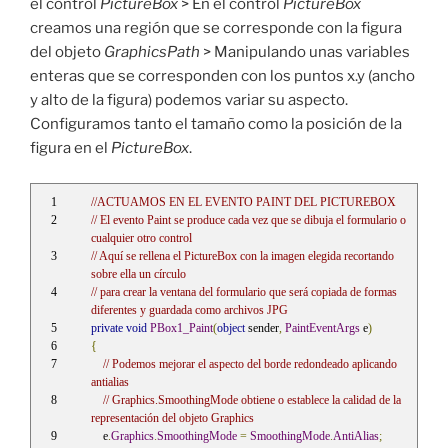
el control
PictureBox
> En el control
PictureBox
creamos una región que se corresponde con la figura
del objeto
GraphicsPath
> Manipulando unas variables
enteras que se corresponden con los puntos x.y (ancho
y alto de la figura) podemos variar su aspecto.
Configuramos tanto el tamaño como la posición de la
figura en el
PictureBox
.
//ACTUAMOS EN EL EVENTO PAINT DEL PICTUREBOX
// El evento Paint se produce cada vez que se dibuja el formulario o 
cualquier otro control
// Aquí se rellena el PictureBox con la imagen elegida recortando 
sobre ella un círculo
// para crear la ventana del formulario que será copiada de formas 
diferentes y guardada como archivos JPG
private
void
PBox1_Paint
(
object
 sender
,
PaintEventArgs
 e
)
{
// Podemos mejorar el aspecto del borde redondeado aplicando 
antialias
// Graphics.SmoothingMode obtiene o establece la calidad de la 
representación del objeto Graphics
    e
.
Graphics
.
SmoothingMode
=
SmoothingMode
.
AntiAlias
;