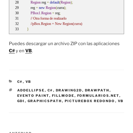
Region
 reg 
=
default
(
Region
);
    reg 
=
new
Region
(
curra
);
PBox1
.
Region
=
 reg
;
// Otra forma de realizarlo
//pBox.Region = New Region(curra)
}
Puedes descargar un archivo ZIP con las aplicaciones
C#
y en
VB
.
CATEGORÍAS
C#
,
VB
ETIQUETAS
ADDELLIPSE
,
C#
,
DRAWING2D
,
DRAWPATH
,
EVENTO PAINT
,
FILLMODE
,
FORMULARIOS.NET
,
GDI
,
GRAPHICSPATH
,
PICTUREBOX REDONDO
,
VB
Navegación