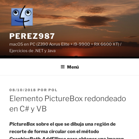
Saltar
al
contenido
PEREZ987
macOS en PC (Z390 Aorus Elite + i9-9900 + RX 6600 XT) /
Ejercicios de .NET y Java
Menú
PUBLICADO
08/10/2018
POR
POL
EL
Elemento PictureBox redondeado
en C# y VB
PictureBox
sobre el que se dibuja una región de
recorte de forma circular con el método