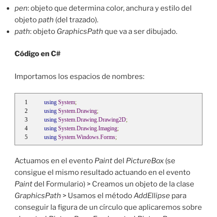
pen
: objeto que determina color, anchura y estilo del
objeto
path
(del trazado).
path
: objeto
GraphicsPath
que va a ser dibujado.
Código en C#
Importamos los espacios de nombres:
using
System
;
using
System
.
Drawing
;
using
System
.
Drawing
.
Drawing2D
;
using
System
.
Drawing
.
Imaging
;
using
System
.
Windows
.
Forms
;
Actuamos en el evento
Paint
del
PictureBox
(se
consigue el mismo resultado actuando en el evento
Paint
del Formulario) > Creamos un objeto de la clase
GraphicsPath
> Usamos el método
AddEllipse
para
conseguir la figura de un círculo que aplicaremos sobre