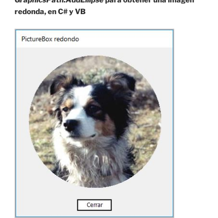
GraphicsPath.AddEllipse
para obtener una imagen
redonda, en C# y VB