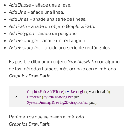
AddEllipse
– añade una elipse.
AddLine
– añade una línea.
AddLines
– añade una serie de líneas.
AddPath
– añade un objeto
GraphicsPath
.
AddPolygon
– añade un polígono.
AddRectangle
– añade un rectángulo.
AddRectangles
– añade una serie de rectángulos.
Es posible dibujar un objeto
GraphicsPath
con alguno
de los métodos listados más arriba o con el método
Graphics.DrawPath
:
GraphicsPath
.
AddEllipse
(
new
Rectangle
(
x
,
 y
,
 ancho
,
 alto
));
DrawPath
(
System
.
Drawing
.
Pen
 pen
,
System
.
Drawing
.
Drawing2D
.
GraphicsPath
 path
);
Parámetros que se pasan al método
Graphics.DrawPath
: