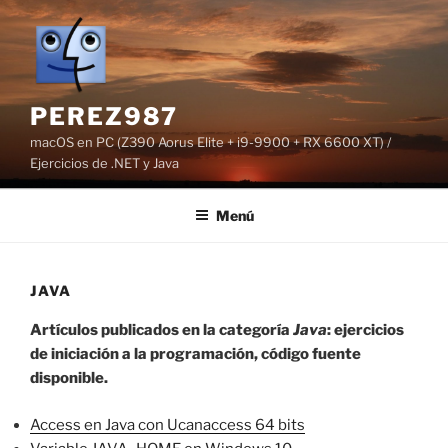
Saltar
al
contenido
PEREZ987
macOS en PC (Z390 Aorus Elite + i9-9900 + RX 6600 XT) /
Ejercicios de .NET y Java
Menú
JAVA
Artículos publicados en la categoría
Java
: ejercicios
de iniciación a la programación, código fuente
disponible.
Access en Java con Ucanaccess 64 bits