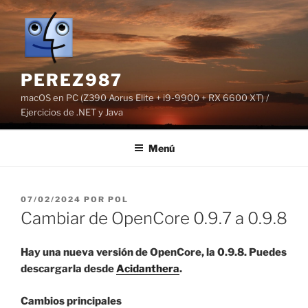
Saltar
al
contenido
PEREZ987
macOS en PC (Z390 Aorus Elite + i9-9900 + RX 6600 XT) /
Ejercicios de .NET y Java
Menú
PUBLICADO
07/02/2024
POR
POL
EL
Cambiar de OpenCore 0.9.7 a 0.9.8
Hay una nueva versión de OpenCore, la 0.9.8. Puedes
descargarla desde
Acidanthera
.
Cambios principales