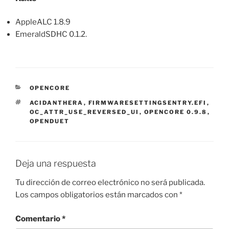
AppleALC 1.8.9
EmeraldSDHC 0.1.2.
CATEGORÍAS
OPENCORE
ETIQUETAS
ACIDANTHERA
,
FIRMWARESETTINGSENTRY.EFI
,
OC_ATTR_USE_REVERSED_UI
,
OPENCORE 0.9.8
,
OPENDUET
Deja una respuesta
Tu dirección de correo electrónico no será publicada.
Los campos obligatorios están marcados con
*
Comentario
*