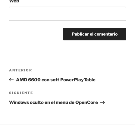
Web
Navegación
Entrada
ANTERIOR
de
anterior:
AMD 6600 con soft PowerPlayTable
entradas
Siguiente
SIGUIENTE
entrada
Windows oculto en el menú de OpenCore