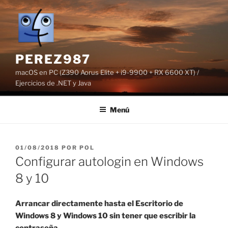
Saltar
al
contenido
PEREZ987
macOS en PC (Z390 Aorus Elite + i9-9900 + RX 6600 XT) /
Ejercicios de .NET y Java
Menú
PUBLICADO
01/08/2018
POR
POL
EL
Configurar autologin en Windows
8 y 10
Arrancar directamente hasta el Escritorio de
Windows 8 y Windows 10 sin tener que escribir la