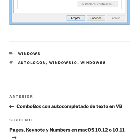
CATEGORÍAS
WINDOWS
ETIQUETAS
AUTOLOGON
,
WINDOWS10
,
WINDOWS8
Navegación
Entrada
ANTERIOR
de
anterior:
ComboBox con autocompletado de texto en VB
entradas
Siguiente
SIGUIENTE
entrada
Pages, Keynote y Numbers en macOS 10.12 o 10.11