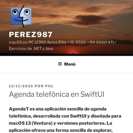
Saltar
al
contenido
PEREZ987
macOS en PC (Z390 Aorus Elite + i9-9900 + RX 6600 XT) /
Ejercicios de .NET y Java
Menú
PUBLICADO
12/11/2025
POR
POL
EL
Agenda telefónica en SwiftUI
AgendaT es una aplicación sencilla de agenda
telefónica, desarrollada con SwiftUI y diseñada para
macOS 13 (Ventura) y versiones posteriores. La
aplicación ofrece una forma sencilla de explorar,