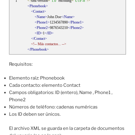
<?
xml version
=
"1.0"
 encoding
=
"UTF-8"
?>
<Phonebook>
<Contact>
<Name>
John Doe
</Name>
<Phone1>
1234567890
</Phone1>
<Phone2>
9876543210
</Phone2>
<ID>
1
</ID>
</Contact>
<!-- Más contactos... -->
</Phonebook>
Requisitos:
Elemento raíz: Phonebook
Cada contacto: elemento Contact
Campos obligatorios: ID (entero), Name , Phone1 ,
Phone2
Números de teléfono: cadenas numéricas
Los ID deben ser únicos.
El archivo XML se guarda en la carpeta de documentos