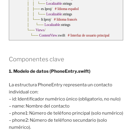
│
│
└──
Localizable
.
strings
│
├──
 es
.
lproj
/
# Idioma español
│
│
└──
Localizable
.
strings
│
└──
 fr
.
lproj
/
# Idioma francés
│
└──
Localizable
.
strings
└──
Views
/
└──
ContentView
.
swift   
# Interfaz de usuario principal
Componentes clave
1. Modelo de datos (PhoneEntry.swift)
La estructura PhoneEntry representa un contacto
individual con:
– id: Identificador numérico único (obligatorio, no nulo)
– name: Nombre del contacto
– phone1: Número de teléfono principal (solo numérico)
– phone2: Número de teléfono secundario (solo
numérico).