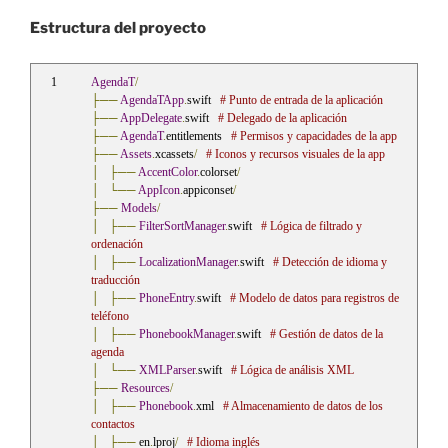
Estructura del proyecto
AgendaT
/
├──
AgendaTApp
.
swift   
# Punto de entrada de la aplicación
├──
AppDelegate
.
swift   
# Delegado de la aplicación
├──
AgendaT
.
entitlements   
# Permisos y capacidades de la app
├──
Assets
.
xcassets
/
# Iconos y recursos visuales de la app
│
├──
AccentColor
.
colorset
/
│
└──
AppIcon
.
appiconset
/
├──
Models
/
│
├──
FilterSortManager
.
swift   
# Lógica de filtrado y 
ordenación
│
├──
LocalizationManager
.
swift   
# Detección de idioma y 
traducción
│
├──
PhoneEntry
.
swift   
# Modelo de datos para registros de 
teléfono
│
├──
PhonebookManager
.
swift   
# Gestión de datos de la 
agenda
│
└──
XMLParser
.
swift   
# Lógica de análisis XML
├──
Resources
/
│
├──
Phonebook
.
xml   
# Almacenamiento de datos de los 
contactos
│
├──
 en
.
lproj
/
# Idioma inglés