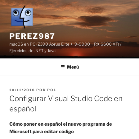
Saltar
al
contenido
PEREZ987
macOS en PC (Z390 Aorus Elite + i9-9900 + RX 6600 XT) /
Ejercicios de .NET y Java
Menú
PUBLICADO
10/11/2018
POR
POL
EL
Configurar Visual Studio Code en
español
Cómo poner en español el nuevo programa de
Microsoft para editar código