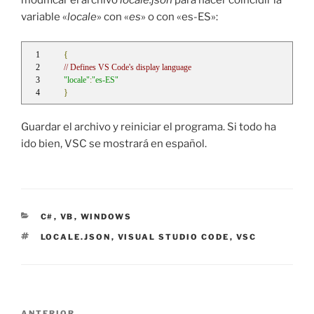
modificar el archivo
locale.json
para hacer coincidir la
variable «
locale
» con «
es
» o con «es-ES»:
{
// Defines VS Code's display language
"locale"
:
"es-ES"
}
Guardar el archivo y reiniciar el programa. Si todo ha
ido bien, VSC se mostrará en español.
CATEGORÍAS
C#
,
VB
,
WINDOWS
ETIQUETAS
LOCALE.JSON
,
VISUAL STUDIO CODE
,
VSC
Navegación
ANTERIOR