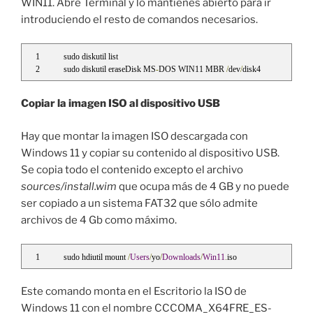
WIN11. Abre Terminal y lo mantienes abierto para ir
introduciendo el resto de comandos necesarios.
sudo diskutil list
sudo diskutil eraseDisk MS
-
DOS WIN11 MBR 
/
dev
/
disk4
Copiar la imagen ISO al dispositivo USB
Hay que montar la imagen ISO descargada con
Windows 11 y copiar su contenido al dispositivo USB.
Se copia todo el contenido excepto el archivo
sources/install.wim
que ocupa más de 4 GB y no puede
ser copiado a un sistema FAT32 que sólo admite
archivos de 4 Gb como máximo.
sudo hdiutil mount 
/
Users
/
yo
/
Downloads
/
Win11
.
iso
Este comando monta en el Escritorio la ISO de
Windows 11 con el nombre CCCOMA_X64FRE_ES-