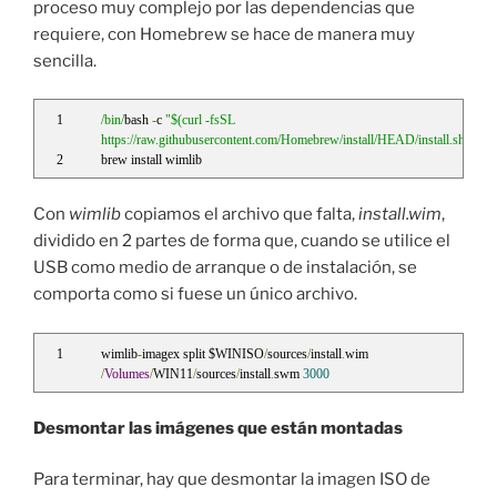
proceso muy complejo por las dependencias que
requiere, con Homebrew se hace de manera muy
sencilla.
/bin/
bash 
-
c 
"$(curl -fsSL 
https://raw.githubusercontent.com/Homebrew/install/HEAD/install.sh)"
brew install wimlib
Con
wimlib
copiamos el archivo que falta,
install.wim
,
dividido en 2 partes de forma que, cuando se utilice el
USB como medio de arranque o de instalación, se
comporta como si fuese un único archivo.
wimlib
-
imagex split $WINISO
/
sources
/
install
.
wim 
/
Volumes
/
WIN11
/
sources
/
install
.
swm 
3000
Desmontar las imágenes que están montadas
Para terminar, hay que desmontar la imagen ISO de