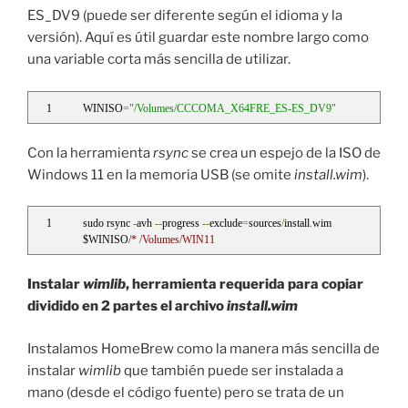
ES_DV9 (puede ser diferente según el idioma y la
versión). Aquí es útil guardar este nombre largo como
una variable corta más sencilla de utilizar.
WINISO
=
"/Volumes/CCCOMA_X64FRE_ES-ES_DV9"
Con la herramienta
rsync
se crea un espejo de la ISO de
Windows 11 en la memoria USB (se omite
install.wim
).
sudo rsync 
-
avh 
--
progress 
--
exclude
=
sources
/
install
.
wim 
$WINISO
/* /Volumes/WIN11
Instalar
wimlib
, herramienta requerida para copiar
dividido en 2 partes el archivo
install.wim
Instalamos HomeBrew como la manera más sencilla de
instalar
wimlib
que también puede ser instalada a
mano (desde el código fuente) pero se trata de un