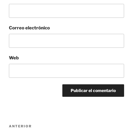
Correo electrónico
Web
Navegación
Entrada
ANTERIOR
de