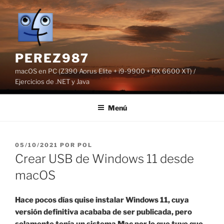
Saltar
al
contenido
PEREZ987
macOS en PC (Z390 Aorus Elite + i9-9900 + RX 6600 XT) /
Ejercicios de .NET y Java
Menú
PUBLICADO
05/10/2021
POR
POL
EL
Crear USB de Windows 11 desde
macOS
Hace pocos días quise instalar Windows 11, cuya
versión definitiva acababa de ser publicada, pero