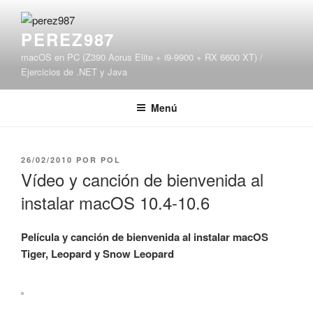
Saltar
al
PEREZ987
contenido
macOS en PC (Z390 Aorus Elite + i9-9900 + RX 6600 XT) /
Ejercicios de .NET y Java
Menú
PUBLICADO
26/02/2010
POR
POL
EL
Vídeo y canción de bienvenida al
instalar macOS 10.4-10.6
Película y canción de bienvenida al instalar macOS
Tiger, Leopard y Snow Leopard