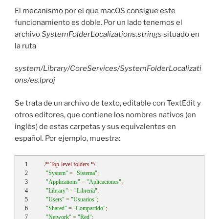
El mecanismo por el que macOS consigue este
funcionamiento es doble. Por un lado tenemos el
archivo
SystemFolderLocalizations.strings
situado en
la ruta
system/Library/CoreServices/SystemFolderLocalizati
ons/es.lproj
Se trata de un archivo de texto, editable con TextEdit y
otros editores, que contiene los nombres nativos (en
inglés) de estas carpetas y sus equivalentes en
español. Por ejemplo, muestra:
/* Top-level folders */
"System"
=
"Sistema"
;
"Applications"
=
"Aplicaciones"
;
"Library"
=
"Librería"
;
"Users"
=
"Usuarios"
;
"Shared"
=
"Compartido"
;
"Network"
=
"Red"
;