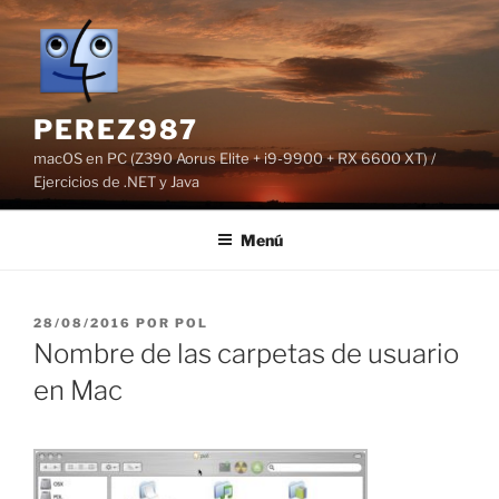
Saltar
al
contenido
PEREZ987
macOS en PC (Z390 Aorus Elite + i9-9900 + RX 6600 XT) /
Ejercicios de .NET y Java
Menú
PUBLICADO
28/08/2016
POR
POL
EL
Nombre de las carpetas de usuario
en Mac