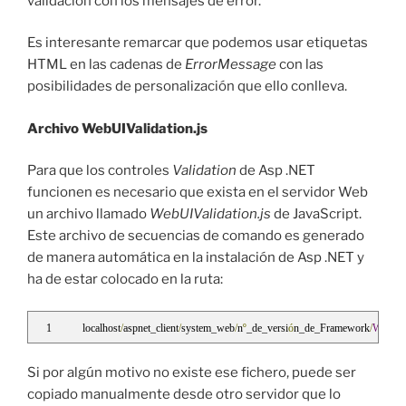
validación con los mensajes de error.
Es interesante remarcar que podemos usar etiquetas
HTML en las cadenas de
ErrorMessage
con las
posibilidades de personalización que ello conlleva.
Archivo WebUIValidation.js
Para que los controles
Validation
de Asp .NET
funcionen es necesario que exista en el servidor Web
un archivo llamado
WebUIValidation.js
de JavaScript.
Este archivo de secuencias de comando es generado
de manera automática en la instalación de Asp .NET y
ha de estar colocado en la ruta:
localhost
/
aspnet_client
/
system_web
/
n
º
_de_versi
ó
n_de_Framework
/
WebUIV
Si por algún motivo no existe ese fichero, puede ser
copiado manualmente desde otro servidor que lo