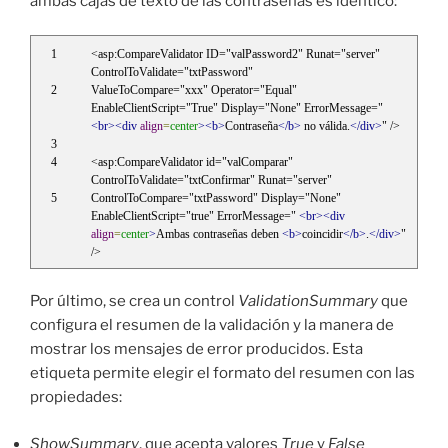
ambas cajas de texto de las contraseñas es idéntico:
<asp:CompareValidator ID="valPassword2" Runat="server" 
ControlToValidate="txtPassword"
ValueToCompare="xxx" Operator="Equal" 
EnableClientScript="True" Display="None" ErrorMessage=" 
<br><div
align
=
center
><b>
Contraseña
</b>
 no válida.
</div>
" />
<asp:CompareValidator id="valComparar" 
ControlToValidate="txtConfirmar" Runat="server"
ControlToCompare="txtPassword" Display="None" 
EnableClientScript="true" ErrorMessage=" 
<br><div
align
=
center
>
Ambas contraseñas deben 
<b>
coincidir
</b>
.
</div>
" 
/>
Por último, se crea un control
ValidationSummary
que
configura el resumen de la validación y la manera de
mostrar los mensajes de error producidos. Esta
etiqueta permite elegir el formato del resumen con las
propiedades:
ShowSummary
, que acepta valores
True
y
False