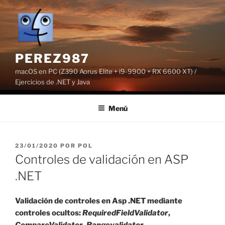
Saltar
al
contenido
PEREZ987
macOS en PC (Z390 Aorus Elite + i9-9900 + RX 6600 XT) /
Ejercicios de .NET y Java
Menú
PUBLICADO
23/01/2020
POR
POL
EL
Controles de validación en ASP
.NET
Validación de controles en Asp .NET mediante
controles ocultos:
RequiredFieldValidator
,