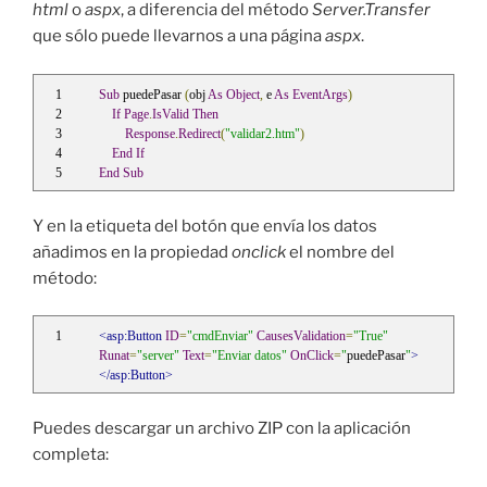
html
o
aspx
, a diferencia del método
Server.Transfer
que sólo puede llevarnos a una página
aspx
.
Sub
 puedePasar 
(
obj 
As
Object
,
 e 
As
EventArgs
)
If
Page
.
IsValid
Then
Response
.
Redirect
(
"validar2.htm"
)
End
If
End
Sub
Y en la etiqueta del botón que envía los datos
añadimos en la propiedad
onclick
el nombre del
método:
<asp:Button
ID
=
"cmdEnviar"
CausesValidation
=
"True"
Runat
=
"server"
Text
=
"Enviar datos"
OnClick
=
"
puedePasar
"
>
</asp:Button>
Puedes descargar un archivo ZIP con la aplicación
completa: