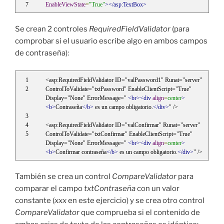
EnableViewState
=
"True"
></asp:TextBox>
Se crean 2 controles
RequiredFieldValidator
(para
comprobar si el usuario escribe algo en ambos campos
de contraseña):
<asp:RequiredFieldValidator ID="valPassword1" Runat="server"
ControlToValidate="txtPassword" EnableClientScript="True" 
Display="None" ErrorMessage=" 
<br><div
align
=
center
>
<b>
Contraseña
</b>
 es un campo obligatorio.
</div>
" />
<asp:RequiredFieldValidator ID="valConfirmar" Runat="server"
ControlToValidate="txtConfirmar" EnableClientScript="True" 
Display="None" ErrorMessage=" 
<br><div
align
=
center
>
<b>
Confirmar contraseña
</b>
 es un campo obligatorio.
</div>
" />
También se crea un control
CompareValidator
para
comparar el campo
txtContraseña
con un valor
constante (
xxx
en este ejercicio) y se crea otro control
CompareValidator
que comprueba si el contenido de