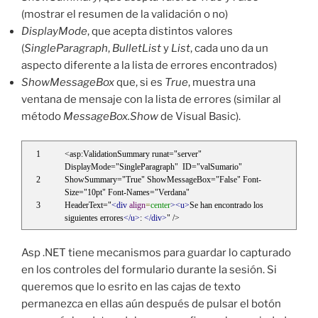
(mostrar el resumen de la validación o no)
DisplayMode
, que acepta distintos valores
(
SingleParagraph
,
BulletList
y
List
, cada uno da un
aspecto diferente a la lista de errores encontrados)
ShowMessageBox
que, si es
True
, muestra una
ventana de mensaje con la lista de errores (similar al
método
MessageBox.Show
de Visual Basic).
<asp:ValidationSummary runat="server" 
DisplayMode="SingleParagraph"  ID="valSumario"
ShowSummary="True" ShowMessageBox="False" Font-
Size="10pt" Font-Names="Verdana"
HeaderText="
<div
align
=
center
><u>
Se han encontrado los 
siguientes errores
</u>
: 
</div>
" />
Asp .NET tiene mecanismos para guardar lo capturado
en los controles del formulario durante la sesión. Si
queremos que lo esrito en las cajas de texto
permanezca en ellas aún después de pulsar el botón