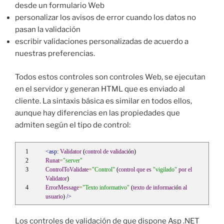
desde un formulario Web
personalizar los avisos de error cuando los datos no
pasan la validación
escribir validaciones personalizadas de acuerdo a
nuestras preferencias.
Todos estos controles son controles Web, se ejecutan
en el servidor y generan HTML que es enviado al
cliente. La sintaxis básica es similar en todos ellos,
aunque hay diferencias en las propiedades que
admiten según el tipo de control:
<asp
: 
Validator
 (
control
de
validaci
ó
n
)
Runat
=
"server"
ControlToValidate
=
"Control"
 (
control
que
es
"vigilado"
por
el
Validator
)
ErrorMessage
=
"Texto informativo"
 (
texto
de
informaci
ó
n
al
usuario
) 
/>
Los controles de validación de que dispone Asp .NET