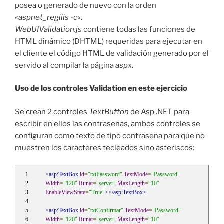
posea o generado de nuevo con la orden
«
aspnet_regiiis -c
«.
WebUIValidation.js
contiene todas las funciones de
HTML dinámico (DHTML) requeridas para ejecutar en
el cliente el código HTML de validación generado por el
servido al compilar la página
aspx
.
Uso de los controles Validation en este ejercicio
Se crean 2 controles
TextButton
de Asp .NET para
escribir en ellos las contraseñas, ambos controles se
configuran como texto de tipo contraseña para que no
muestren los caracteres tecleados sino asteriscos:
<asp:TextBox
id
=
"txtPassword"
TextMode
=
"Password"
Width
=
"120"
Runat
=
"server"
MaxLength
=
"10"
EnableViewState
=
"True"
></asp:TextBox>
<asp:TextBox
id
=
"txtConfirmar"
TextMode
=
"Password"
Width
=
"120"
Runat
=
"server"
MaxLength
=
"10"