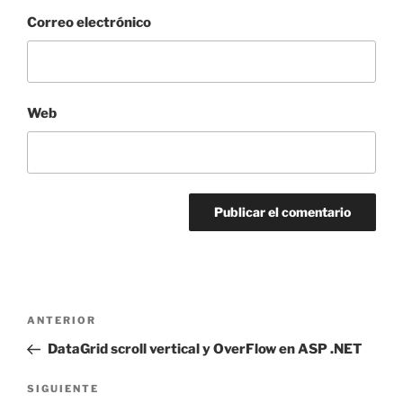
Correo electrónico
Web
Navegación
Entrada
ANTERIOR
de
anterior:
DataGrid scroll vertical y OverFlow en ASP .NET
entradas
Siguiente
SIGUIENTE