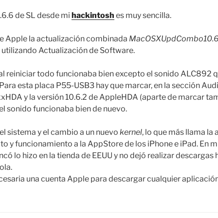
0.6.6 de SL desde mi
hackintosh
es muy sencilla.
e Apple la actualización combinada
MacOSXUpdCombo10.6
 utilizando Actualización de Software.
 al reiniciar todo funcionaba bien excepto el sonido ALC892 q
 Para esta placa P55-USB3 hay que marcar, en la sección Audi
xHDA y la versión 10.6.2 de AppleHDA (aparte de marcar tamb
ez el sonido funcionaba bien de nuevo.
el sistema y el cambio a un nuevo
kernel
, lo que más llama la 
to y funcionamiento a la AppStore de los iPhone e iPad. En 
ncó lo hizo en la tienda de EEUU y no dejó realizar descargas
ola.
ecesaria una cuenta Apple para descargar cualquier aplicación