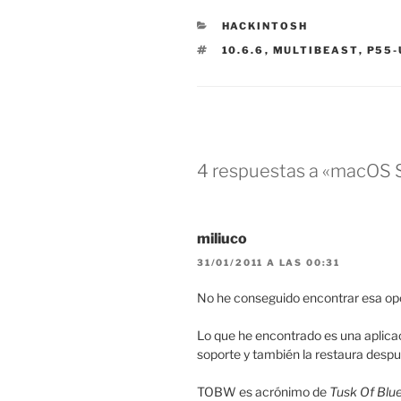
CATEGORÍAS
HACKINTOSH
ETIQUETAS
10.6.6
,
MULTIBEAST
,
P55-
4 respuestas a «macOS 
miliuco
31/01/2011 A LAS 00:31
No he conseguido encontrar esa opci
Lo que he encontrado es una aplic
soporte y también la restaura desp
TOBW es acrónimo de
Tusk Of Blu