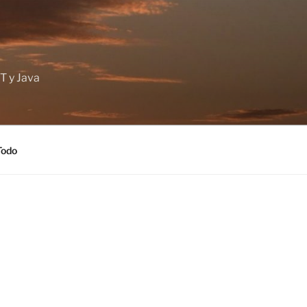
T y Java
Todo