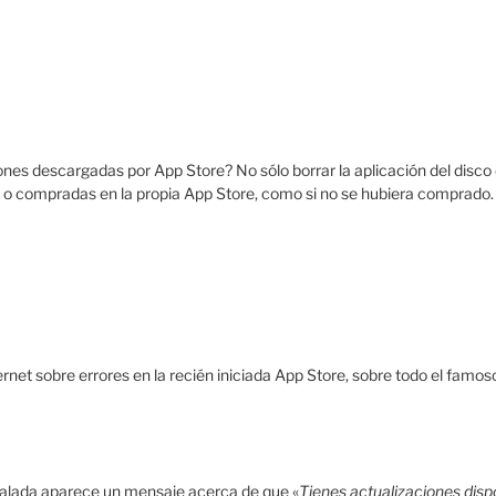
es descargadas por App Store? No sólo borrar la aplicación del disco d
s o compradas en la propia App Store, como si no se hubiera comprado.
et sobre errores en la recién iniciada App Store, sobre todo el famos
nstalada aparece un mensaje acerca de que «
Tienes actualizaciones dispo