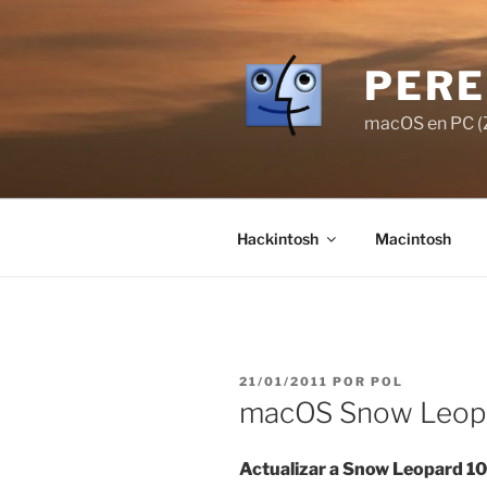
Saltar
al
contenido
PERE
macOS en PC (Z
Hackintosh
Macintosh
PUBLICADO
21/01/2011
POR
POL
EL
macOS Snow Leopar
Actualizar a Snow Leopard 1