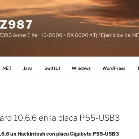
Z987
390 Aorus Elite + i9-9900 + RX 6600 XT) / Ejercicios de .NE
.NET
Java
SwiftUI
Windows
WordPress
d 10.6.6 en la placa P55-USB3
0.6.6 un Hackintosh con placa Gigabyte P55-USB3