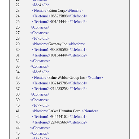
<Id>
4
</Id>
<Nombre>
Eaton Corp.
</Nombre>
<Telefono1>
965235898
</Telefono1>
<Telefono2>
001544444
</Telefono2>
</Contactos>
<Contactos>
<Id>
5
</Id>
<Nombre>
Gateway Inc.
</Nombre>
<Telefono1>
900326596
</Telefono1>
<Telefono2>
001544444
</Telefono2>
</Contactos>
<Contactos>
<Id>
6
</Id>
<Nombre>
Paine Webber Group Inc.
</Nombre>
<Telefono1>
932145785
</Telefono1>
<Telefono2>
214585258
</Telefono2>
</Contactos>
<Contactos>
<Id>
7
</Id>
<Nombre>
Parker Hannifin Corp.
</Nombre>
<Telefono1>
944444102
</Telefono1>
<Telefono2>
224465668
</Telefono2>
</Contactos>
<Contactos>