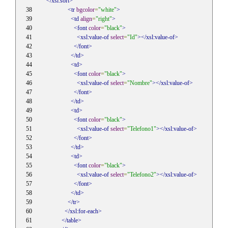
</xsl:sort>
<tr
bgcolor
=
"white"
>
<td
align
=
"right"
>
<font
color
=
"black"
>
<xsl:value-of
select
=
"Id"
></xsl:value-of>
</font>
</td>
<td>
<font
color
=
"black"
>
<xsl:value-of
select
=
"Nombre"
></xsl:value-of>
</font>
</td>
<td>
<font
color
=
"black"
>
<xsl:value-of
select
=
"Telefono1"
></xsl:value-of>
</font>
</td>
<td>
<font
color
=
"black"
>
<xsl:value-of
select
=
"Telefono2"
></xsl:value-of>
</font>
</td>
</tr>
</xsl:for-each>
</table>