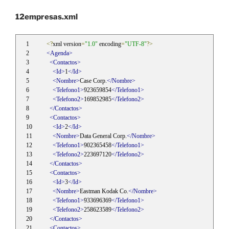
12empresas.xml
<?
xml version
=
"1.0"
 encoding
=
"UTF-8"
?>
<Agenda>
<Contactos>
<Id>
1
</Id>
<Nombre>
Case Corp.
</Nombre>
<Telefono1>
923659854
</Telefono1>
<Telefono2>
169852985
</Telefono2>
</Contactos>
<Contactos>
<Id>
2
</Id>
<Nombre>
Data General Corp.
</Nombre>
<Telefono1>
902365458
</Telefono1>
<Telefono2>
223697120
</Telefono2>
</Contactos>
<Contactos>
<Id>
3
</Id>
<Nombre>
Eastman Kodak Co.
</Nombre>
<Telefono1>
933696369
</Telefono1>
<Telefono2>
258623589
</Telefono2>
</Contactos>
<Contactos>