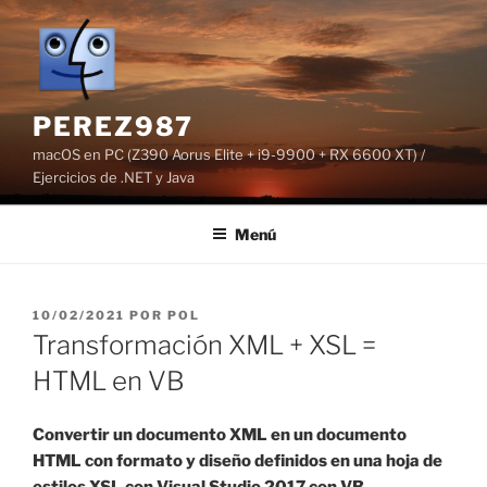
Saltar
al
contenido
PEREZ987
macOS en PC (Z390 Aorus Elite + i9-9900 + RX 6600 XT) /
Ejercicios de .NET y Java
Menú
PUBLICADO
10/02/2021
POR
POL
EL
Transformación XML + XSL =
HTML en VB
Convertir un documento XML en un documento
HTML con formato y diseño definidos en una hoja de