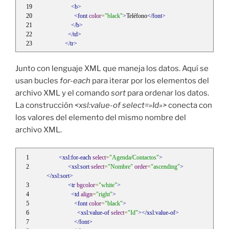
<b>
<font
color
=
"black"
>
Teléfono
</font>
</b>
</td>
</tr>
Junto con lenguaje XML que maneja los datos. Aquí se
usan bucles
for-each
para iterar por los elementos del
archivo XML y el comando
sort
para ordenar los datos.
La construcción
<xsl:value-of select=»Id»>
conecta con
los valores del elemento del mismo nombre del
archivo XML.
<xsl:for-each
select
=
"Agenda/Contactos"
>
<xsl:sort
select
=
"Nombre"
order
=
"ascending"
>
</xsl:sort>
<tr
bgcolor
=
"white"
>
<td
align
=
"right"
>
<font
color
=
"black"
>
<xsl:value-of
select
=
"Id"
></xsl:value-of>
</font>