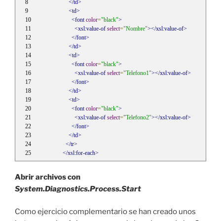
</td>
<td>
<font
color
=
"black"
>
<xsl:value-of
select
=
"Nombre"
></xsl:value-of>
</font>
</td>
<td>
<font
color
=
"black"
>
<xsl:value-of
select
=
"Telefono1"
></xsl:value-of>
</font>
</td>
<td>
<font
color
=
"black"
>
<xsl:value-of
select
=
"Telefono2"
></xsl:value-of>
</font>
</td>
</tr>
</xsl:for-each>
Abrir archivos con
System.Diagnostics.Process.Start
Como ejercicio complementario se han creado unos