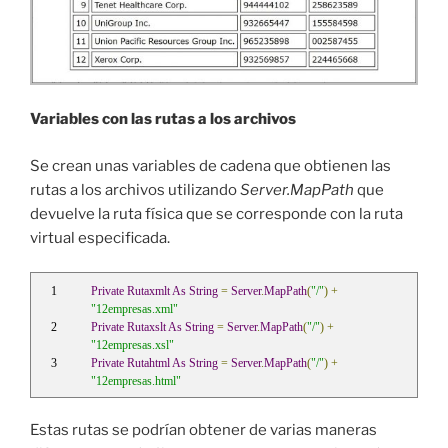
Variables con las rutas a los archivos
Se crean unas variables de cadena que obtienen las
rutas a los archivos utilizando
Server.MapPath
que
devuelve la ruta física que se corresponde con la ruta
virtual especificada.
Private
Rutaxmlt
As
String
=
Server
.
MapPath
(
"/"
)
+
"12empresas.xml"
Private
Rutaxslt
As
String
=
Server
.
MapPath
(
"/"
)
+
"12empresas.xsl"
Private
Rutahtml
As
String
=
Server
.
MapPath
(
"/"
)
+
"12empresas.html"
Estas rutas se podrían obtener de varias maneras