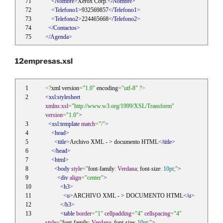
<Nombre>
Xerox Corp.
</Nombre>
<Telefono1>
932569857
</Telefono1>
<Telefono2>
224465668
</Telefono2>
</Contactos>
</Agenda>
12empresas.xsl
<?
xml version
=
"1.0"
 encoding
=
"utf-8"
?>
<xsl:stylesheet
xmlns:xsl
=
"http://www.w3.org/1999/XSL/Transform"
version
=
"1.0"
>
<xsl:template
match
=
"/"
>
<head>
<title>
Archivo XML - > documento HTML
</title>
</head>
<html>
<body
style
=
"
font
-
family
:
Verdana
;
 font
-
size
:
10pt
;
"
>
<div
align
=
"center"
>
<h3>
<u>
ARCHIVO XML - > DOCUMENTO HTML
</u>
</h3>
<table
border
=
"1"
cellpadding
=
"4"
cellspacing
=
"4"
style
=
"
font
-
family
:
Verdana
;
 font
-
size
:
10pt
;
"
>