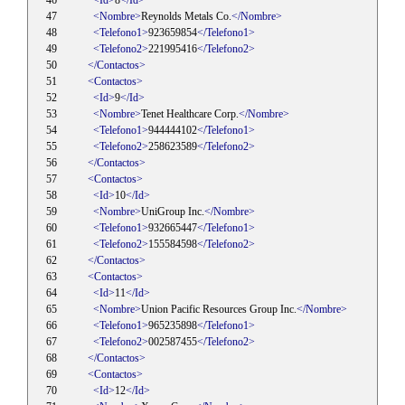
<Id>
8
</Id>
<Nombre>
Reynolds Metals Co.
</Nombre>
<Telefono1>
923659854
</Telefono1>
<Telefono2>
221995416
</Telefono2>
</Contactos>
<Contactos>
<Id>
9
</Id>
<Nombre>
Tenet Healthcare Corp.
</Nombre>
<Telefono1>
944444102
</Telefono1>
<Telefono2>
258623589
</Telefono2>
</Contactos>
<Contactos>
<Id>
10
</Id>
<Nombre>
UniGroup Inc.
</Nombre>
<Telefono1>
932665447
</Telefono1>
<Telefono2>
155584598
</Telefono2>
</Contactos>
<Contactos>
<Id>
11
</Id>
<Nombre>
Union Pacific Resources Group Inc.
</Nombre>
<Telefono1>
965235898
</Telefono1>
<Telefono2>
002587455
</Telefono2>
</Contactos>
<Contactos>
<Id>
12
</Id>