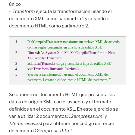
único
–
Transform
ejecuta la transformación usando el
documento XML como parámetro 1 y creando el
documento HTML como parámetro 2.
'XslCompiledTransform transforma un archivo XML de acuerdo 
con las reglas contenidas en una hoja de estilos XSL'
Dim
 xslt 
As
System
.
Xml
.
Xsl
.
XslCompiledTransform
=
New
XslCompiledTransform
xslt
.
Load
(
Rutaxslt
)
'carga y compila la hoja de estilos XSL'
xslt
.
Transform
(
Rutaxmlt
,
Rutahtml
)
'ejecuta la transformación usando el documento XML del 
parámetro 1 creando el documento HTML del parámetro 2'
Se obtiene un documento HTML que presenta los
datos de origen XML con el aspecto y el formato
definidos en el documento XSL. En este ejercicio se
van a utilizar 2 documentos:
12empresas.xml
y
12empresas.xsl
para obtener por código un tercer
documento
12empresas.html
.