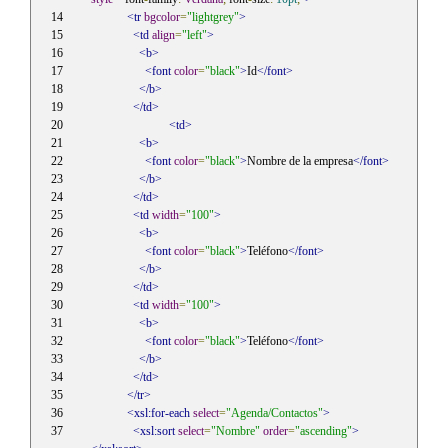
<tr
bgcolor
=
"lightgrey"
>
<td
align
=
"left"
>
<b>
<font
color
=
"black"
>
Id
</font>
</b>
</td>
<td>
<b>
<font
color
=
"black"
>
Nombre de la empresa
</font>
</b>
</td>
<td
width
=
"100"
>
<b>
<font
color
=
"black"
>
Teléfono
</font>
</b>
</td>
<td
width
=
"100"
>
<b>
<font
color
=
"black"
>
Teléfono
</font>
</b>
</td>
</tr>
<xsl:for-each
select
=
"Agenda/Contactos"
>
<xsl:sort
select
=
"Nombre"
order
=
"ascending"
>