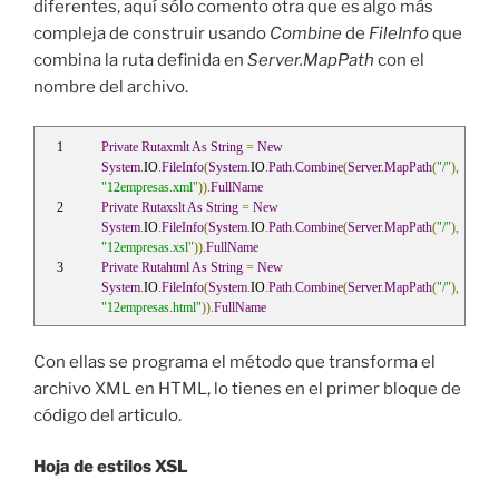
diferentes, aquí sólo comento otra que es algo más
compleja de construir usando
Combine
de
FileInfo
que
combina la ruta definida en
Server.MapPath
con el
nombre del archivo.
Private
Rutaxmlt
As
String
=
New
System
.
IO
.
FileInfo
(
System
.
IO
.
Path
.
Combine
(
Server
.
MapPath
(
"/"
),
"12empresas.xml"
)).
FullName
Private
Rutaxslt
As
String
=
New
System
.
IO
.
FileInfo
(
System
.
IO
.
Path
.
Combine
(
Server
.
MapPath
(
"/"
),
"12empresas.xsl"
)).
FullName
Private
Rutahtml
As
String
=
New
System
.
IO
.
FileInfo
(
System
.
IO
.
Path
.
Combine
(
Server
.
MapPath
(
"/"
),
"12empresas.html"
)).
FullName
Con ellas se programa el método que transforma el
archivo XML en HTML, lo tienes en el primer bloque de
código del articulo.
Hoja de estilos XSL