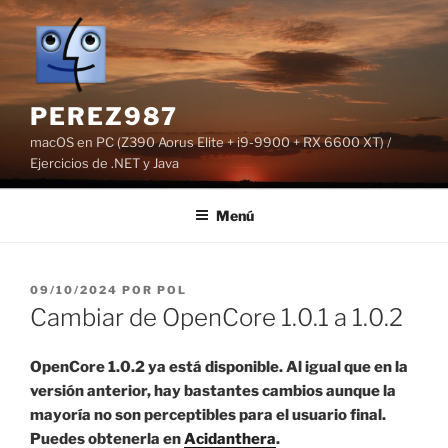
Saltar
al
contenido
PEREZ987
macOS en PC (Z390 Aorus Elite + i9-9900 + RX 6600 XT) /
Ejercicios de .NET y Java
Menú
PUBLICADO
09/10/2024
POR
POL
EL
Cambiar de OpenCore 1.0.1 a 1.0.2
OpenCore 1.0.2 ya está disponible. Al igual que en la
versión anterior, hay bastantes cambios aunque la
mayoría no son perceptibles para el usuario final.
Puedes obtenerla en
Acidanthera
.