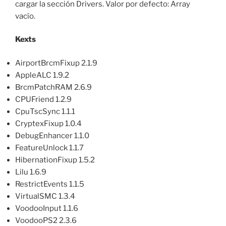
cargar la sección Drivers. Valor por defecto: Array
vacío.
Kexts
AirportBrcmFixup 2.1.9
AppleALC 1.9.2
BrcmPatchRAM 2.6.9
CPUFriend 1.2.9
CpuTscSync 1.1.1
CryptexFixup 1.0.4
DebugEnhancer 1.1.0
FeatureUnlock 1.1.7
HibernationFixup 1.5.2
Lilu 1.6.9
RestrictEvents 1.1.5
VirtualSMC 1.3.4
VoodooInput 1.1.6
VoodooPS2 2.3.6