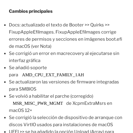
Cambios principales
Docs: actualizado el texto de Booter >> Quirks >>
FixupAppleEfiImages. FixupAppleEfiImages corrige
errores de permisos y secciones en imágenes boot.efi
de macOS (ver Nota)
Se corrigió un error en macrecovery al ejecutarse sin
interfaz gráfica
Se añadió soporte
para
AMD_CPU_EXT_FAMILY_1AH
Se actualizaron las versiones de firmware integradas
para SMBIOS
Se volvió a habilitar el parche (corregido)
de XcpmExtraMsrs en
MSR_MISC_PWR_MGMT
macOS 12+
Se corrigió la selección de dispositivo de arranque con
discos VirtIO usados para instalaciones de macOS
UEFI >> se ha añadido la opción Unload (Array) para