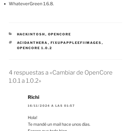
WhateverGreen 1.6.8.
CATEGORÍAS
HACKINTOSH
,
OPENCORE
ETIQUETAS
ACIDANTHERA
,
FIXUPAPPLEEFIIMAGES
,
OPENCORE 1.0.2
4 respuestas a «Cambiar de OpenCore
1.0.1 a 1.0.2»
Richi
16/11/2024 A LAS 01:57
Hola!
Te mandé un mail hace unos días.
Espero que todo bien.