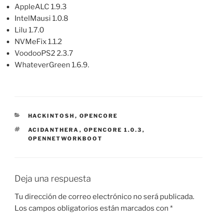
AppleALC 1.9.3
IntelMausi 1.0.8
Lilu 1.7.0
NVMeFix 1.1.2
VoodooPS2 2.3.7
WhateverGreen 1.6.9.
CATEGORÍAS
HACKINTOSH
,
OPENCORE
ETIQUETAS
ACIDANTHERA
,
OPENCORE 1.0.3
,
OPENNETWORKBOOT
Deja una respuesta
Tu dirección de correo electrónico no será publicada.
Los campos obligatorios están marcados con
*