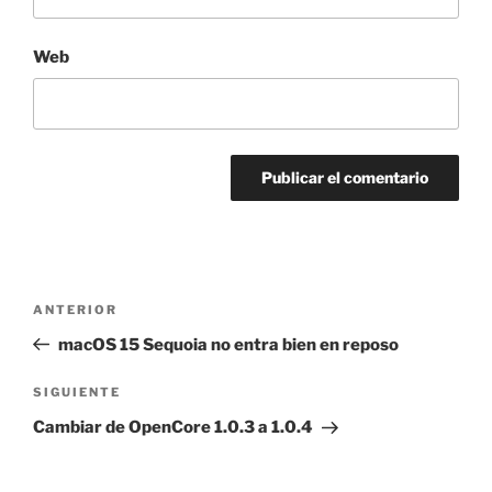
Web
Navegación
Entrada
ANTERIOR
de
anterior:
macOS 15 Sequoia no entra bien en reposo
entradas
Siguiente
SIGUIENTE
entrada
Cambiar de OpenCore 1.0.3 a 1.0.4