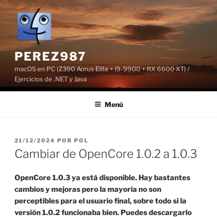
Saltar
al
contenido
PEREZ987
macOS en PC (Z390 Aorus Elite + i9-9900 + RX 6600 XT) /
Ejercicios de .NET y Java
Menú
PUBLICADO
21/12/2024
POR
POL
EL
Cambiar de OpenCore 1.0.2 a 1.0.3
OpenCore 1.0.3 ya está disponible. Hay bastantes
cambios y mejoras pero la mayoría no son
perceptibles para el usuario final, sobre todo si la
versión 1.0.2 funcionaba bien. Puedes descargarlo