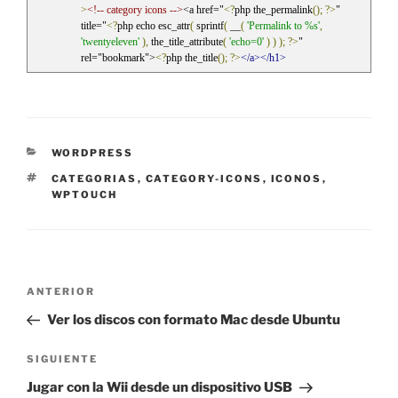
>
<!-- category icons -->
<a href="
<?
php the_permalink
();
?>
" 
title="
<?
php echo esc_attr
(
 sprintf
(
 __
(
'Permalink to %s'
,
'twentyeleven'
),
 the_title_attribute
(
'echo=0'
)
)
);
?>
" 
rel="bookmark">
<?
php the_title
();
?>
</a></h1>
CATEGORÍAS
WORDPRESS
ETIQUETAS
CATEGORIAS
,
CATEGORY-ICONS
,
ICONOS
,
WPTOUCH
Navegación
Entrada
ANTERIOR
de
anterior:
Ver los discos con formato Mac desde Ubuntu
entradas
Siguiente
SIGUIENTE
entrada
Jugar con la Wii desde un dispositivo USB