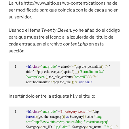
La ruta http://www.sitio.es/wp-content/caticons ha de
ser modificada para que coincida con la de cada uno en
su servidor.
Usando el tema
Twenty Eleven,
yo he añadido el código
para que muestre el icono a la izquierda del título de
cada entrada, en el archivo
content.php
en esta
sección.
<h1
class
=
"entry-title"
>
<a href="
<?
php the_permalink
();
?>
" 
title="
<?
php echo esc_attr
(
 sprintf
(
 __
(
'Permalink to %s'
,
'twentyeleven'
),
 the_title_attribute
(
'echo=0'
)
)
);
?>
" 
rel="bookmark">
<?
php the_title
();
?>
</a></h1>
insertándolo entre la etiqueta h1 y el título:
<h1
class
=
"entry-title"
>
<!-- category icons -->
<?
php 
foreach
((
get_the_category
())
as
 $category
)
{
echo 
'<img 
src="http://www.sitio.es/wp-content/blog-files/caticons/peq/'
.
$category
->
cat_ID 
.
'.jpg" alt="'
.
 $category
->
cat_name 
.
'" />'
;}
?