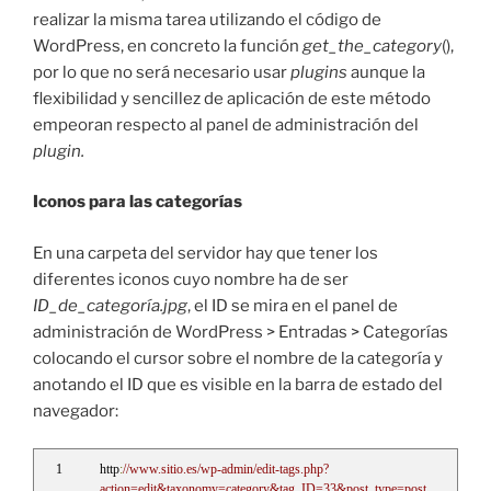
realizar la misma tarea utilizando el código de
WordPress, en concreto la función
get_the_category
(),
por lo que no será necesario usar
plugins
aunque la
flexibilidad y sencillez de aplicación de este método
empeoran respecto al panel de administración del
plugin.
Iconos para las categorías
En una carpeta del servidor hay que tener los
diferentes iconos cuyo nombre ha de ser
ID_de_categoría.jpg
, el ID se mira en el panel de
administración de WordPress > Entradas > Categorías
colocando el cursor sobre el nombre de la categoría y
anotando el ID que es visible en la barra de estado del
navegador:
http
:
//www.sitio.es/wp-admin/edit-tags.php?
action=edit&taxonomy=category&tag_ID=33&post_type=post