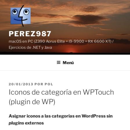
Saltar
al
contenido
PEREZ987
macOS en PC (Z390 Aorus Elite + i9-9900 + RX 6600 XT) /
Ejercicios de .NET y Java
Menú
PUBLICADO
20/01/2013
POR
POL
EL
Iconos de categoría en WPTouch
(plugin de WP)
Asignar iconos a las categorías en WordPress sin
plugins
externos