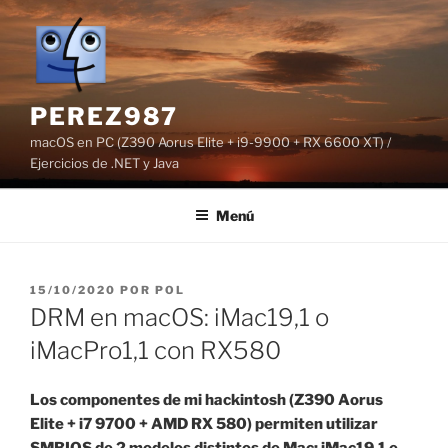
Saltar
al
contenido
PEREZ987
macOS en PC (Z390 Aorus Elite + i9-9900 + RX 6600 XT) /
Ejercicios de .NET y Java
Menú
PUBLICADO
15/10/2020
POR
POL
EL
DRM en macOS: iMac19,1 o
iMacPro1,1 con RX580
Los componentes de mi hackintosh (Z390 Aorus
Elite + i7 9700 + AMD RX 580) permiten utilizar