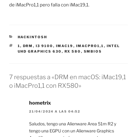
de iMacPro1,1 pero falla con iMac19,1.
CATEGORÍAS
HACKINTOSH
ETIQUETAS
1
,
DRM
,
I3 9100
,
IMAC19
,
IMACPRO1,1
,
INTEL
UHD GRAPHICS 630
,
RX 580
,
SMBIOS
7 respuestas a «DRM en macOS: iMac19,1
o iMacPro1,1 con RX580»
hometrix
21/04/2024 A LAS 04:52
Saludos, tengo una Alienware Area 51m R2 y
tengo una EGPU con un Alienware Graphics