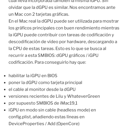
cual lleva incorporada también la misma iGPU. Sin
olvidar que la dGPU es similar. Nos encontramos ante
un Mac con 2 tarjetas gráficas.
En el Mac real la dGPU puede ser utilizada para mostrar
los gráficos principales con buen rendimiento mientras
la iGPU puede contribuir con tareas de codificación y
descodificación de vídeo por hardware, descargando a
la CPU de estas tareas. Esto es lo que se busca al
recurrir a esta SMBIOS: dGPU gráficos / iGPU
codificación. Para conseguirlo hay que:
habilitar la iGPU en BIOS
poner la dGPU como tarjeta principal
el cable al monitor desde la dGPU
versiones recientes de Lilu y WhateverGreen
por supuesto SMBIOS de iMac19,1
iGPU en modo sin cable (headless mode) en
config.plist, añadiendo estas líneas en
DeviceProperties / Add (OpenCore)