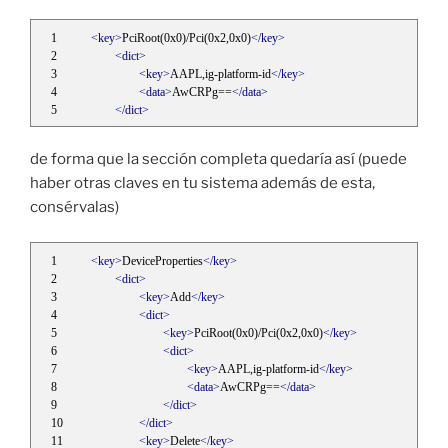
<key>
PciRoot(0x0)/Pci(0x2,0x0)
</key>
<dict>
<key>
AAPL,ig-platform-id
</key>
<data>
AwCRPg==
</data>
</dict>
de forma que la sección completa quedaría así (puede
haber otras claves en tu sistema además de esta,
consérvalas)
<key>
DeviceProperties
</key>
<dict>
<key>
Add
</key>
<dict>
<key>
PciRoot(0x0)/Pci(0x2,0x0)
</key>
<dict>
<key>
AAPL,ig-platform-id
</key>
<data>
AwCRPg==
</data>
</dict>
</dict>
<key>
Delete
</key>