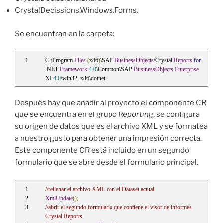
CrystalDecissions.Windows.Forms.
Se encuentran en la carpeta:
C
:
\Program 
Files
(
x86
)
\SAP 
BusinessObjects
\Crystal 
Reports
for
.
NET 
Framework
4.0
\Common\SAP 
BusinessObjects
Enterprise
XI 
4.0
\win32_x86\dotnet
Después hay que añadir al proyecto el componente CR
que se encuentra en el grupo
Reporting
, se configura
su origen de datos que es el archivo XML y se formatea
a nuestro gusto para obtener una impresión correcta.
Este componente CR está incluido en un segundo
formulario que se abre desde el formulario principal.
//rellenar el archivo XML con el Dataset actual
XmlUpdate
();
//abrir el segundo formulario que contiene el visor de informes 
Crystal Reports