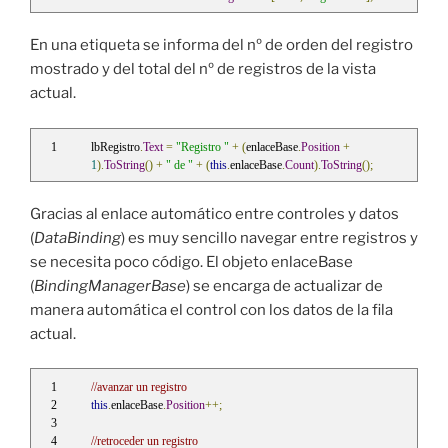
En una etiqueta se informa del nº de orden del registro
mostrado y del total del nº de registros de la vista
actual.
lbRegistro
.
Text
=
"Registro "
+
(
enlaceBase
.
Position
+
1
).
ToString
()
+
" de "
+
(
this
.
enlaceBase
.
Count
).
ToString
();
Gracias al enlace automático entre controles y datos
(
DataBinding
) es muy sencillo navegar entre registros y
se necesita poco código. El objeto enlaceBase
(
BindingManagerBase
) se encarga de actualizar de
manera automática el control con los datos de la fila
actual.
//avanzar un registro
this
.
enlaceBase
.
Position
++;
//retroceder un registro