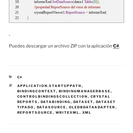
	informeXml
.
SetDataSource
(
datos1
.
Tables
[
0
]);
//propiedad ReportSource del visor de informes
	crystalReportViewer1
.
ReportSource
=
 informeXml
;
}
Puedes descargar un archivo ZIP con la aplicación
C#
.
CATEGORÍAS
C#
ETIQUETAS
APPLICATION.STARTUPPATH
,
BINDINGCONTEXT
,
BINDINGMANAGERBASE
,
CONTROLBINDINGSCOLLECTION
,
CRYSTAL
REPORTS
,
DATABINDING
,
DATASET
,
DATASET
TIPADO
,
DATASOURCE
,
OLEDBDATAADAPTER
,
REPORTSOURCE
,
WRITEXML
,
XML