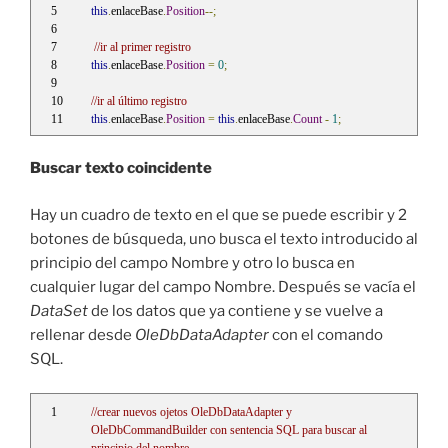
this
.
enlaceBase
.
Position
--;
//ir al primer registro
this
.
enlaceBase
.
Position
=
0
;
//ir al último registro
this
.
enlaceBase
.
Position
=
this
.
enlaceBase
.
Count
-
1
;
Buscar texto coincidente
Hay un cuadro de texto en el que se puede escribir y 2
botones de búsqueda, uno busca el texto introducido al
principio del campo Nombre y otro lo busca en
cualquier lugar del campo Nombre. Después se vacía el
DataSet
de los datos que ya contiene y se vuelve a
rellenar desde
OleDbDataAdapter
con el comando
SQL.
//crear nuevos ojetos OleDbDataAdapter y 
OleDbCommandBuilder con sentencia SQL para buscar al 