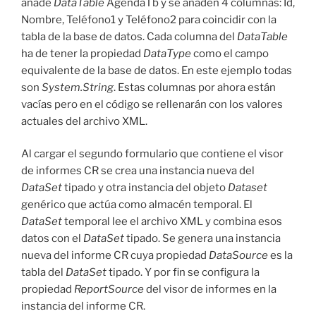
añade
DataTable
AgendaTb y se añaden 4 columnas: Id,
Nombre, Teléfono1 y Teléfono2 para coincidir con la
tabla de la base de datos. Cada columna del
DataTable
ha de tener la propiedad
DataType
como el campo
equivalente de la base de datos. En este ejemplo todas
son
System.String
. Estas columnas por ahora están
vacías pero en el código se rellenarán con los valores
actuales del archivo XML.
Al cargar el segundo formulario que contiene el visor
de informes CR se crea una instancia nueva del
DataSet
tipado y otra instancia del objeto
Dataset
genérico que actúa como almacén temporal. El
DataSet
temporal lee el archivo XML y combina esos
datos con el
DataSet
tipado. Se genera una instancia
nueva del informe CR cuya propiedad
DataSource
es la
tabla del
DataSet
tipado. Y por fin se configura la
propiedad
ReportSource
del visor de informes en la
instancia del informe CR.