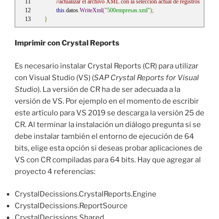
//actualizar el archivo XML con la selección actual de registros
this
.
datos
.
WriteXml
(
"500empresas.xml"
);
}
Imprimir con Crystal Reports
Es necesario instalar Crystal Reports (CR) para utilizar
con Visual Studio (VS) (
SAP Crystal Reports for Visual
Studio
). La versión de CR ha de ser adecuada a la
versión de VS. Por ejemplo en el momento de escribir
este artículo para VS 2019 se descarga la versión 25 de
CR. Al terminar la instalación un diálogo pregunta si se
debe instalar también el entorno de ejecución de 64
bits, elige esta opción si deseas probar aplicaciones de
VS con CR compiladas para 64 bits. Hay que agregar al
proyecto 4 referencias:
CrystalDecissions.CrystalReports.Engine
CrystalDecissions.ReportSource
CrystalDecissions.Shared