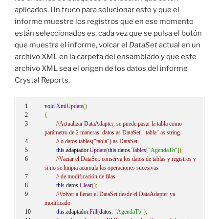
aplicados. Un truco para solucionar esto y que el
informe muestre los registros que en ese momento
están seleccionados es, cada vez que se pulsa el botón
que muestra el informe, volcar el
DataSet
actual en un
archivo XML en la carpeta del ensamblado y que este
archivo XML sea el origen de los datos del informe
Crystal Reports.
void
XmlUpdate
()
{
//Actualizar DataAdapter, se puede pasar la tabla como 
parámetro de 2 maneras: datos as DataSet, "tabla" as string
// o datos.tables("tabla") as DataSet
this
.
adaptador
.
Update
(
this
.
datos
.
Tables
[
"AgendaTb"
]);
//Vaciar el DataSet: conserva los datos de tablas y registros y 
si no se limpia acumula las operaciones sucesivas 
// de modificación de filas
this
.
datos
.
Clear
();
//Volver a llenar el DataSet desde el DataAdapter ya 
modificado
this
.
adaptador
.
Fill
(
datos
,
"AgendaTb"
);