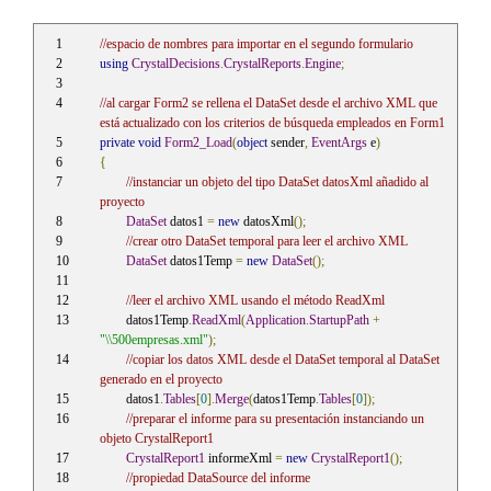
//espacio de nombres para importar en el segundo formulario
using
CrystalDecisions
.
CrystalReports
.
Engine
;
//al cargar Form2 se rellena el DataSet desde el archivo XML que 
está actualizado con los criterios de búsqueda empleados en Form1
private
void
Form2_Load
(
object
 sender
,
EventArgs
 e
)
{
//instanciar un objeto del tipo DataSet datosXml añadido al 
proyecto
DataSet
 datos1 
=
new
 datosXml
();
//crear otro DataSet temporal para leer el archivo XML 
DataSet
 datos1Temp 
=
new
DataSet
();
//leer el archivo XML usando el método ReadXml 
	datos1Temp
.
ReadXml
(
Application
.
StartupPath
+
"\\500empresas.xml"
);
//copiar los datos XML desde el DataSet temporal al DataSet 
generado en el proyecto 
	datos1
.
Tables
[
0
].
Merge
(
datos1Temp
.
Tables
[
0
]);
//preparar el informe para su presentación instanciando un 
objeto CrystalReport1
CrystalReport1
 informeXml 
=
new
CrystalReport1
();
//propiedad DataSource del informe