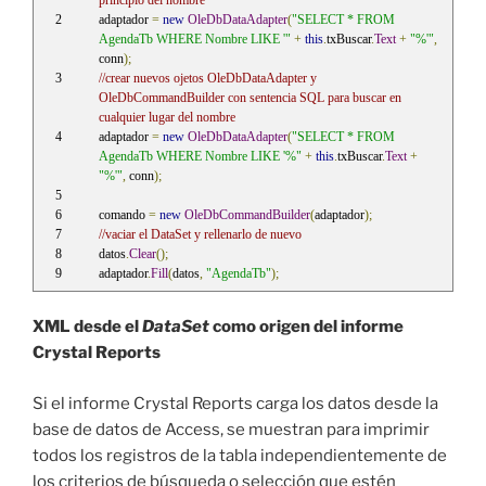
principio del nombre
adaptador 
=
new
OleDbDataAdapter
(
"SELECT * FROM 
AgendaTb WHERE Nombre LIKE '"
+
this
.
txBuscar
.
Text
+
"%'"
,
conn
);
//crear nuevos ojetos OleDbDataAdapter y 
OleDbCommandBuilder con sentencia SQL para buscar en 
cualquier lugar del nombre
adaptador 
=
new
OleDbDataAdapter
(
"SELECT * FROM 
AgendaTb WHERE Nombre LIKE '%"
+
this
.
txBuscar
.
Text
+
"%'"
,
 conn
);
comando 
=
new
OleDbCommandBuilder
(
adaptador
);
//vaciar el DataSet y rellenarlo de nuevo
datos
.
Clear
();
adaptador
.
Fill
(
datos
,
"AgendaTb"
);
XML desde el
DataSet
como origen del informe
Crystal Reports
Si el informe Crystal Reports carga los datos desde la
base de datos de Access, se muestran para imprimir
todos los registros de la tabla independientemente de
los criterios de búsqueda o selección que estén