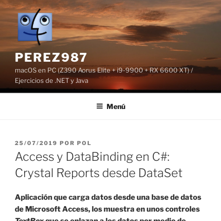
Saltar
al
contenido
PEREZ987
macOS en PC (Z390 Aorus Elite + i9-9900 + RX 6600 XT) /
Ejercicios de .NET y Java
Menú
PUBLICADO
25/07/2019
POR
POL
EL
Access y DataBinding en C#:
Crystal Reports desde DataSet
Aplicación que carga datos desde una base de datos
de Microsoft Access, los muestra en unos controles