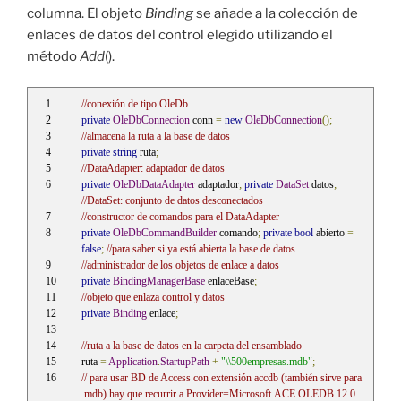
columna. El objeto
Binding
se añade a la colección de
enlaces de datos del control elegido utilizando el
método
Add
().
//conexión de tipo OleDb
private
OleDbConnection
 conn 
=
new
OleDbConnection
();
//almacena la ruta a la base de datos
private
string
 ruta
;
//DataAdapter: adaptador de datos
private
OleDbDataAdapter
 adaptador
;
private
DataSet
 datos
;
//DataSet: conjunto de datos desconectados
//constructor de comandos para el DataAdapter
private
OleDbCommandBuilder
 comando
;
private
bool
 abierto 
=
false
;
//para saber si ya está abierta la base de datos
//administrador de los objetos de enlace a datos
private
BindingManagerBase
 enlaceBase
;
//objeto que enlaza control y datos
private
Binding
 enlace
;
//ruta a la base de datos en la carpeta del ensamblado
ruta 
=
Application
.
StartupPath
+
"\\500empresas.mdb"
;
// para usar BD de Access con extensión accdb (también sirve para 
.mdb) hay que recurrir a Provider=Microsoft.ACE.OLEDB.12.0