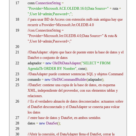
conn
.
ConnectionString
=
"Provider=Microsoft.ACE.OLEDB.16.0;Data Source="
+
 ruta 
+
";User Id=admin;Password=;"
;
// para usar BD de Access con extensión mdb más antigua hay que 
recurrir a Provider=Microsoft.Jet.OLEDB.4.0
//con.ConnectionString = 
"Provider=Microsoft.Jet.OLEDB.4.0;Data Source=" & ruta & 
";User Id=admin;Password=;"
//DataAdapter: objeto que hace de puente entre la base de datos y el 
DataSet o conjunto de datos
adaptador 
=
new
OleDbDataAdapter
(
"SELECT * FROM 
AgendaTb ORDER BY Nombre"
,
 conn
);
//DataAdapter puede contener sentencias SQL y objetos Command
comando 
=
new
OleDbCommandBuilder
(
adaptador
);
//DataSet: contiene una copia de la base de datos, en esquema 
XML, independiente del proveedor, con sus elementos tablas y 
relaciones.
// Es el verdadero almacén de datos desconectados: actuamos sobre 
el DataSet desconectado y el DataAdapter se conecta para volcar 
los datos 
// entre base de datos y DataSet, en ambos sentidos
datos 
=
new
DataSet
();
//Abrir la conexión, el DataAdapter llena el DataSet, cerrar la 