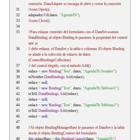
conexión. DataAdapter se encarga de abrir y cerrar la conexión
//conn.Open();
adaptador
.
Fill
(
datos
,
"AgendaTb"
);
//conn.Close();
//Para enlazar controles del formulario con el DataSet usamos 
DataBinding; al objeto Binding le pasamos la propiedad del control 
que se 
// debe enlazar, el DataSet y la tabla o columna. El objeto Binding 
se añade a la colección de enlaces de datos 
(ControlBindingsCollection) 
// del control elegido, con el método Add()
enlace 
=
new
Binding
(
"Text"
,
 datos
,
"AgendaTb.Nombre"
);
txNombre
.
DataBindings
.
Add
(
enlace
);
enlace 
=
null
;
enlace 
=
new
Binding
(
"Text"
,
 datos
,
"AgendaTb.Teléfono1"
);
txTel1
.
DataBindings
.
Add
(
enlace
);
enlace 
=
null
;
enlace 
=
new
Binding
(
"Text"
,
 datos
,
"AgendaTb.Teléfono2"
);
txTel2
.
DataBindings
.
Add
(
enlace
);
enlace 
=
null
;
//Al objeto BindingManagerBase le pasamos el DataSet y la tabla 
desde el objeto BindingContext del formulario
this
.
enlaceBase 
=
this
.
BindingContext
[
datos
,
"AgendaTb"
];