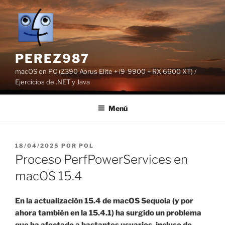
Saltar
al
contenido
PEREZ987
macOS en PC (Z390 Aorus Elite + i9-9900 + RX 6600 XT) /
Ejercicios de .NET y Java
Menú
PUBLICADO
18/04/2025
POR
POL
EL
Proceso PerfPowerServices en
macOS 15.4
En la actualización 15.4 de macOS Sequoia (y por
ahora también en la 15.4.1) ha surgido un problema