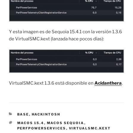
Y esta imagen es de Sequoia 15.4.1 con la versión 1.3.6
de VirtualSMC.kext (lanzada hace pocos días):
VirtualSMC.kext 1.3.6 está disponible en
Acidanthera
.
CATEGORÍAS
BASE
,
HACKINTOSH
ETIQUETAS
MACOS 15.4
,
MACOS SEQUOIA
,
PERFPOWERSERVICES
,
VIRTUALSMC.KEXT