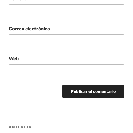
Correo electrónico
Web
Navegación
Entrada
ANTERIOR
de