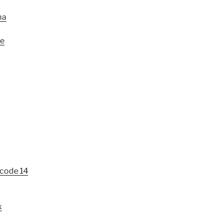
ma
re
Xcode 14
x