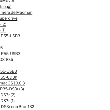
 (xMove)
tseug)
Chimera de Macman
uperdrive
 (2)
(1)
a P55-USB3
.5
ca P55-USB3
OS 10.6
 P55-USB3
 H55-UD3h
macOS 10.6.3
EP35-DS3r (3)
DS3r (2)
DS3r (1)
5-DS3r con Boot132