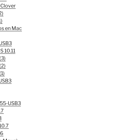
 Clover
2)
)
vos en Mac
-USB3
S 10.11
(3)
(2)
1)
-USB3
 P55-USB3
.7
3
10.7
.6