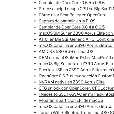
Cambiar de OpenCore 0.6.5 a 0.6.6
Proceso helpd ocupa CPU en Big Sur 11.
Cómo usar ScanPolicy en OpenCore
Captura de pantalla en la BIOS
Cambiar de OpenCore 0.6.4 a 0.6.5
macOS Big Sur en Z390 Aorus Elite co
AHCI en Big Sur: Generic AHCI Controlle
macOS Catalina en Z390 Aorus Elite c
AMD RX 580 8GB en macOS
DRM en macOS: iMac19,1 o iMacPro1,1
macOS Big Sur beta en Z390 Aorus Elit
Puertos USB en Z390 Aorus Elite (macO
OpenCore 0.6.3: nueva sección Custo
NVRAM nativa en Z390 Aorus Elite
CFG unlock con OpenCore y CFGLock.ef
¿Necesito SSDT-AWAC en mi Hackintos
Reparar la partición EFI de macOS
macOS Catalina en Z390 Aorus Elite co
Tarjeta Wifi + Bluetooth para macOS O