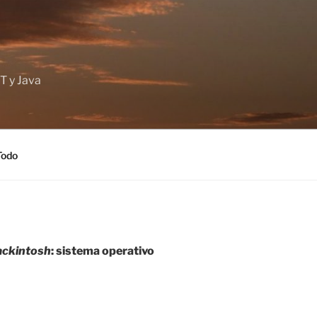
T y Java
Todo
ckintosh
: sistema operativo