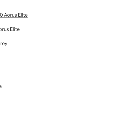
 Aorus Elite
rus Elite
erey
a