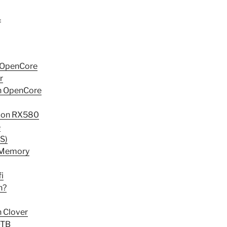
1
n OpenCore
r
on OpenCore
 con RX580
e
S)
mMemory
i
h?
n Clover
OTB