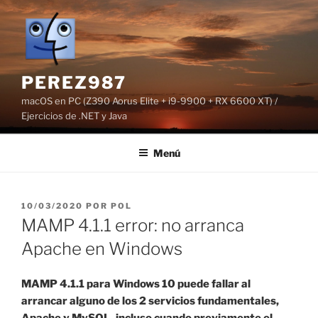
Saltar
al
contenido
PEREZ987
macOS en PC (Z390 Aorus Elite + i9-9900 + RX 6600 XT) /
Ejercicios de .NET y Java
Menú
PUBLICADO
10/03/2020
POR
POL
EL
MAMP 4.1.1 error: no arranca
Apache en Windows
MAMP 4.1.1 para Windows 10 puede fallar al
arrancar alguno de los 2 servicios fundamentales,