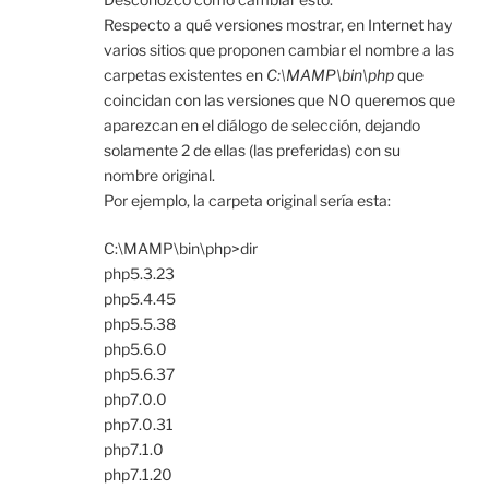
Respecto a qué versiones mostrar, en Internet hay
varios sitios que proponen cambiar el nombre a las
carpetas existentes en
C:\MAMP\bin\php
que
coincidan con las versiones que NO queremos que
aparezcan en el diálogo de selección, dejando
solamente 2 de ellas (las preferidas) con su
nombre original.
Por ejemplo, la carpeta original sería esta:
C:\MAMP\bin\php>dir
php5.3.23
php5.4.45
php5.5.38
php5.6.0
php5.6.37
php7.0.0
php7.0.31
php7.1.0
php7.1.20