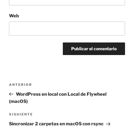
Web
Navegación
Entrada
ANTERIOR
de
anterior:
WordPress en local con Local de Flywheel
entradas
(macOS)
Siguiente
SIGUIENTE
entrada
Sincronizar 2 carpetas en macOS con rsync