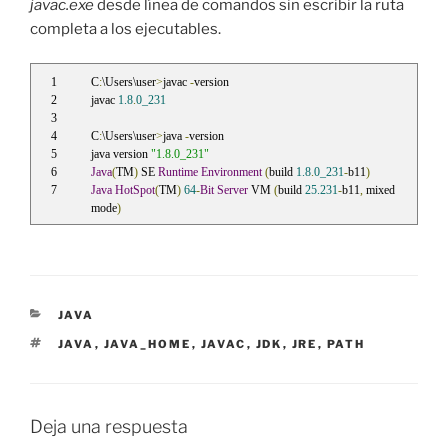
javac.exe
desde línea de comandos sin escribir la ruta
completa a los ejecutables.
C
:
\Users\user
>
javac 
-
version
javac 
1.8
.
0_231
C
:
\Users\user
>
java 
-
version
java version 
"1.8.0_231"
Java
(
TM
)
 SE 
Runtime
Environment
(
build 
1.8
.
0_231
-
b11
)
Java
HotSpot
(
TM
)
64
-
Bit
Server
 VM 
(
build 
25.231
-
b11
,
 mixed 
mode
)
CATEGORÍAS
JAVA
ETIQUETAS
JAVA
,
JAVA_HOME
,
JAVAC
,
JDK
,
JRE
,
PATH
Deja una respuesta