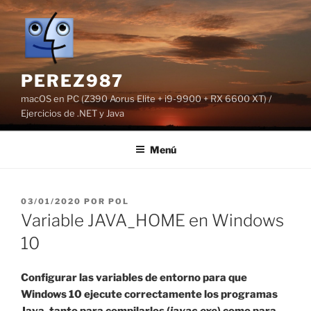
Saltar
al
contenido
PEREZ987
macOS en PC (Z390 Aorus Elite + i9-9900 + RX 6600 XT) /
Ejercicios de .NET y Java
Menú
PUBLICADO
03/01/2020
POR
POL
EL
Variable JAVA_HOME en Windows
10
Configurar las variables de entorno para que
Windows 10 ejecute correctamente los programas