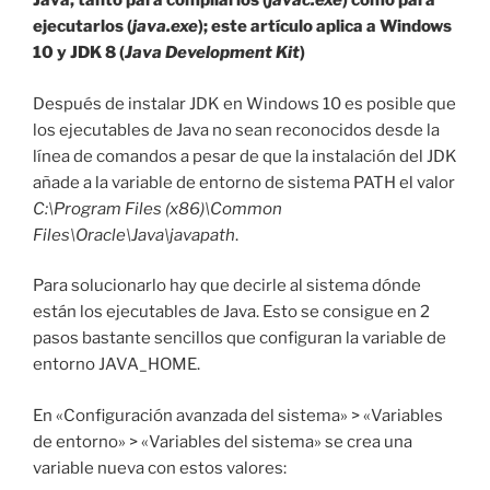
Java, tanto para compilarlos (
javac.exe
) como para
ejecutarlos (
java.exe
); este artículo aplica a Windows
10 y JDK 8 (
Java Development Kit
)
Después de instalar JDK en Windows 10 es posible que
los ejecutables de Java no sean reconocidos desde la
línea de comandos a pesar de que la instalación del JDK
añade a la variable de entorno de sistema PATH el valor
C:\Program Files (x86)\Common
Files\Oracle\Java\javapath
.
Para solucionarlo hay que decirle al sistema dónde
están los ejecutables de Java. Esto se consigue en 2
pasos bastante sencillos que configuran la variable de
entorno JAVA_HOME.
En «Configuración avanzada del sistema» > «Variables
de entorno» > «Variables del sistema» se crea una
variable nueva con estos valores: