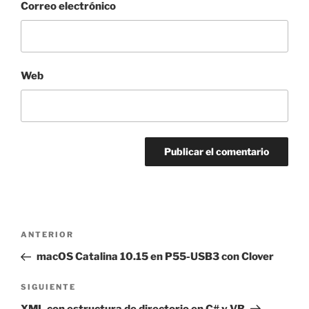
Correo electrónico
Web
Navegación
Entrada
ANTERIOR
de
anterior:
macOS Catalina 10.15 en P55-USB3 con Clover
entradas
Siguiente
SIGUIENTE
entrada
XML con estructura de directorio en C# y VB