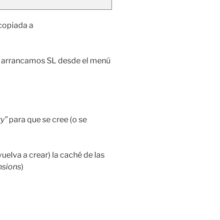
 copiada a
si arrancamos SL desde el menú
ty”
para que se cree (o se
vuelva a crear) la caché de las
nsions
)