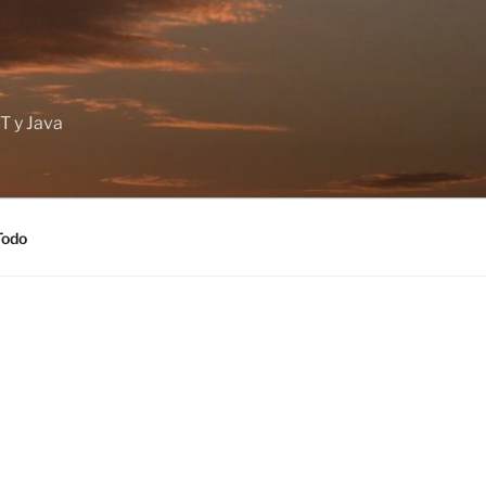
T y Java
Todo