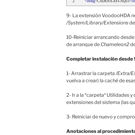
<string>
CADENA-EFI-AQUí
</s
9- La extensión VoodooHDA no
/System/Library/Extensions
de
10-Reiniciar arrancando desde
de arranque de
Chameleon2
de
Completar instalación desde
1- Arrastrar la carpeta
/Extra/E
vuelva a crear) la caché de es
2- Ir a la *carpeta* Utilidades y
extensiones del sistema (las que
3- Reiniciar de nuevo y compro
Anotaciones al procedimient