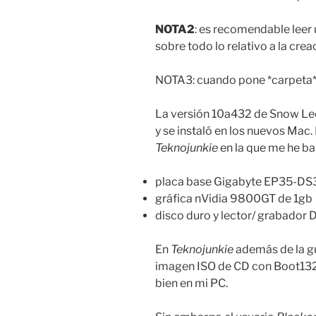
NOTA2
: es recomendable leer
sobre todo lo relativo a la cre
NOTA3: cuando pone *carpeta* s
La versión 10a432 de Snow Leop
y se instaló en los nuevos Mac.
Teknojunkie
en la que me he ba
placa base Gigabyte EP35-DS3
gráfica nVidia 9800GT de 1gb
disco duro y lector/ grabador 
En
Teknojunkie
además de la gu
imagen ISO de CD con Boot132 p
bien en mi PC.