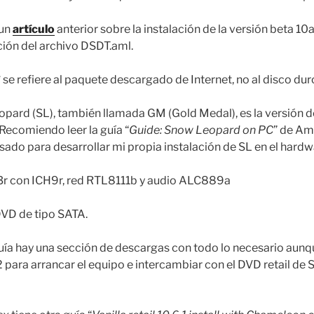
 un
artículo
anterior sobre la instalación de la versión beta 
ación del archivo DSDT.aml.
e refiere al paquete descargado de Internet, no al disco duro
ard (SL), también llamada GM (Gold Medal), es la versión def
 Recomiendo leer la guía “
Guide: Snow Leopard on PC
” de Am
sado para desarrollar mi propia instalación de SL en el hardw
r con ICH9r, red RTL8111b y audio ALC889a
DVD de tipo SATA.
ía hay una sección de descargas con todo lo necesario aunq
ara arrancar el equipo e intercambiar con el DVD retail de 