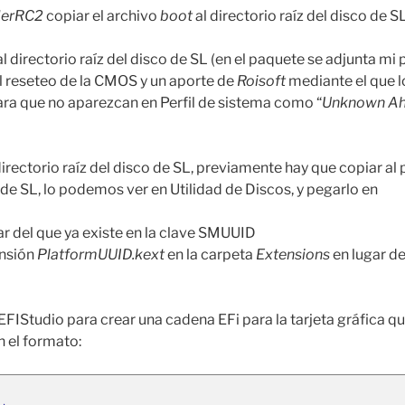
derRC2
copiar el archivo
boot
al directorio raíz del disco de S
l directorio raíz del disco de SL (en el paquete se adjunta m
del reseteo de la CMOS y un aporte de
Roisoft
mediante el que l
ara que no aparezcan en Perfil de sistema como “
Unknown Ah
directorio raíz del disco de SL, previamente hay que copiar al
 de SL, lo podemos ver en Utilidad de Discos, y pegarlo en
ar del que ya existe en la clave SMUUID
ensión
PlatformUUID.kext
en la carpeta
Extensions
en lugar de
– EFIStudio para crear una cadena EFi para la tarjeta gráfica q
 el formato: