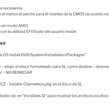
os necesarios
 al menos el parche para el reseteo de la CMOS (se puede cr
cos en modo AHCI
con la utilidad
EFIStudio
del usuario
Inside
.
ard
cOS Install DVD/System/Installation/Packages
”
g
– elegir el disco formateado para SL como destino – desmar
lar – NO REINICIAR
RC2
– instalar
Chameleon.pkg
en el disco de SL
– doble clic en “Invisibles SI” para mostrar los archivos ocultos