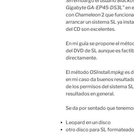
Sin embargo el usuario
Blacko
Gigabyte GA-EP45-DS3L
” en 
con
Chameleon
2 que funciona 
arrancar un sistema SL ya inst
del CD son excelentes.
En mi guía se propone el méto
del DVD de SL aunque es facti
directamente.
El método
OSInstall.mpkg
es d
en mi caso da buenos resultado
de los permisos del sistema SL
resultados en general.
Se da por sentado que tenemo
Leopard en un disco
otro disco para SL formatead