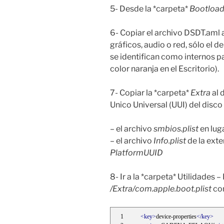
5- Desde la *carpeta*
Bootloa
6- Copiar el archivo DSDT.aml a
gráficos, audio o red, sólo el 
se identifican como internos p
color naranja en el Escritorio).
7- Copiar la *carpeta*
Extra
al 
Unico Universal (UUI) del disco
– el archivo
smbios.plist
en lug
– el archivo
Info.plist
de la ext
PlatformUUID
8- Ir a la *carpeta* Utilidades 
/Extra/com.apple.boot.plist
con
<key>
device-properties
</key>