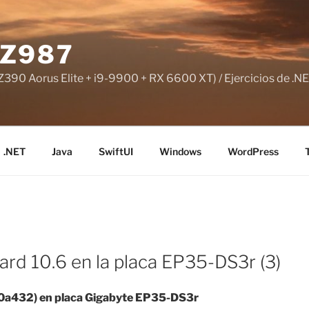
Z987
390 Aorus Elite + i9-9900 + RX 6600 XT) / Ejercicios de .NE
.NET
Java
SwiftUI
Windows
WordPress
d 10.6 en la placa EP35-DS3r (3)
10a432) en placa Gigabyte EP35-DS3r