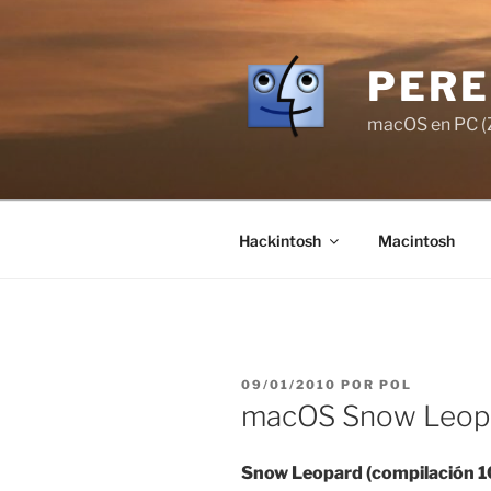
Saltar
al
contenido
PERE
macOS en PC (Z
Hackintosh
Macintosh
PUBLICADO
09/01/2010
POR
POL
EL
macOS Snow Leopar
Snow Leopard (compilación 