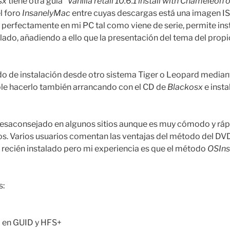
sx
tiene otra guía “
Vanilla retail 10.6.1 install with Chameleon 
el foro
InsanelyMac
entre cuyas descargas está una imagen
perfectamente en mi PC tal como viene de serie, permite insta
alado, añadiendo a ello que la presentación del tema del prop
do de instalación desde otro sistema Tiger o Leopard median
ble hacerlo también arrancando con el CD de
Blackosx
e inst
esaconsejado en algunos sitios aunque es muy cómodo y rápi
s. Varios usuarios comentan las ventajas del método del DVD
 recién instalado pero mi experiencia es que el método
OSIns
s:
o en GUID y HFS+