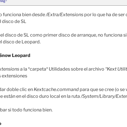
tring>
 funciona bien desde
/Extra/Extensions
por lo que ha de ser
l disco de SL
 el disco de SL como primer disco de arranque, no funciona 
l disco de Leopard.
 Snow Leopard
xtensions
a la *carpeta* Utilidades sobre el archivo
“Kext Utili
as extensiones
 dar doble clic en
Kextcache.command
para que se cree (o se 
 están en el disco duro local en la ruta
/System/Library/Exte
bar si todo funciona bien.
o