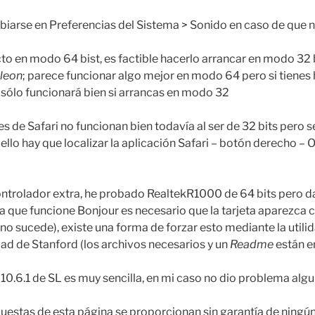
mbiarse en Preferencias del Sistema > Sonido en caso de que 
cto en modo 64 bist, es factible hacerlo arrancar en modo 32 
leon
; parece funcionar algo mejor en modo 64 pero si tienes
 sólo funcionará bien si arrancas en modo 32
s de Safari no funcionan bien todavía al ser de 32 bits pero s
ello hay que localizar la aplicación Safari – botón derecho –
ontrolador extra, he probado RealtekR1000 de 64 bits pero da 
ra que funcione Bonjour es necesario que la tarjeta aparezc
no sucede), existe una forma de forzar esto mediante la utili
dad de Stanford (los archivos necesarios y un
Readme
están e
n 10.6.1 de SL es muy sencilla, en mi caso no dio problema algu
uestas de esta página se proporcionan sin garantía de ningún ti