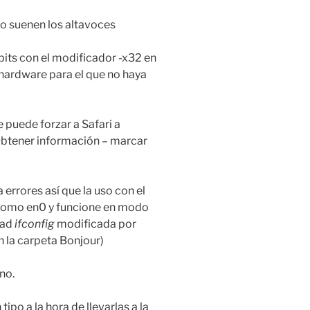
no suenen los altavoces
bits con el modificador -x32 en
 hardware para el que no haya
e puede forzar a Safari a
 Obtener información – marcar
errores así que la uso con el
a como en0 y funcione en modo
dad
ifconfig
modificada por
n la carpeta Bonjour)
no.
po a la hora de llevarlas a la