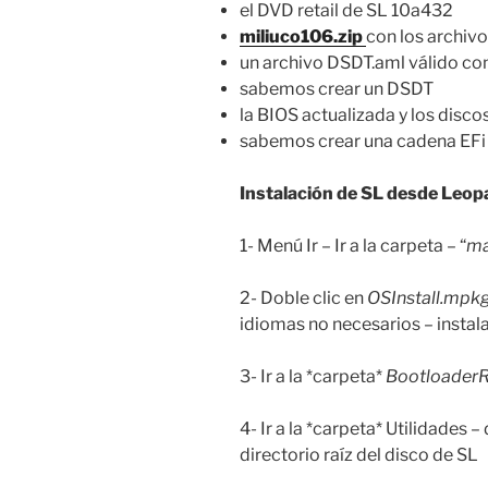
el DVD retail de SL 10a432
miliuco106.zip
con los archiv
un archivo DSDT.aml válido con
sabemos crear un DSDT
la BIOS actualizada y los dis
sabemos crear una cadena EFi 
Instalación de SL desde Leop
1- Menú Ir – Ir a la carpeta – “
ma
2- Doble clic en
OSInstall.mpk
idiomas no necesarios – insta
3- Ir a la *carpeta*
Bootloader
4- Ir a la *carpeta* Utilidades 
directorio raíz del disco de SL