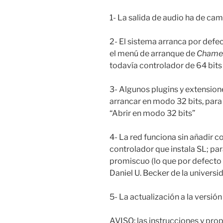
1- La salida de audio ha de ca
2- El sistema arranca por defe
el menú de arranque de
Chame
todavía controlador de 64 bits
3- Algunos plugins y extensione
arrancar en modo 32 bits, para 
“Abrir en modo 32 bits”
4- La red funciona sin añadir c
controlador que instala SL; pa
promiscuo (lo que por defecto 
Daniel U. Becker de la universi
5- La actualización a la versió
AVISO: las instrucciones y prop