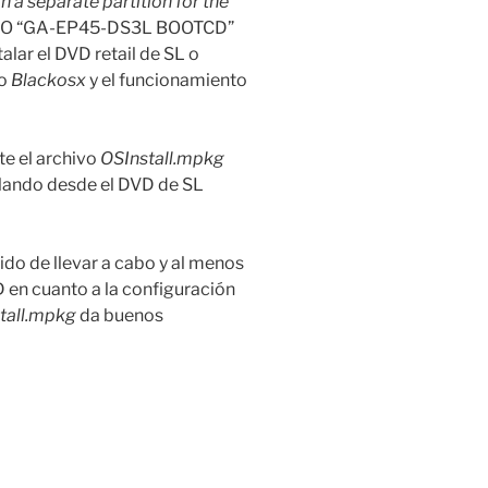
on a separate partition for the
 ISO “GA-EP45-DS3L BOOTCD”
lar el DVD retail de SL o
io
Blackosx
y el funcionamiento
te el archivo
OSInstall.mpkg
alando desde el DVD de SL
do de llevar a cabo y al menos
 en cuanto a la configuración
tall.mpkg
da buenos