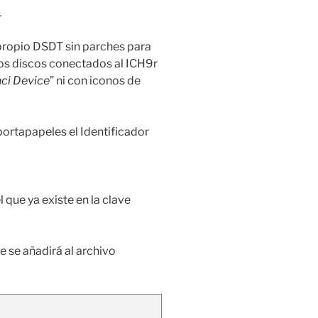
L
i propio DSDT sin parches para
os discos conectados al ICH9r
ci Device
” ni con iconos de
 portapapeles el Identificador
l que ya existe en la clave
ue se añadirá al archivo