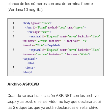
blanco de los números con una determina fuente
(Verdana 10 negrita):
<body
bgcolor
=
"black"
>
<form
id
=
"Form1"
method
=
"post"
runat
=
"server"
>
<div
align
=
"center"
>
<asp:label
id
=
"Etiqueta1"
runat
=
"server"
backcolor
=
"Black"
font-name
=
"Verdana"
font-size
=
"18"
font-bold
=
"True"
forecolor
=
"White"
></asp:label>
<asp:label
id
=
"Etiqueta2"
runat
=
"server"
backcolor
=
"Black"
font-name
=
"Verdana"
font-size
=
"10"
forecolor
=
"White"
>
</asp:label>
</div>
</form>
</body>
Archivo ASPX.VB
Cuando se usa la aplicación ASP. NET con los archivos
.aspx y .aspx.vb en el servidor no hay que declarar aquí
las 2 etiquetas que ya están declaradas en el archivo