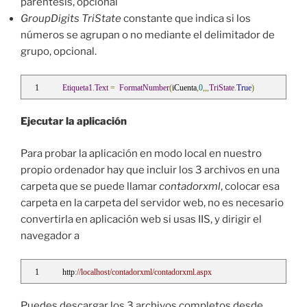
paréntesis, opcional
GroupDigits TriState
constante que indica si los
números se agrupan o no mediante el delimitador de
grupo, opcional.
Etiqueta1
.
Text
=
FormatNumber
(
iCuenta
,
0
,,,
TriState
.
True
)
Ejecutar la aplicación
Para probar la aplicación en modo local en nuestro
propio ordenador hay que incluir los 3 archivos en una
carpeta que se puede llamar
contadorxml
, colocar esa
carpeta en la carpeta del servidor web, no es necesario
convertirla en aplicación web si usas IIS, y dirigir el
navegador a
http
:
//localhost/contadorxml/contadorxml.aspx
Puedes descargar los 3 archivos completos desde