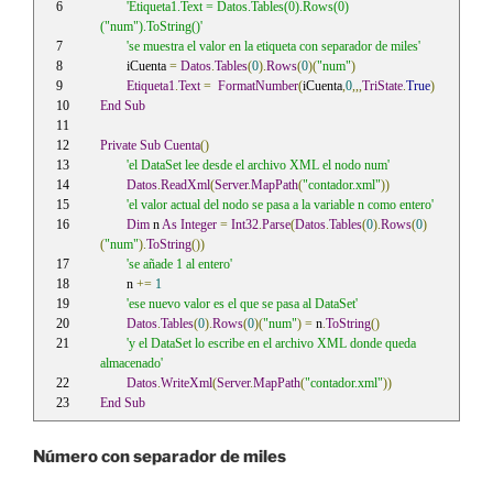
'Etiqueta1.Text = Datos.Tables(0).Rows(0)
("num").ToString()'
'se muestra el valor en la etiqueta con separador de miles'
	iCuenta 
=
Datos
.
Tables
(
0
).
Rows
(
0
)(
"num"
)
Etiqueta1
.
Text
=
FormatNumber
(
iCuenta
,
0
,,,
TriState
.
True
)
End
Sub
Private
Sub
Cuenta
()
'el DataSet lee desde el archivo XML el nodo num'
Datos
.
ReadXml
(
Server
.
MapPath
(
"contador.xml"
))
'el valor actual del nodo se pasa a la variable n como entero'
Dim
 n 
As
Integer
=
Int32
.
Parse
(
Datos
.
Tables
(
0
).
Rows
(
0
)
(
"num"
).
ToString
())
'se añade 1 al entero'
	n 
+=
1
'ese nuevo valor es el que se pasa al DataSet'
Datos
.
Tables
(
0
).
Rows
(
0
)(
"num"
)
=
 n
.
ToString
()
'y el DataSet lo escribe en el archivo XML donde queda 
almacenado'
Datos
.
WriteXml
(
Server
.
MapPath
(
"contador.xml"
))
End
Sub
Número con separador de miles