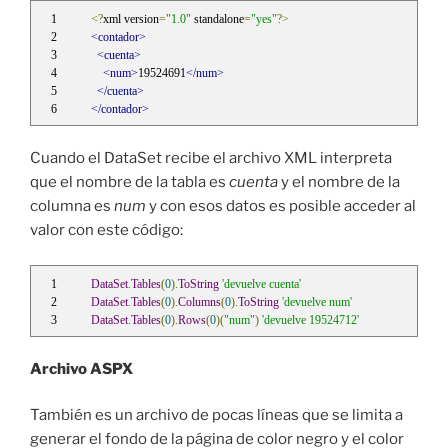
<?
xml version
=
"1.0"
 standalone
=
"yes"
?>
<contador>
<cuenta>
<num>
19524691
</num>
</cuenta>
</contador>
Cuando el DataSet recibe el archivo XML interpreta
que el nombre de la tabla es
cuenta
y el nombre de la
columna es
num
y con esos datos es posible acceder al
valor con este código:
DataSet
.
Tables
(
0
).
ToString
'devuelve cuenta'
DataSet
.
Tables
(
0
).
Columns
(
0
).
ToString
'devuelve num'
DataSet
.
Tables
(
0
).
Rows
(
0
)(
"num"
)
'devuelve 19524712'
Archivo ASPX
También es un archivo de pocas líneas que se limita a
generar el fondo de la página de color negro y el color