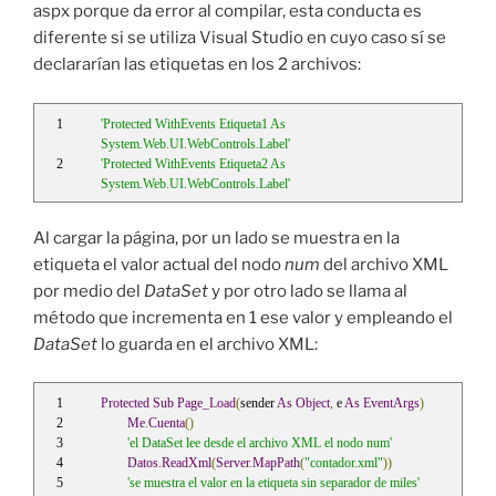
aspx porque da error al compilar, esta conducta es
diferente si se utiliza Visual Studio en cuyo caso sí se
declararían las etiquetas en los 2 archivos:
'Protected WithEvents Etiqueta1 As 
System.Web.UI.WebControls.Label'
'Protected WithEvents Etiqueta2 As 
System.Web.UI.WebControls.Label'
Al cargar la página, por un lado se muestra en la
etiqueta el valor actual del nodo
num
del archivo XML
por medio del
DataSet
y por otro lado se llama al
método que incrementa en 1 ese valor y empleando el
DataSet
lo guarda en el archivo XML:
Protected
Sub
Page_Load
(
sender 
As
Object
,
 e 
As
EventArgs
)
Me
.
Cuenta
()
'el DataSet lee desde el archivo XML el nodo num'
Datos
.
ReadXml
(
Server
.
MapPath
(
"contador.xml"
))
'se muestra el valor en la etiqueta sin separador de miles'