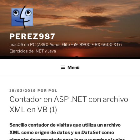
Saltar
al
contenido
PEREZ987
macOS en PC (Z390 Aorus Elite + i9-9900 + RX 6600 XT) /
Ejercicios de .NET y Java
Menú
PUBLICADO
19/03/2019
POR
POL
EL
Contador en ASP .NET con archivo
XML en VB (1)
Sencillo contador de visitas que utiliza un archivo
XML como origen de datos y un
DataSet
como