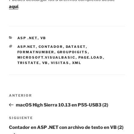
aquí
.
CATEGORÍAS
ASP .NET
,
VB
ETIQUETAS
ASP.NET
,
CONTADOR
,
DATASET
,
FORMATNUMBER
,
GROUPDIGITS
,
MICROSOFT.VISUALBASIC
,
PAGE.LOAD
,
TRISTATE
,
VB
,
VISITAS
,
XML
Navegación
Entrada
ANTERIOR
de
anterior:
macOS High Sierra 10.13 en P55-USB3 (2)
entradas
Siguiente
SIGUIENTE
entrada
Contador en ASP .NET con archivo de texto en VB (2)