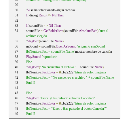
'
Si
 se ha seleccionado alg
ú
n archivo
If
 dialog
.
Result
<>
Nil
Then
If
 soundFile 
<>
Nil
Then
soundFile 
=
GetFolderItem
(
soundFile
.
AbsolutePath
)
'ruta al 
archivo elegido
'
MsgBox
(
soundFile
.
Name
)
mSound 
=
 soundFile
.
OpenAsSound
'asignarlo a mSound
lblNombre.Text = soundFile.Name '
mostrar nombre de canci
ó
n
PlaySound
'reproducir
Else
'
MsgBox
(
"No encuentro el archivo "
+
 soundFile
.
Name
)
lblNombre
.
TextColor
=
&
cb22222 
'letras de color magenta
lblNombre.Text = "No encuentro el archivo " + soundFile.Name
End If
Else
'
MsgBox
"Error. ¿Has pulsado el botón Cancelar?"
lblNombre
.
TextColor
=
&
cb22222 
'letras de color magenta
lblNombre.Text = "Error. ¿Has pulsado el botón Cancelar?"
End If