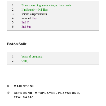
'Si no suena ninguna canción, no hacer nada
If mSound <> Nil Then
'
iniciar la reproducci
ó
n
mSound
.
Play
End
If
End
Sub
Botón Salir
'cerrar el programa
Quit()
CATEGORÍAS
MACINTOSH
ETIQUETAS
GETSOUND
,
MP3PLAYER
,
PLAYSOUND
,
REALBASIC