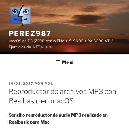
Saltar
al
contenido
PEREZ987
macOS en PC (Z390 Aorus Elite + i9-9900 + RX 6600 XT) /
Ejercicios de .NET y Java
Menú
PUBLICADO
10/08/2017
POR
POL
EL
Reproductor de archivos MP3 con
Realbasic en macOS
Sencillo reproductor de audio MP3 realizado en
Realbasic para Mac