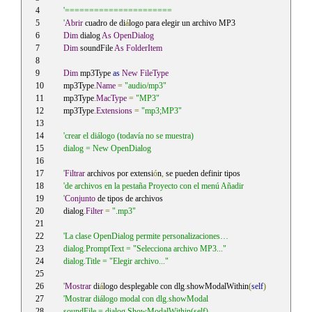
'======================
'
Abrir
 cuadro de di
á
logo para elegir un archivo MP3
Dim
 dialog 
As
OpenDialog
Dim
 soundFile 
As
FolderItem
Dim
 mp3Type 
as
New
FileType
mp3Type
.
Name
=
"audio/mp3"
mp3Type
.
MacType
=
"MP3"
mp3Type
.
Extensions
=
"mp3;MP3"
'crear el diálogo (todavía no se muestra)
dialog = New OpenDialog
'
Filtrar
 archivos por extensi
ó
n
,
 se pueden definir tipos
'de archivos en la pestaña Proyecto con el menú Añadir
'
Conjunto
 de tipos de archivos
dialog
.
Filter
=
".mp3"
'La clase OpenDialog permite personalizaciones…
dialog.PromptText = "Selecciona archivo MP3..."
dialog.Title = "Elegir archivo..."
'
Mostrar
 di
á
logo desplegable con dlg
.
showModalWithin
(
self
)
'Mostrar diálogo modal con dlg.showModal
soundFile = dialog.ShowModalWithin(self)