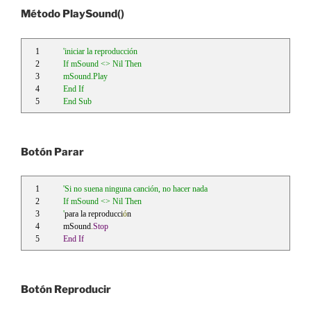
Método PlaySound()
'iniciar la reproducción
If mSound <> Nil Then
mSound.Play
End If
End Sub
Botón Parar
'Si no suena ninguna canción, no hacer nada
If mSound <> Nil Then
'
para la reproducci
ó
n
mSound
.
Stop
End
If
Botón Reproducir