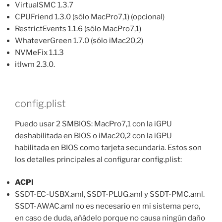
VirtualSMC 1.3.7
CPUFriend 1.3.0 (sólo MacPro7,1) (opcional)
RestrictEvents 1.1.6 (sólo MacPro7,1)
WhateverGreen 1.7.0 (sólo iMac20,2)
NVMeFix 1.1.3
itlwm 2.3.0.
config.plist
Puedo usar 2 SMBIOS: MacPro7,1 con la iGPU
deshabilitada en BIOS o iMac20,2 con la iGPU
habilitada en BIOS como tarjeta secundaria. Estos son
los detalles principales al configurar config.plist:
ACPI
SSDT-EC-USBX.aml, SSDT-PLUG.aml y SSDT-PMC.aml.
SSDT-AWAC.aml no es necesario en mi sistema pero,
en caso de duda, añádelo porque no causa ningún daño