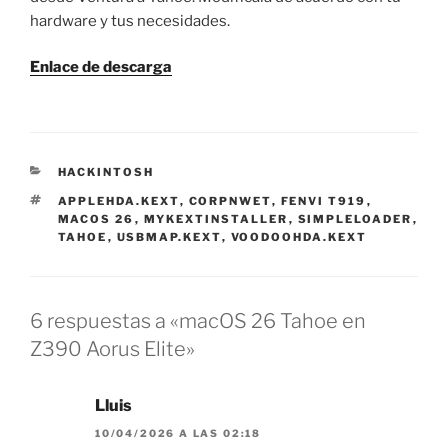
hardware y tus necesidades.
Enlace de
descarga
CATEGORÍAS
HACKINTOSH
ETIQUETAS
APPLEHDA.KEXT
,
CORPNWET
,
FENVI T919
,
MACOS 26
,
MYKEXTINSTALLER
,
SIMPLELOADER
,
TAHOE
,
USBMAP.KEXT
,
VOODOOHDA.KEXT
6 respuestas a «macOS 26 Tahoe en
Z390 Aorus Elite»
Lluis
10/04/2026 A LAS 02:18