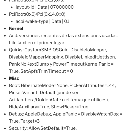
PciRoot(0x0)/Pci(0x1F,0x3)
layout-id | Data | 07000000
PciRoot(0x0)/Pci(0x14,0x0)
acpi-wake-type | Data | 01
Kernel
Add: versiones recientes de las extensiones usadas,
Lilu.kext en el primer lugar
Quirks: CustomSMBIOSGuid, DisableIoMapper,
DisableIoMapperMapping, DisableLinkeditJettison,
PanicNoKextDump y PowerTimeoutKernelPanic =
True, SetApfsTrimTimeout = 0
Misc
Boot: HibernateMode=None, PickerAttributes=144,
PickerVariant=Default (puede ser
Acidanthera/GoldenGate o el tema que utilices),
HideAuxiliary=True, ShowPicker=True
Debug: AppleDebug, ApplePanic y DisableWatchDog =
True, Target=3
Security: AllowSetDefault=True,