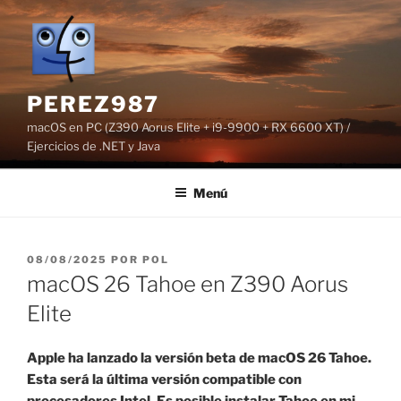
Saltar
al
contenido
PEREZ987
macOS en PC (Z390 Aorus Elite + i9-9900 + RX 6600 XT) /
Ejercicios de .NET y Java
Menú
PUBLICADO
08/08/2025
POR
POL
EL
macOS 26 Tahoe en Z390 Aorus
Elite
Apple ha lanzado la versión beta de macOS 26 Tahoe.
Esta será la última versión compatible con