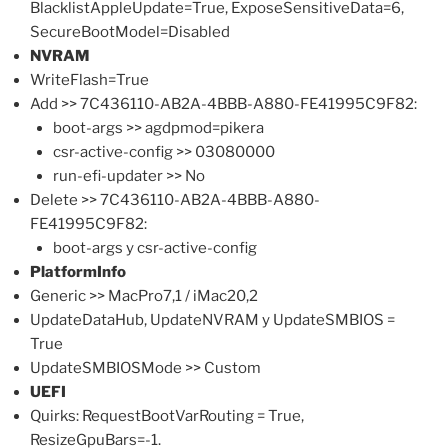
BlacklistAppleUpdate=True, ExposeSensitiveData=6,
SecureBootModel=Disabled
NVRAM
WriteFlash=True
Add >> 7C436110-AB2A-4BBB-A880-FE41995C9F82:
boot-args >> agdpmod=pikera
csr-active-config >> 03080000
run-efi-updater >> No
Delete >> 7C436110-AB2A-4BBB-A880-
FE41995C9F82:
boot-args y csr-active-config
PlatformInfo
Generic >> MacPro7,1 / iMac20,2
UpdateDataHub, UpdateNVRAM y UpdateSMBIOS =
True
UpdateSMBIOSMode >> Custom
UEFI
Quirks: RequestBootVarRouting = True,
ResizeGpuBars=-1.