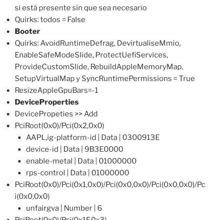
si está presente sin que sea necesario
Quirks: todos = False
Booter
Quirks: AvoidRuntimeDefrag, DevirtualiseMmio,
EnableSafeModeSlide, ProtectUefiServices,
ProvideCustomSlide, RebuildAppleMemoryMap,
SetupVirtualMap y SyncRuntimePermissions = True
ResizeAppleGpuBars=-1
DeviceProperties
DevicePropeties >> Add
PciRoot(0x0)/Pci(0x2,0x0)
AAPL,ig-platform-id | Data | 0300913E
device-id | Data | 9B3E0000
enable-metal | Data | 01000000
rps-control | Data | 01000000
PciRoot(0x0)/Pci(0x1,0x0)/Pci(0x0,0x0)/Pci(0x0,0x0)/Pc
i(0x0,0x0)
unfairgva | Number | 6