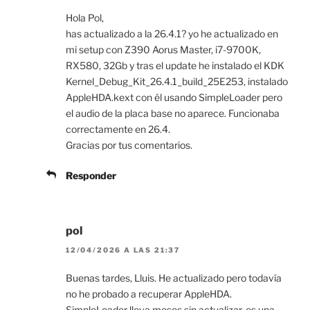
Hola Pol,
has actualizado a la 26.4.1? yo he actualizado en
mi setup con Z390 Aorus Master, i7-9700K,
RX580, 32Gb y tras el update he instalado el KDK
Kernel_Debug_Kit_26.4.1_build_25E253, instalado
AppleHDA.kext con él usando SimpleLoader pero
el audio de la placa base no aparece. Funcionaba
correctamente en 26.4.
Gracias por tus comentarios.
Responder
pol
12/04/2026 A LAS 21:37
Buenas tardes, Lluis. He actualizado pero todavía
no he probado a recuperar AppleHDA.
SimpleLoader lleva meses sin actualizar, es una