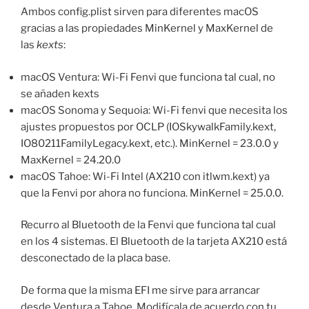
Ambos config.plist sirven para diferentes macOS
gracias a las propiedades MinKernel y MaxKernel de
las
kexts
:
macOS Ventura: Wi-Fi Fenvi que funciona tal cual, no
se añaden kexts
macOS Sonoma y Sequoia: Wi-Fi fenvi que necesita los
ajustes propuestos por OCLP (IOSkywalkFamily.kext,
IO80211FamilyLegacy.kext, etc.). MinKernel = 23.0.0 y
MaxKernel = 24.20.0
macOS Tahoe: Wi-Fi Intel (AX210 con itlwm.kext) ya
que la Fenvi por ahora no funciona. MinKernel = 25.0.0.
Recurro al Bluetooth de la Fenvi que funciona tal cual
en los 4 sistemas. El Bluetooth de la tarjeta AX210 está
desconectado de la placa base.
De forma que la misma EFI me sirve para arrancar
desde Ventura a Tahoe. Modifícala de acuerdo con tu