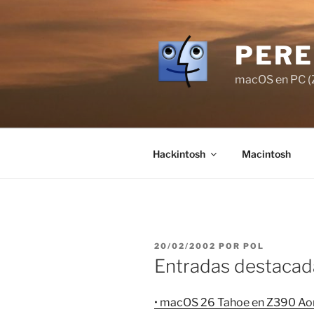
Saltar
al
contenido
PERE
macOS en PC (Z
Hackintosh
Macintosh
PUBLICADO
20/02/2002
POR
POL
EL
Entradas destacad
• macOS 26 Tahoe en Z390 Aor