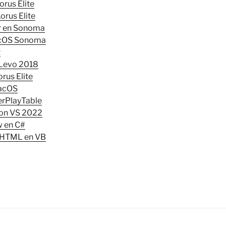
rus Elite
rus Elite
ar en Sonoma
macOS Sonoma
t
 Levo 2018
rus Elite
macOS
rPlayTable
 con VS 2022
 en C#
= HTML en VB