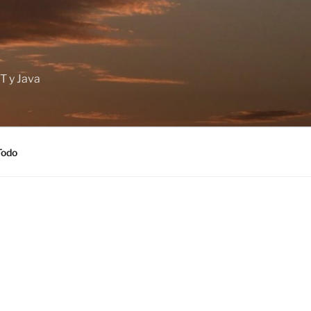
T y Java
Todo