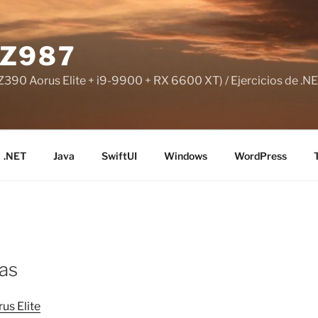
Z987
390 Aorus Elite + i9-9900 + RX 6600 XT) / Ejercicios de .NE
.NET
Java
SwiftUI
Windows
WordPress
as
us Elite