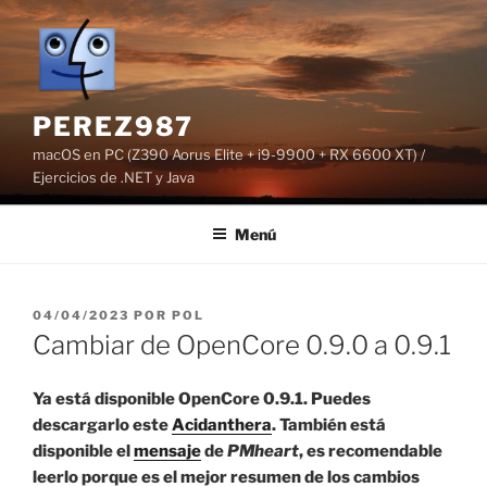
Saltar
al
contenido
PEREZ987
macOS en PC (Z390 Aorus Elite + i9-9900 + RX 6600 XT) /
Ejercicios de .NET y Java
Menú
PUBLICADO
04/04/2023
POR
POL
EL
Cambiar de OpenCore 0.9.0 a 0.9.1
Ya está disponible OpenCore 0.9.1. Puedes
descargarlo este
Acidanthera
. También está
disponible el
mensaje
de
PMheart
, es recomendable
leerlo porque es el mejor resumen de los cambios