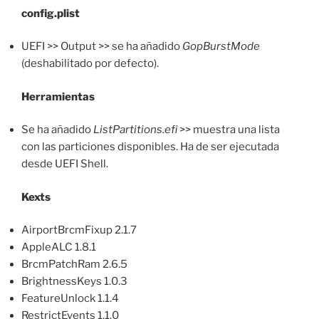
config.plist
UEFI >> Output >> se ha añadido
GopBurstMode
(deshabilitado por defecto).
Herramientas
Se ha añadido
ListPartitions.efi
>> muestra una lista
con las particiones disponibles. Ha de ser ejecutada
desde UEFI Shell.
Kexts
AirportBrcmFixup 2.1.7
AppleALC 1.8.1
BrcmPatchRam 2.6.5
BrightnessKeys 1.0.3
FeatureUnlock 1.1.4
RestrictEvents 1.1.0