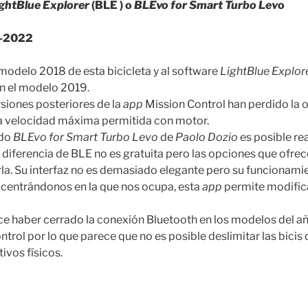
ghtBlue Explorer
(BLE ) o
BLEvo for Smart Turbo Lev
o
9-2022
al modelo 2018 de esta bicicleta y al software
LightBlue Explor
n el modelo 2019.
siones posteriores de la
app
Mission Control han perdido la 
 la velocidad máxima permitida con motor.
ado
BLEvo for Smart Turbo Levo
de
Paolo Dozio
es posible rea
iferencia de BLE no es gratuita pero las opciones que ofrece
a. Su interfaz no es demasiado elegante pero su funcionami
 centrándonos en la que nos ocupa, esta
app
permite modifica
ce haber cerrado la conexión Bluetooth en los modelos del a
ntrol por lo que parece que no es posible deslimitar las bic
tivos físicos.