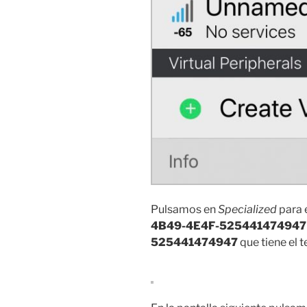
Pulsamos en
Specialized
para e
4B49-4E4F-525441474947
525441474947
que tiene el t