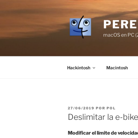
Saltar
al
contenido
PERE
macOS en PC (Z
Hackintosh
Macintosh
PUBLICADO
27/06/2019
POR
POL
EL
Deslimitar la e-bi
Modificar el límite de velocid