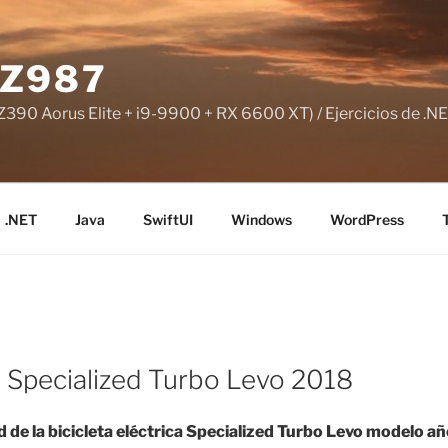
Z987
390 Aorus Elite + i9-9900 + RX 6600 XT) / Ejercicios de .NE
.NET
Java
SwiftUI
Windows
WordPress
ke Specialized Turbo Levo 2018
ad de la bicicleta eléctrica Specialized Turbo Levo modelo 