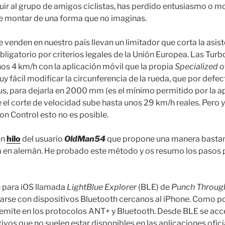
r al grupo de amigos ciclistas, has perdido entusiasmo o mo
e montar de una forma que no imaginas.
se venden en nuestro país llevan un limitador que corta la asi
obligatorio por criterios legales de la Unión Europea. Las Tu
unos 4 km/h con la aplicación móvil que la propia
Specialized
o
muy fácil modificar la circunferencia de la rueda, que por de
s, para dejarla en 2000 mm (es el mínimo permitido por la a
e el corte de velocidad sube hasta unos 29 km/h reales. Pero
n Control esto no es posible.
un
hilo
del usuario
OldMan54
que propone una manera bastant
stá en alemán. He probado este método y os resumo los pasos p
ón para iOS llamada
LightBlue Explorer
(BLE) de
Punch Throug
rse con dispositivos Bluetooth cercanos al iPhone. Como po
emite en los protocolos ANT+ y Bluetooth. Desde BLE se ac
ivos que no suelen estar disponibles en las aplicaciones ofici