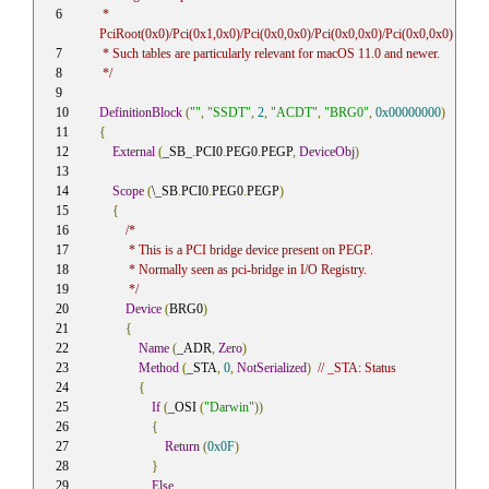
 * 
PciRoot(0x0)/Pci(0x1,0x0)/Pci(0x0,0x0)/Pci(0x0,0x0)/Pci(0x0,0x0)
 * Such tables are particularly relevant for macOS 11.0 and newer.
 */
DefinitionBlock
(
""
,
"SSDT"
,
2
,
"ACDT"
,
"BRG0"
,
0x00000000
)
{
External
(
_SB_
.
PCI0
.
PEG0
.
PEGP
,
DeviceObj
)
Scope
(
\_SB
.
PCI0
.
PEG0
.
PEGP
)
{
/*
         * This is a PCI bridge device present on PEGP.
         * Normally seen as pci-bridge in I/O Registry.
         */
Device
(
BRG0
)
{
Name
(
_ADR
,
Zero
)
Method
(
_STA
,
0
,
NotSerialized
)
// _STA: Status
{
If
(
_OSI 
(
"Darwin"
))
{
Return
(
0x0F
)
}
Else