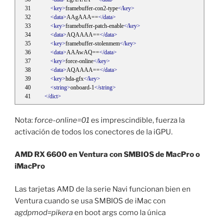
<key>
framebuffer-con2-type
</key>
<data>
AAgAAA==
</data>
<key>
framebuffer-patch-enable
</key>
<data>
AQAAAA==
</data>
<key>
framebuffer-stolenmem
</key>
<data>
AAAwAQ==
</data>
<key>
force-online
</key>
<data>
AQAAAA==
</data>
<key>
hda-gfx
</key>
<string>
onboard-1
</string>
</dict>
Nota:
force-online=01
es imprescindible, fuerza la
activación de todos los conectores de la iGPU.
AMD RX 6600 en Ventura con SMBIOS de MacPro o
iMacPro
Las tarjetas AMD de la serie Navi funcionan bien en
Ventura cuando se usa SMBIOS de iMac con
agdpmod=pikera
en boot args como la única