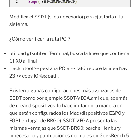
Scope
(
_SB
.
PCI0
.
PEG0
.
PEGP
)
Modifica el SSDT (si es necesario) para ajustarlo a tu
sistema.
¿Cómo verificar la ruta PCI?
utilidad gfxutil en Terminal, busca la línea que contiene
GFX0 al final
Hackintool >> pestaña PCIe >> ratón sobre la línea Navi
23 >> copy IOReg path.
Existen algunas configuraciones más avanzadas del
SSDT como por ejemplo SSDT-VEGA.aml que, además
de crear dispositivos, lo hace imitando la manera en
que están configurados los Mac (dispositivos EGP0 y
EGP1 en lugar de BRG0). SSDT-VEGA presenta las
mismas ventajas que SSDT-BRG0: parche Henbury
innecesario y puntuaciones normales en GeekBench 5.