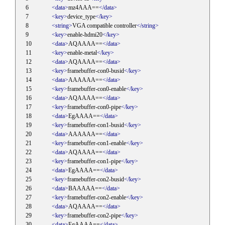
<data>
mz4AAA==
</data>
<key>
device_type
</key>
<string>
VGA compatible controller
</string>
<key>
enable-hdmi20
</key>
<data>
AQAAAA==
</data>
<key>
enable-metal
</key>
<data>
AQAAAA==
</data>
<key>
framebuffer-con0-busid
</key>
<data>
AAAAAA==
</data>
<key>
framebuffer-con0-enable
</key>
<data>
AQAAAA==
</data>
<key>
framebuffer-con0-pipe
</key>
<data>
EgAAAA==
</data>
<key>
framebuffer-con1-busid
</key>
<data>
AAAAAA==
</data>
<key>
framebuffer-con1-enable
</key>
<data>
AQAAAA==
</data>
<key>
framebuffer-con1-pipe
</key>
<data>
EgAAAA==
</data>
<key>
framebuffer-con2-busid
</key>
<data>
BAAAAA==
</data>
<key>
framebuffer-con2-enable
</key>
<data>
AQAAAA==
</data>
<key>
framebuffer-con2-pipe
</key>
<data>
EgAAAA==
</data>