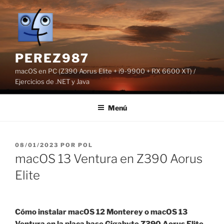
Saltar
al
contenido
PEREZ987
macOS en PC (Z390 Aorus Elite + i9-9900 + RX 6600 XT) /
Ejercicios de .NET y Java
Menú
PUBLICADO
08/01/2023
POR
POL
EL
macOS 13 Ventura en Z390 Aorus
Elite
Cómo instalar macOS 12 Monterey o macOS 13