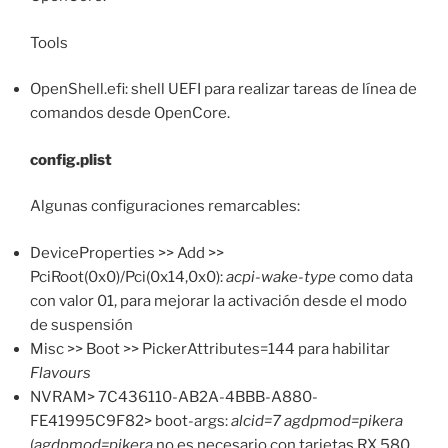
Tools
OpenShell.efi: shell UEFI para realizar tareas de línea de
comandos desde OpenCore.
config.plist
Algunas configuraciones remarcables:
DeviceProperties >> Add >>
PciRoot(0x0)/Pci(0x14,0x0):
acpi-wake-type
como data
con valor 01, para mejorar la activación desde el modo
de suspensión
Misc >> Boot >> PickerAttributes=144 para habilitar
Flavours
NVRAM> 7C436110-AB2A-4BBB-A880-
FE41995C9F82> boot-args:
alcid=7 agdpmod=pikera
(
agdpmod=pikera
no es necesario con tarjetas RX 580