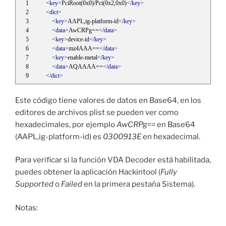
<key>
PciRoot(0x0)/Pci(0x2,0x0)
</key>
<dict>
<key>
AAPL,ig-platform-id
</key>
<data>
AwCRPg==
</data>
<key>
device-id
</key>
<data>
mz4AAA==
</data>
<key>
enable-metal
</key>
<data>
AQAAAA==
</data>
</dict>
Este código tiene valores de datos en Base64, en los
editores de archivos plist se pueden ver como
hexadecimales, por ejemplo
AwCRPg==
en Base64
(AAPL,ig-platform-id) es
0300913E
en hexadecimal.
Para verificar si la función VDA Decoder está habilitada,
puedes obtener la aplicación Hackintool (
Fully
Supported
o
Failed
en la primera pestaña Sistema).
Notas: