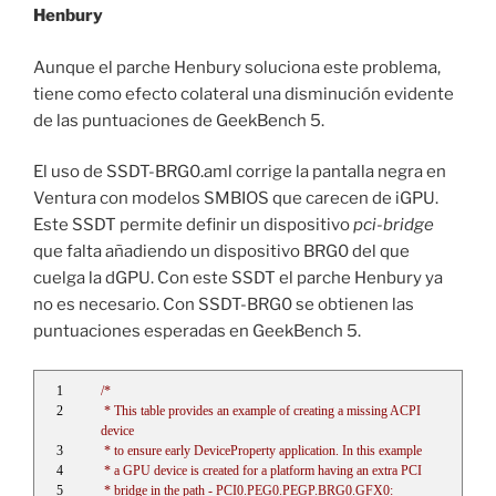
Henbury
Aunque el parche Henbury soluciona este problema,
tiene como efecto colateral una disminución evidente
de las puntuaciones de GeekBench 5.
El uso de SSDT-BRG0.aml corrige la pantalla negra en
Ventura con modelos SMBIOS que carecen de iGPU.
Este SSDT permite definir un dispositivo
pci-bridge
que falta añadiendo un dispositivo BRG0 del que
cuelga la dGPU. Con este SSDT el parche Henbury ya
no es necesario. Con SSDT-BRG0 se obtienen las
puntuaciones esperadas en GeekBench 5.
/*
 * This table provides an example of creating a missing ACPI 
device
 * to ensure early DeviceProperty application. In this example
 * a GPU device is created for a platform having an extra PCI
 * bridge in the path - PCI0.PEG0.PEGP.BRG0.GFX0: