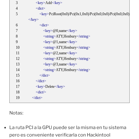
<key>
Add
</key>
<dict>
<key>
PciRoot(0x0)/Pci(0x1,0x0)/Pci(0x0,0x0)/Pci(0x0,0x0)/Pci(0
</key>
<dict>
<key>
@0,name
</key>
<string>
ATY,Henbury
</string>
<key>
@1,name
</key>
<string>
ATY,Henbury
</string>
<key>
@2,name
</key>
<string>
ATY,Henbury
</string>
<key>
@3,name
</key>
<string>
ATY,Henbury
</string>
</dict>
</dict>
<key>
Delete
</key>
<dict/>
</dict>
Notas:
La ruta PCI a la GPU puede ser la misma en tu sistema
pero es conveniente verificarla con Hackintool