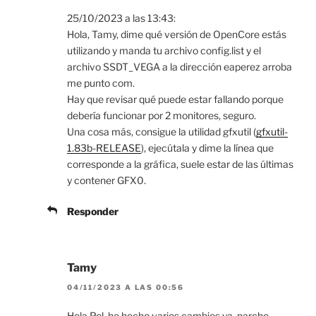
25/10/2023 a las 13:43:
Hola, Tamy, dime qué versión de OpenCore estás
utilizando y manda tu archivo config.list y el
archivo SSDT_VEGA a la dirección eaperez arroba
me punto com.
Hay que revisar qué puede estar fallando porque
debería funcionar por 2 monitores, seguro.
Una cosa más, consigue la utilidad gfxutil (
gfxutil-
1.83b-RELEASE
), ejecútala y dime la línea que
corresponde a la gráfica, suele estar de las últimas
y contener GFX0.
Responder
Tamy
04/11/2023 A LAS 00:56
Hola Pol, he hecho varios cambios ya, parche