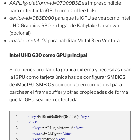
AAPL,ig-platform-id=07009B3E
es imprescindible
para detectar la iGPU como Coffee Lake
device-id=9B3E000
para que la iGPU se vea como Intel
UHD Graphics 630 en lugar de Kabylake Unknown
(opcional)
enable-metal=01
para habilitar Metal 3 en Ventura.
Intel UHD 630 como GPU principal
Si no tienes una tarjeta gráfica externa y necesitas usar
la iGPU como tarjeta única has de configurar SMBIOS
de iMac19,1 SMBIOS con código en config.plist para
parchear el framebuffer y otras propiedades de forma
que la iGPU sea bien detectada:
<key>
PciRoot(0x0)/Pci(0x2,0x0)
</key>
<dict>
<key>
AAPL,ig-platform-id
</key>
<data>
BwCbPg==
</data>
<key>
device-id
</key>