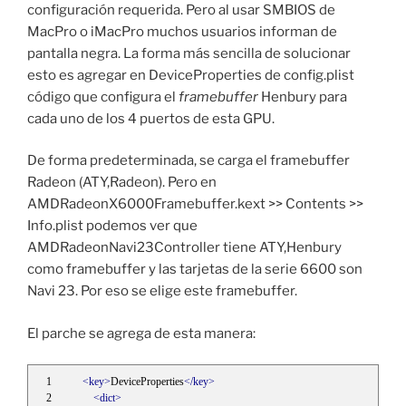
configuración requerida. Pero al usar SMBIOS de
MacPro o iMacPro muchos usuarios informan de
pantalla negra. La forma más sencilla de solucionar
esto es agregar en DeviceProperties de config.plist
código que configura el
framebuffer
Henbury para
cada uno de los 4 puertos de esta GPU.
De forma predeterminada, se carga el framebuffer
Radeon (ATY,Radeon). Pero en
AMDRadeonX6000Framebuffer.kext >> Contents >>
Info.plist podemos ver que
AMDRadeonNavi23Controller tiene ATY,Henbury
como framebuffer y las tarjetas de la serie 6600 son
Navi 23. Por eso se elige este framebuffer.
El parche se agrega de esta manera:
<key>
DeviceProperties
</key>
<dict>