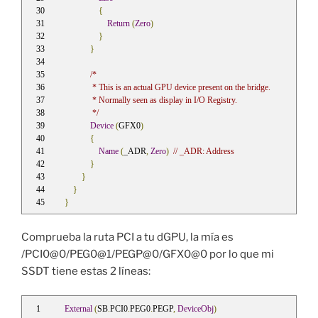
{
Return
(
Zero
)
}
}
/*
             * This is an actual GPU device present on the bridge.
             * Normally seen as display in I/O Registry.
             */
Device
(
GFX0
)
{
Name
(
_ADR
,
Zero
)
// _ADR: Address
}
}
}
}
Comprueba la ruta PCI a tu dGPU, la mía es
/PCI0@0/PEG0@1/PEGP@0/GFX0@0 por lo que mi
SSDT tiene estas 2 líneas:
External
(
SB
.
PCI0
.
PEG0
.
PEGP
,
DeviceObj
)