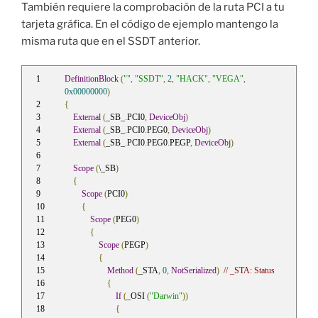
También requiere la comprobación de la ruta PCI a tu
tarjeta gráfica. En el código de ejemplo mantengo la
misma ruta que en el SSDT anterior.
DefinitionBlock
(
""
,
"SSDT"
,
2
,
"HACK"
,
"VEGA"
,
0x00000000
)
{
External
(
_SB_
.
PCI0
,
DeviceObj
)
External
(
_SB_
.
PCI0
.
PEG0
,
DeviceObj
)
External
(
_SB_
.
PCI0
.
PEG0
.
PEGP
,
DeviceObj
)
Scope
(
\_SB
)
{
Scope
(
PCI0
)
{
Scope
(
PEG0
)
{
Scope
(
PEGP
)
{
Method
(
_STA
,
0
,
NotSerialized
)
// _STA: Status
{
If
(
_OSI 
(
"Darwin"
))
{