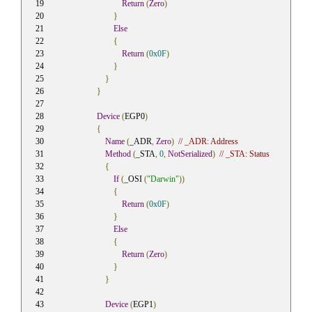
Return
(
Zero
)
}
Else
{
Return
(
0x0F
)
}
}
}
Device
(
EGP0
)
{
Name
(
_ADR
,
Zero
)
// _ADR: Address
Method
(
_STA
,
0
,
NotSerialized
)
// _STA: Status
{
If
(
_OSI 
(
"Darwin"
))
{
Return
(
0x0F
)
}
Else
{
Return
(
Zero
)
}
}
Device
(
EGP1
)