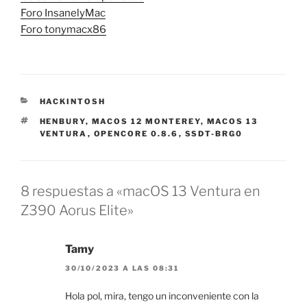
Foro InsanelyMac
Foro tonymacx86
CATEGORÍAS
HACKINTOSH
ETIQUETAS
HENBURY
,
MACOS 12 MONTEREY
,
MACOS 13
VENTURA
,
OPENCORE 0.8.6
,
SSDT-BRG0
8 respuestas a «macOS 13 Ventura en
Z390 Aorus Elite»
Tamy
30/10/2023 A LAS 08:31
Hola pol, mira, tengo un inconveniente con la