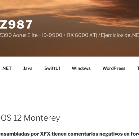
Z987
390 Aorus Elite + i9-9900 + RX 6600 XT) / Ejercicios de .NE
.NET
Java
SwiftUI
Windows
WordPress
OS 12 Monterey
 ensambladas por XFX tienen comentarios negativos en for