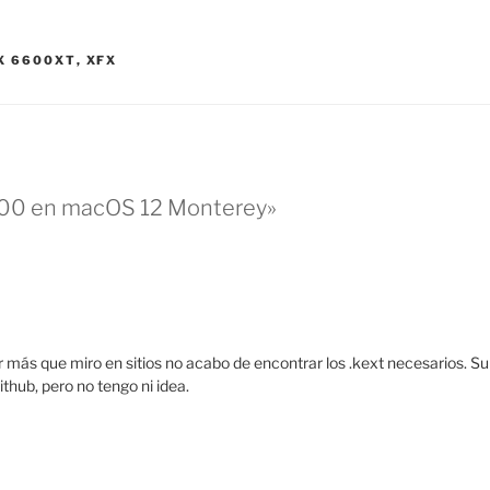
X 6600XT
,
XFX
600 en macOS 12 Monterey»
por más que miro en sitios no acabo de encontrar los .kext necesarios.
thub, pero no tengo ni idea.