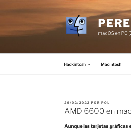
Saltar
al
contenido
PERE
macOS en PC (Z
Hackintosh
Macintosh
PUBLICADO
26/02/2022
POR
POL
EL
AMD 6600 en mac
Aunque las tarjetas gráficas