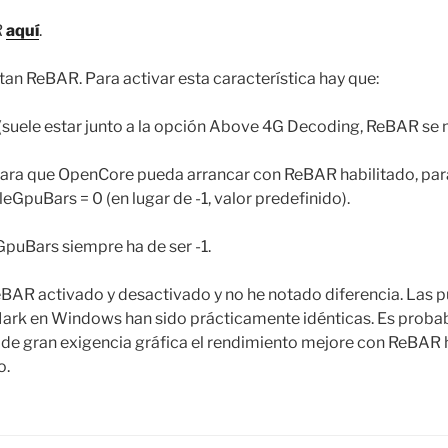
R
aquí
.
n ReBAR. Para activar esta característica hay que:
(suele estar junto a la opción Above 4G Decoding, ReBAR se mu
 para que OpenCore pueda arrancar con ReBAR habilitado, para 
GpuBars = 0 (en lugar de -1, valor predefinido).
GpuBars siempre ha de ser -1.
eBAR activado y desactivado y no he notado diferencia. Las p
rk en Windows han sido prácticamente idénticas. Es probab
 de gran exigencia gráfica el rendimiento mejore con ReBAR h
o.