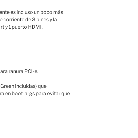
ente es incluso un poco más
corriente de 8 pines y la
t y 1 puerto HDMI.
para ranura PCI-e.
Green incluidas) que
a en boot-args para evitar que