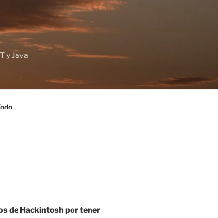
T y Java
Todo
os de Hackintosh por tener