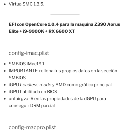
VirtualSMC 1.3.5.
EFI con OpenCore 1.0.4 para la máquina Z390 Aorus
Elite + i9-9900K + RX 6600 XT
config-imac.plist
SMBIOS iMac19,1
IMPORTANTE: rellena tus propios datos en la sección
SMBIOS
iGPU
headless mode
y AMD como gráfica principal
iGPU habilitada en BIOS
unfairgva=6 en las propiedades de la dGPU para
conseguir DRM parcial
config-macpro.plist