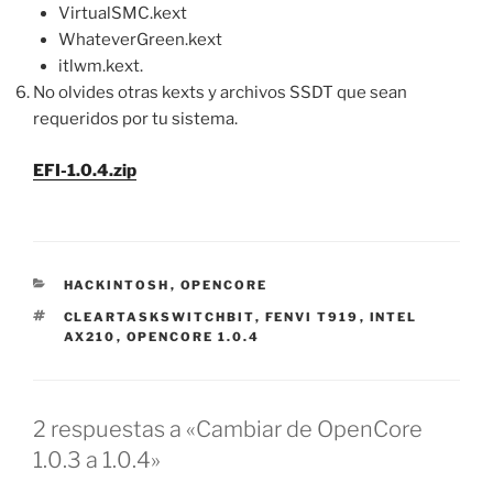
VirtualSMC.kext
WhateverGreen.kext
itlwm.kext.
No olvides otras kexts y archivos SSDT que sean
requeridos por tu sistema.
EFI-1.0.4.zip
CATEGORÍAS
HACKINTOSH
,
OPENCORE
ETIQUETAS
CLEARTASKSWITCHBIT
,
FENVI T919
,
INTEL
AX210
,
OPENCORE 1.0.4
2 respuestas a «Cambiar de OpenCore
1.0.3 a 1.0.4»