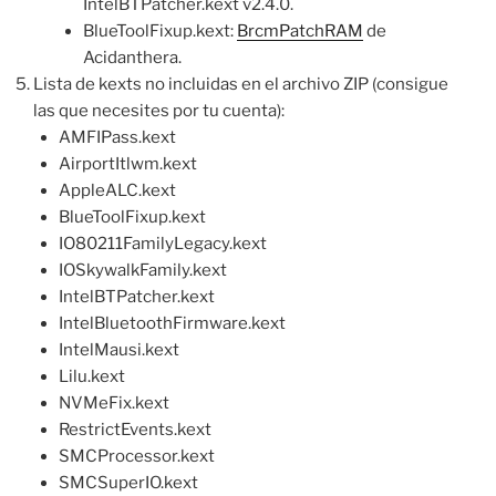
IntelBTPatcher.kext v2.4.0.
BlueToolFixup.kext:
BrcmPatchRAM
de
Acidanthera.
Lista de kexts no incluidas en el archivo ZIP (consigue
las que necesites por tu cuenta):
AMFIPass.kext
AirportItlwm.kext
AppleALC.kext
BlueToolFixup.kext
IO80211FamilyLegacy.kext
IOSkywalkFamily.kext
IntelBTPatcher.kext
IntelBluetoothFirmware.kext
IntelMausi.kext
Lilu.kext
NVMeFix.kext
RestrictEvents.kext
SMCProcessor.kext
SMCSuperIO.kext