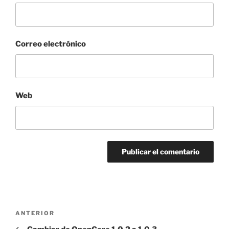
Correo electrónico
Web
Navegación
Entrada
ANTERIOR
de
anterior: