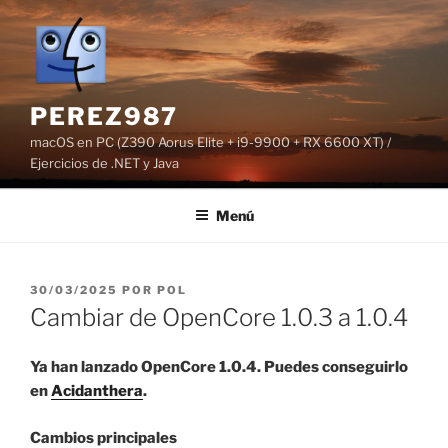
Saltar
al
contenido
PEREZ987
macOS en PC (Z390 Aorus Elite + i9-9900 + RX 6600 XT) /
Ejercicios de .NET y Java
Menú
PUBLICADO
30/03/2025
POR
POL
EL
Cambiar de OpenCore 1.0.3 a 1.0.4
Ya han lanzado OpenCore 1.0.4. Puedes conseguirlo
en
Acidanthera
.
Cambios principales