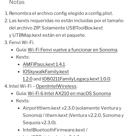
Notas
Renombra el archivo config elegido a config.plist.
Las kexts requeridas no están incluidas por el tamaño
del archivo ZIP. Solamente USBToolBox.kext
y UTBMap.kext están en el paquete.
Fenvi Wi-Fi.
Guía:
Wi-Fi Fenvi vuelve a funcionar en Sonoma
.
Kexts:
AMFIPass
.
kext 1.4.1
.
IOSkywalkFamily.kext
1.2.0
and
IO80211FamilyLegacy.kext 1.0.0
.
Intel Wi-Fi –
OpenIntelWireless
.
Guía:
Wi-Fi 6 Intel AX210 en macOS Sonoma
Kexts:
AirportItlwm.kext v2.3.0 (solamente Ventura y
Sonoma) / itlwm.kext (Ventura v2.2.0, Sonoma y
Sequoia v2.3.0).
IntelBluetoothFirmware.kext /