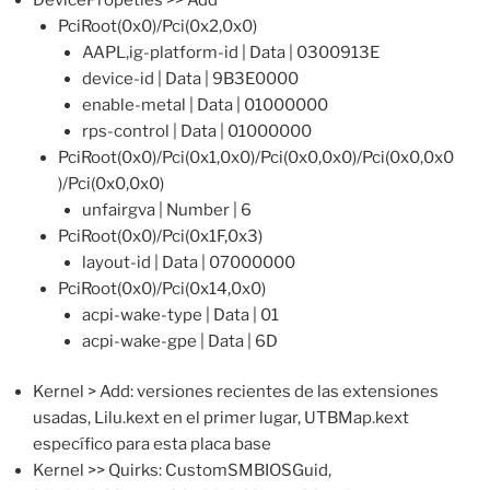
PciRoot(0x0)/Pci(0x2,0x0)
AAPL,ig-platform-id | Data | 0300913E
device-id | Data | 9B3E0000
enable-metal | Data | 01000000
rps-control | Data | 01000000
PciRoot(0x0)/Pci(0x1,0x0)/Pci(0x0,0x0)/Pci(0x0,0x0
)/Pci(0x0,0x0)
unfairgva | Number | 6
PciRoot(0x0)/Pci(0x1F,0x3)
layout-id | Data | 07000000
PciRoot(0x0)/Pci(0x14,0x0)
acpi-wake-type | Data | 01
acpi-wake-gpe | Data | 6D
Kernel > Add: versiones recientes de las extensiones
usadas, Lilu.kext en el primer lugar, UTBMap.kext
específico para esta placa base
Kernel >> Quirks: CustomSMBIOSGuid,