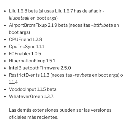
Lilu 1.6.8 beta (si usas Lilu 1.6.7 has de añadir
-
lilubetaall
en boot args)
AirportBrcmFixup 2.1.9 beta (necesitas –
btlfxbeta
en
boot args)
CPUFriend 1.2.8
CpuTscSync 1.1.1
ECEnabler 1.0.5
HibernationFixup 1.5.1
IntelBluetoothFirmware 2.5.0
RestrictEvents 1.1.3 (necesitas
-revbeta
en boot args) o
1.1.4
VoodooInput 1.1.5 beta
WhateverGreen 1.3.7.
Las demás extensiones pueden ser las versiones
oficiales más recientes.