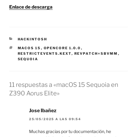
Enlace de descarga
CATEGORÍAS
HACKINTOSH
ETIQUETAS
MACOS 15
,
OPENCORE 1.0.0
,
RESTRICTEVENTS.KEXT
,
REVPATCH=SBVMM
,
SEQUOIA
11 respuestas a «macOS 15 Sequoia en
Z390 Aorus Elite»
Jose Ibañez
25/05/2025 A LAS 09:54
Muchas gracias por tu documentación, he