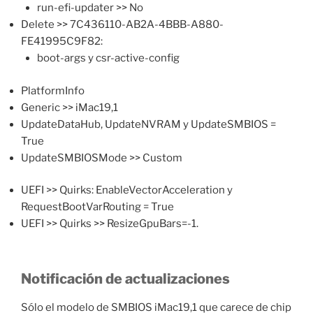
run-efi-updater >> No
Delete >> 7C436110-AB2A-4BBB-A880-
FE41995C9F82:
boot-args y csr-active-config
PlatformInfo
Generic >> iMac19,1
UpdateDataHub, UpdateNVRAM y UpdateSMBIOS =
True
UpdateSMBIOSMode >> Custom
UEFI >> Quirks: EnableVectorAcceleration y
RequestBootVarRouting = True
UEFI >> Quirks >> ResizeGpuBars=-1.
Notificación de actualizaciones
Sólo el modelo de SMBIOS iMac19,1 que carece de chip