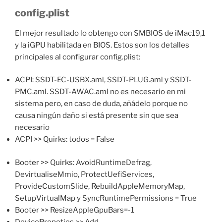
config.plist
El mejor resultado lo obtengo con SMBIOS de iMac19,1
y la iGPU habilitada en BIOS. Estos son los detalles
principales al configurar config.plist:
ACPI: SSDT-EC-USBX.aml, SSDT-PLUG.aml y SSDT-
PMC.aml. SSDT-AWAC.aml no es necesario en mi
sistema pero, en caso de duda, añádelo porque no
causa ningún daño si está presente sin que sea
necesario
ACPI >> Quirks: todos = False
Booter >> Quirks: AvoidRuntimeDefrag,
DevirtualiseMmio, ProtectUefiServices,
ProvideCustomSlide, RebuildAppleMemoryMap,
SetupVirtualMap y SyncRuntimePermissions = True
Booter >> ResizeAppleGpuBars=-1
DevicePropeties >> Add