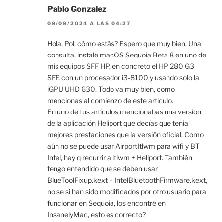
Pablo Gonzalez
09/09/2024 A LAS 04:27
Hola, Pol, cómo estás? Espero que muy bien. Una
consulta, instalé macOS Sequoia Beta 8 en uno de
mis equipos SFF HP, en concreto el HP 280 G3
SFF, con un procesador i3-8100 y usando solo la
iGPU UHD 630. Todo va muy bien, como
mencionas al comienzo de este articulo.
En uno de tus artículos mencionabas una versión
de la aplicación Heliport que decías que tenia
mejores prestaciones que la versión oficial. Como
aún no se puede usar AirportItlwm para wifi y BT
Intel, hay q recurrir a itlwm + Heliport. También
tengo entendido que se deben usar
BlueToolFixup.kext + IntelBluetoothFirmware.kext,
no se si han sido modificados por otro usuario para
funcionar en Sequoia, los encontré en
InsanelyMac, esto es correcto?