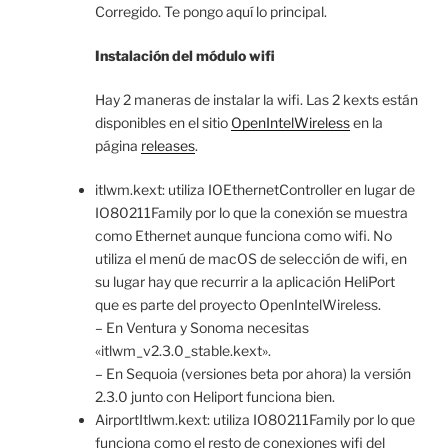
Corregido. Te pongo aquí lo principal.
Instalación del módulo wifi
Hay 2 maneras de instalar la wifi. Las 2 kexts están
disponibles en el sitio
OpenIntelWireless
en la
página
releases
.
itlwm.kext: utiliza IOEthernetController en lugar de
IO80211Family por lo que la conexión se muestra
como Ethernet aunque funciona como wifi. No
utiliza el menú de macOS de selección de wifi, en
su lugar hay que recurrir a la aplicación HeliPort
que es parte del proyecto OpenIntelWireless.
– En Ventura y Sonoma necesitas
«itlwm_v2.3.0_stable.kext».
– En Sequoia (versiones beta por ahora) la versión
2.3.0 junto con Heliport funciona bien.
AirportItlwm.kext: utiliza IO80211Family por lo que
funciona como el resto de conexiones wifi del