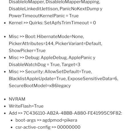
DisableIoMapper, DisableIoMapperMapping,
DisableLinkeditJettison, PanicNoKextDump y
PowerTimeoutKernelPanic = True
Kernel >> Quirks: SetApfsTrimTimeout = 0
Misc >> Boot: HibernateMode=None,
PickerAttributes=144, PickerVariant=Default,
ShowPicker=True
Misc >> Debug: AppleDebug, ApplePanic y
DisableWatchDog = True, Target=3
Misc >> Security: AllowSetDefault=True,
BlacklistAppleUpdate=True, ExposeSensitiveData=6,
SecureBootModel=x86legacy
NVRAM
WriteFlash=True
Add >> 7C436110-AB2A-4BBB-A880-FE41995C9F82:
boot-args >> agdpmod=pikera
csr-active-config >> 00000000