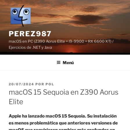
Saltar
al
contenido
PEREZ987
macOS en PC (Z390 Aorus Elite + i9-9900 + RX 6600 XT) /
Ejercicios de .NET y Java
Menú
PUBLICADO
20/07/2024
POR
POL
EL
macOS 15 Sequoia en Z390 Aorus
Elite
Apple ha lanzado macOS 15 Sequoia. Su instalación
es menos problemática que anteriores versiones de