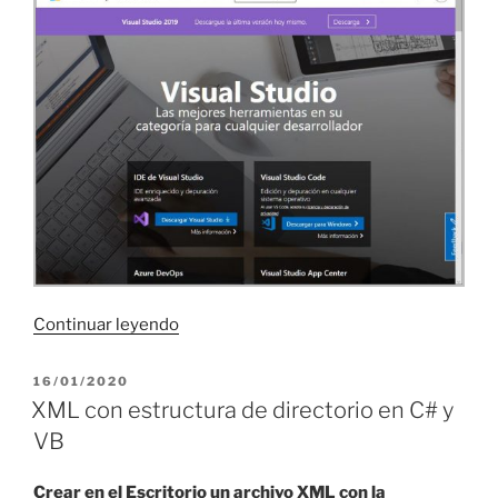
«Navegador
Continuar leyendo
web
con
PUBLICADO
16/01/2020
EL
WebView
XML con estructura de directorio en C# y
en
VB
C#
(3)»
Crear en el Escritorio un archivo XML con la