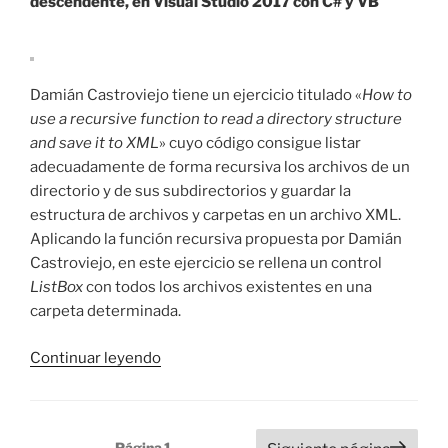
descendente, en Visual Studio 2017 con C# y VB
Damián Castroviejo tiene un ejercicio titulado «
How to
use a recursive function to read a directory structure
and save it to XML
» cuyo código consigue listar
adecuadamente de forma recursiva los archivos de un
directorio y de sus subdirectorios y guardar la
estructura de archivos y carpetas en un archivo XML.
Aplicando la función recursiva propuesta por Damián
Castroviejo, en este ejercicio se rellena un control
ListBox
con todos los archivos existentes en una
carpeta determinada.
«Listado
Continuar leyendo
recursivo
de
un
Paginación
Página
1