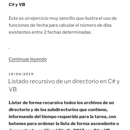
VB»
C# y VB
Este es un ejercicio muy sencillo que ilustra el uso de
funciones de fecha para calcular el número de días
existentes entre 2 fechas determinadas.
«Diferencia
Continuar leyendo
de
fechas
PUBLICADO
10/06/2019
EL
en
Listado recursivo de un directorio en C# y
ASP
VB
.NET
con
Listar de forma recursiva todos los archivos de un
C#
directorio y de los subdirectorios que contiene,
y
informando del tiempo requerido para la tarea, con
VB»
botones para ordenar la lista de forma ascendente o