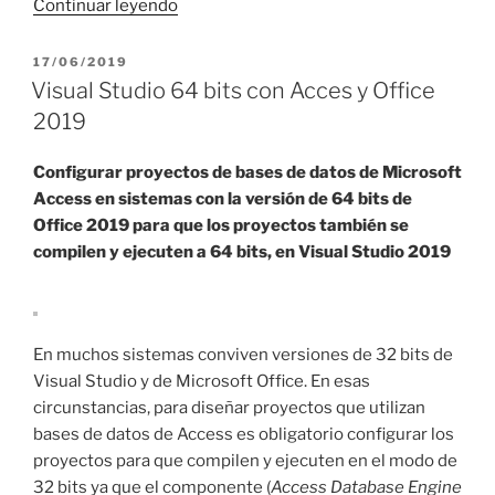
«Access
Continuar leyendo
y
DataBinding
PUBLICADO
17/06/2019
EL
en
Visual Studio 64 bits con Acces y Office
C#:
2019
obtener
PDF
Configurar proyectos de bases de datos de Microsoft
desde
Access en sistemas con la versión de 64 bits
de
HTML»
Office 2019 para que los proyectos también se
compilen y ejecuten a 64 bits, en Visual Studio 2019
En muchos sistemas conviven versiones de 32 bits de
Visual Studio y de Microsoft Office. En esas
circunstancias, para diseñar proyectos que utilizan
bases de datos de Access es obligatorio configurar los
proyectos para que compilen y ejecuten en el modo de
32 bits ya que el componente (
Access Database Engine