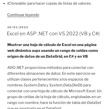
ICloneable
: para hacer copias de listas de valores.
«Listar
Continuar leyendo
archivos
en
PUBLICADO
26/01/2023
EL
ASP
Excel en ASP .NET con VS 2022 (VB y C#)
.NET
con
Mostrar una hoja de cálculo de Excel en una página
VS
web dinámica
aspx
usando un rango de celdas como
2022
origen de datos de un
DataGrid
, en C# y en VB
(C#
y
ADO .NET proporciona métodos para conectar con
VB)»
diferentes almacenes de datos. En este ejercicio se
utilizan clases pertenecientes a los espacios de
nombres
System.Data
y
System.Data.OleDb
para
conectar con una hoja de cálculo de Microsoft Excel. Un
grupo de celdas de la hoja de cálculo, englobadas en un
rango
con nombre, hace la función de tabla del
DataSet
que es mostrada en el
DataGrid
.