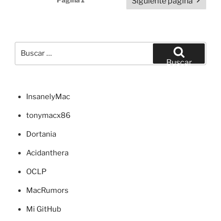
Siguiente página
directorio
de
en
entradas
C#
y
Buscar
VB»
por:
Buscar
InsanelyMac
tonymacx86
Dortania
Acidanthera
OCLP
MacRumors
Mi GitHub