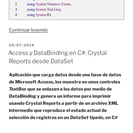
using
System
.
Windows
.
Forms
;
using
System
.
Xml
.
Linq
;
using
System
.
IO
;
«XML
Continuar leyendo
con
estructura
PUBLICADO
25/07/2019
EL
de
Access y DataBinding en C#: Crystal
directorio
Reports desde DataSet
en
C#
Aplicación que carga datos desde una base de datos
y
de Microsoft Access, los muestra en unos controles
VB»
TextBox
que se enlazan a los datos por medio de
DataBinding
y genera un informe para imprimir
usando Crystal Reports a partir de un archivo XML
intermedio que reproduce el estado actual de
selección de registros en un
DataSet
tipado, en C#