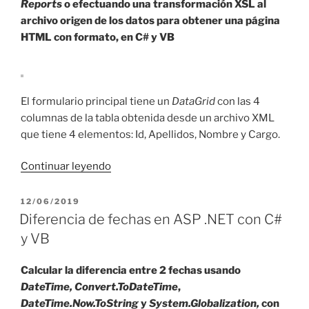
Reports
o efectuando una transformación XSL al
archivo origen de los datos para obtener una página
HTML con formato, en C# y VB
El formulario principal tiene un
DataGrid
con las 4
columnas de la tabla obtenida desde un archivo XML
que tiene 4 elementos: Id, Apellidos, Nombre y Cargo.
«DataGrid
Continuar leyendo
para
imprimir
PUBLICADO
12/06/2019
EL
con
Diferencia de fechas en ASP .NET con C#
Crystal
y VB
Reports
en
Calcular la diferencia entre 2 fechas usando
C#
DateTime,
Convert.ToDateTime
,
y
DateTime.Now.ToString
y
System.Globalization,
con