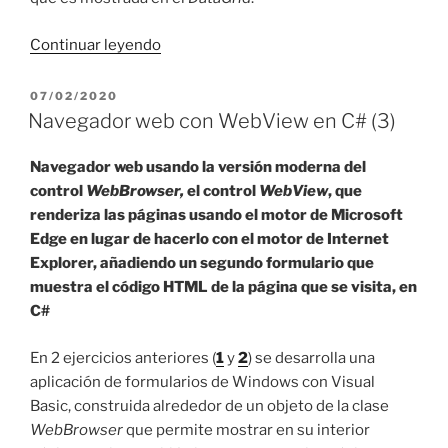
«Excel
Continuar leyendo
en
ASP
PUBLICADO
07/02/2020
EL
.NET
Navegador web con WebView en C# (3)
con
VS
Navegador web usando la versión moderna del
2022
control
WebBrowser,
el control
WebView
, que
(VB
renderiza las páginas usando el motor de Microsoft
y
Edge en lugar de hacerlo con el motor de Internet
C#)»
Explorer, añadiendo un segundo formulario que
muestra el código HTML de la página que se visita, en
C#
En 2 ejercicios anteriores (
1
y
2
) se desarrolla una
aplicación de formularios de Windows con Visual
Basic, construida alrededor de un objeto de la clase
WebBrowser
que permite mostrar en su interior