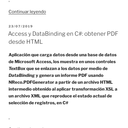
«Access
Continuar leyendo
y
DataBinding
PUBLICADO
23/07/2019
EL
en
Access y DataBinding en C#: obtener PDF
C#:
desde HTML
Crystal
Reports
Aplicación que carga datos desde una base de datos
desde
de Microsoft Access, los muestra en unos controles
DataSet»
TextBox
que se enlazan a los datos por medio de
DataBinding
y genera un informe PDF usando
NReco.PDFGenerator a partir de un archivo HTML
intermedio obtenido al aplicar transformación XSL a
un archivo XML que reproduce el estado actual de
selección de registros, en C#