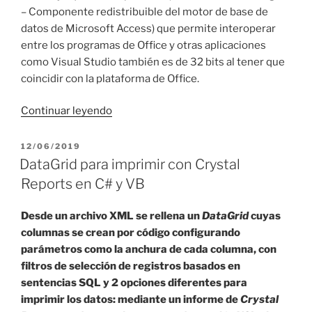
– Componente redistribuible del motor de base de
datos de Microsoft Access) que permite interoperar
entre los programas de Office y otras aplicaciones
como Visual Studio también es de 32 bits al tener que
coincidir con la plataforma de Office.
«Visual
Continuar leyendo
Studio
64
PUBLICADO
12/06/2019
EL
bits
DataGrid para imprimir con Crystal
con
Reports en C# y VB
Acces
y
Desde un archivo XML se rellena un
DataGrid
cuyas
Office
columnas se crean por código configurando
2019»
parámetros como la anchura de cada columna, con
filtros de selección de registros basados en
sentencias SQL y 2 opciones diferentes para
imprimir los datos: mediante un informe de
Crystal