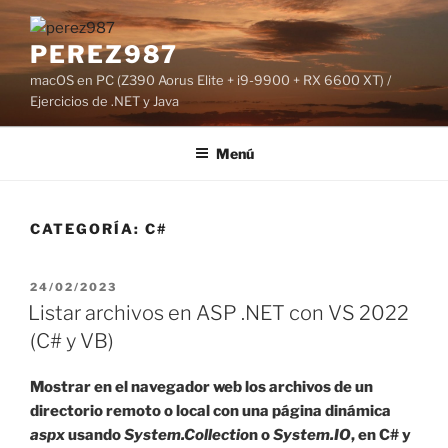
Saltar
al
PEREZ987
contenido
macOS en PC (Z390 Aorus Elite + i9-9900 + RX 6600 XT) /
Ejercicios de .NET y Java
Menú
CATEGORÍA:
C#
PUBLICADO
24/02/2023
EL
Listar archivos en ASP .NET con VS 2022
(C# y VB)
Mostrar en el navegador web los archivos de un
directorio remoto o local con una página dinámica
aspx
usando
System.Collectio
n o
System.IO
, en C# y