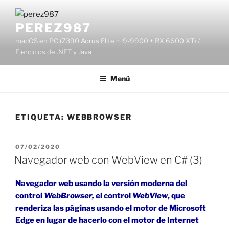
Saltar
al
PEREZ987
contenido
macOS en PC (Z390 Aorus Elite + i9-9900 + RX 6600 XT) /
Ejercicios de .NET y Java
Menú
ETIQUETA:
WEBBROWSER
PUBLICADO
07/02/2020
EL
Navegador web con WebView en C# (3)
Navegador web usando la versión moderna del
control
WebBrowser,
el control
WebView
, que
renderiza las páginas usando el motor de Microsoft
Edge en lugar de hacerlo con el motor de Internet