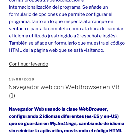
internacionalización del programa. Se añade un
formulario de opciones que permite configurar el
programa, tanto en lo que respecta al arranque en
ventana o pantalla completa como a la hora de cambiar
el idioma utilizado (restringido a 2: español e inglés).
También se añade un formulario que muestra el código
HTML de la página web que se está visitando.
«Navegador
Continuar leyendo
web
con
PUBLICADO
13/06/2019
EL
WebBrowser
Navegador web con WebBrowser en VB
en
(1)
VB
(2)»
Navegador Web usando la clase
WebBrowser
,
configurando 2 idiomas diferentes (es-ES y en-US)
que se guardan en
My.Settings,
cambiando de idioma
sin reiniciar la aplicación, mostrando el código HTML