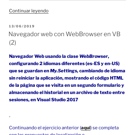
«Navegador
Continuar leyendo
web
con
PUBLICADO
13/06/2019
EL
WebView
Navegador web con WebBrowser en VB
en
(2)
C#
(3)»
Navegador Web usando la clase
WebBrowser
,
configurando 2 idiomas diferentes (es-ES y en-US)
que se guardan en
My.Settings,
cambiando de idioma
sin reiniciar la aplicación, mostrando el código HTML
de la página que se visita en un segundo formulario y
almacenando el historial en un archivo de texto entre
sesiones, en Visual Studio 2017
Continuando el ejercicio anterior (
aquí
) se completa
con las propuestas de localización e