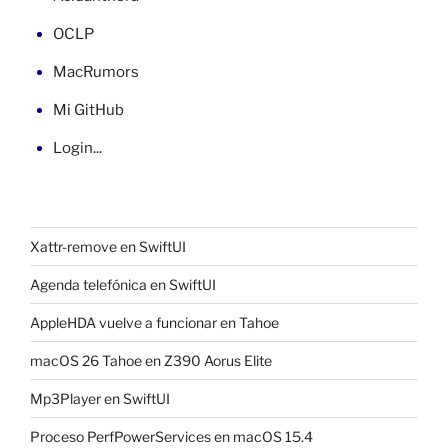
OCLP
MacRumors
Mi GitHub
Login...
Xattr-remove en SwiftUI
Agenda telefónica en SwiftUI
AppleHDA vuelve a funcionar en Tahoe
macOS 26 Tahoe en Z390 Aorus Elite
Mp3Player en SwiftUI
Proceso PerfPowerServices en macOS 15.4