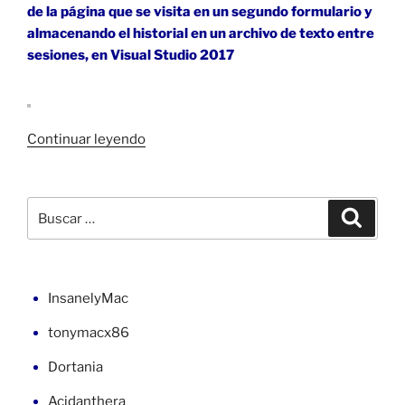
de la página que se visita en un segundo formulario y
almacenando el historial en un archivo de texto entre
sesiones, en Visual Studio 2017
«Navegador
Continuar leyendo
web
con
WebBrowser
Buscar
Buscar
en
por:
VB
(1)»
InsanelyMac
tonymacx86
Dortania
Acidanthera