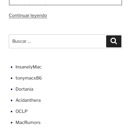
«Diferencia
Continuar leyendo
de
fechas
en
Buscar
Buscar
ASP
por:
.NET
con
C#
InsanelyMac
y
tonymacx86
VB»
Dortania
Acidanthera
OCLP
MacRumors