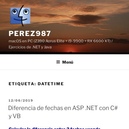
Saltar
al
contenido
PEREZ987
macOS en PC (Z390 Aorus Elite + i9-9900 + RX 6600 XT) /
Ejercicios de .NET y Java
Menú
ETIQUETA:
DATETIME
PUBLICADO
12/06/2019
EL
Diferencia de fechas en ASP .NET con C#
y VB