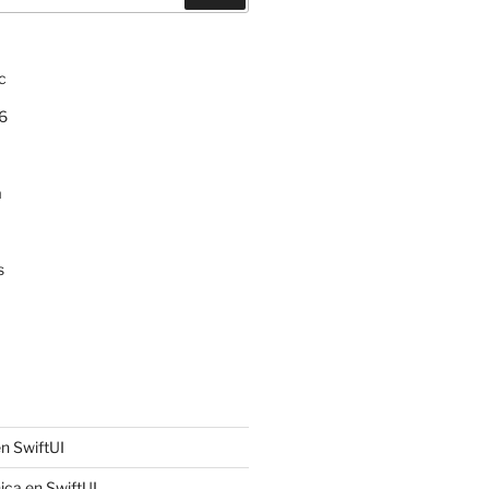
c
6
a
s
n SwiftUI
ica en SwiftUI