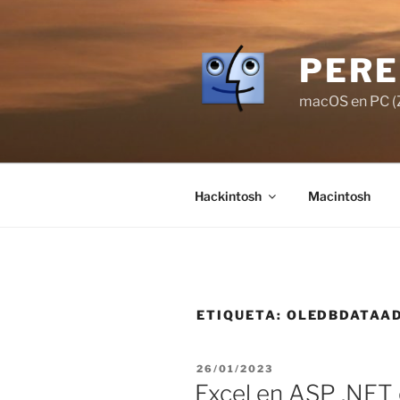
Saltar
al
contenido
PERE
macOS en PC (Z
Hackintosh
Macintosh
ETIQUETA:
OLEDBDATAA
PUBLICADO
26/01/2023
EL
Excel en ASP .NET 