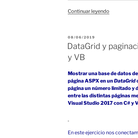
«Access
Continuar leyendo
y
DataBinding
en
PUBLICADO
08/06/2019
C#:
EL
DataGrid y pagina
obtener
y VB
PDF
desde
HTML»
Mostrar una base de datos de
página ASPX en un
DataGrid
página un número limitado y d
entre las distintas páginas m
Visual Studio 2017 con C# y 
En este ejercicio nos conecta