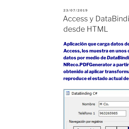
en
PUBLICADO
23/07/2019
C#:
EL
Access y DataBind
Crystal
desde HTML
Reports
desde
DataSet»
Aplicación que carga datos d
Access, los muestra en unos 
datos por medio de
DataBind
NReco.PDFGenerator a partir
obtenido al aplicar transfor
reproduce el estado actual de