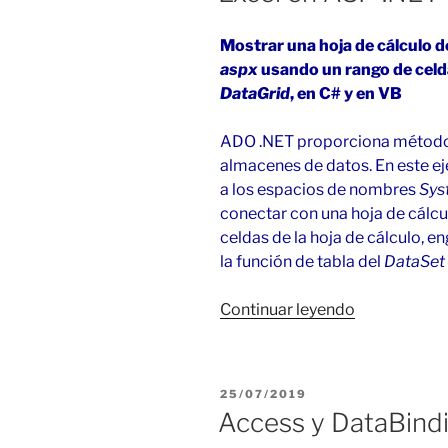
Mostrar una hoja de cálculo d
aspx
usando un rango de celd
DataGrid
, en C# y en VB
ADO .NET proporciona métodos
almacenes de datos. En este eje
a los espacios de nombres
Sys
conectar con una hoja de cálcu
celdas de la hoja de cálculo, 
la función de tabla del
DataSet
«Excel
Continuar leyendo
en
ASP
.NET
PUBLICADO
25/07/2019
con
EL
Access y DataBindi
VS