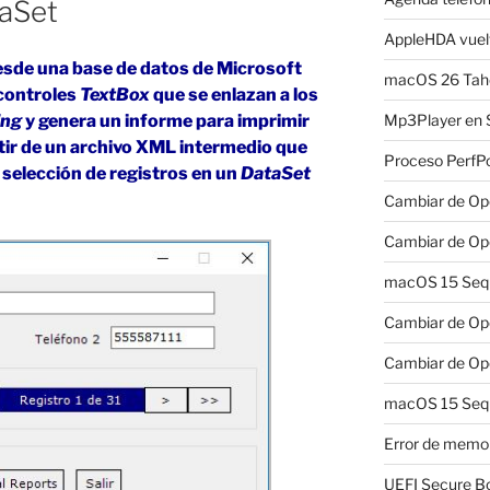
aSet
AppleHDA vuelv
esde una base de datos de Microsoft
macOS 26 Taho
controles
TextBox
que se enlazan a los
Mp3Player en 
ing
y genera un informe para imprimir
tir de un archivo XML intermedio que
Proceso PerfP
 selección de registros en un
DataSet
Cambiar de Ope
Cambiar de Ope
macOS 15 Sequo
Cambiar de Ope
Cambiar de Ope
macOS 15 Sequ
Error de memo
UEFI Secure B