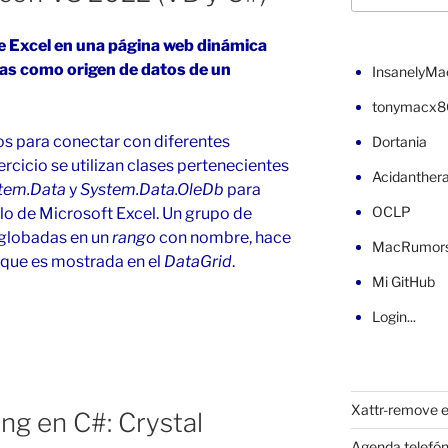
e Excel en una página web dinámica
as como origen de datos de un
InsanelyMa
tonymacx8
 para conectar con diferentes
Dortania
rcicio se utilizan clases pertenecientes
Acidanther
tem.Data
y
System.Data.OleDb
para
OCLP
lo de Microsoft Excel. Un grupo de
englobadas en un
rango
con nombre, hace
MacRumor
que es mostrada en el
DataGrid
.
Mi GitHub
Login...
Xattr-remove e
ng en C#: Crystal
Agenda telefón