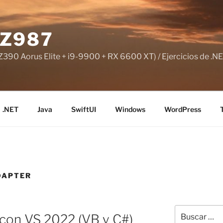
Z987
390 Aorus Elite + i9-9900 + RX 6600 XT) / Ejercicios de .NE
.NET
Java
SwiftUI
Windows
WordPress
DAPTER
Buscar
con VS 2022 (VB y C#)
por: