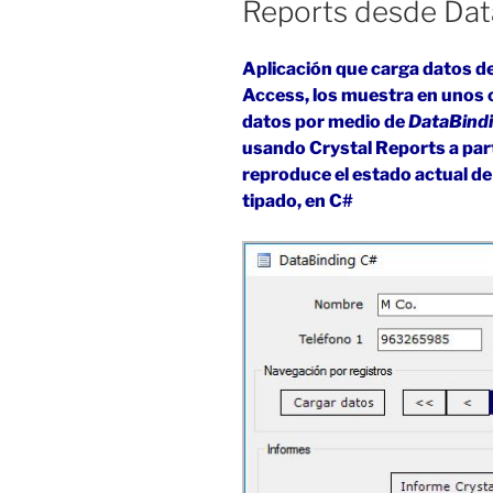
Reports desde Dat
2022
(VB
y
Aplicación que carga datos d
C#)»
Access, los muestra en unos 
datos por medio de
DataBind
usando Crystal Reports a par
reproduce el estado actual de
tipado, en C#