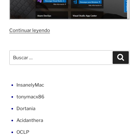
«Navegador
Continuar leyendo
web
con
WebView
Buscar
Buscar
en
por:
C#
(3)»
InsanelyMac
tonymacx86
Dortania
Acidanthera
OCLP