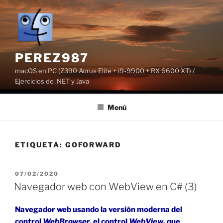
Saltar
al
contenido
PEREZ987
macOS en PC (Z390 Aorus Elite + i9-9900 + RX 6600 XT) /
Ejercicios de .NET y Java
Menú
ETIQUETA:
GOFORWARD
PUBLICADO
07/02/2020
EL
Navegador web con WebView en C# (3)
Navegador web usando la versión moderna del
control
WebBrowser,
el control
WebView
, que