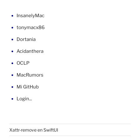
en
C#
InsanelyMac
y
tonymacx86
VB»
Dortania
Acidanthera
OCLP
MacRumors
Mi GitHub
Login...
Xattr-remove en SwiftUI