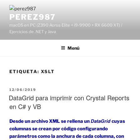
Saltar
al
PEREZ987
contenido
macOS en PC (Z390 Aorus Elite + i9-9900 + RX 6600 XT) /
Ejercicios de .NET y Java
Menú
ETIQUETA:
XSLT
PUBLICADO
12/06/2019
EL
DataGrid para imprimir con Crystal Reports
en C# y VB
DataGrid
Desde un archivo XML se rellena un
cuyas
columnas se crean por código configurando
parámetros como la anchura de cada columna, con