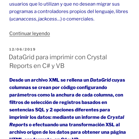
usuarios que lo utilizan y que no desean migrar sus
programas a controladores propios del lenguaje, libres
(
ucanaccess
,
jackcess
…) o comerciales.
«Access
Continuar leyendo
en
Java
PUBLICADO
12/06/2019
EL
con
DataGrid para imprimir con Crystal
puente
Reports en C# y VB
ODBC
de
Desde un archivo XML se rellena un
DataGrid
cuyas
32
columnas se crean por código configurando
bits»
parámetros como la anchura de cada columna, con
filtros de selección de registros basados en
sentencias SQL y 2 opciones diferentes para
imprimir los datos: mediante un informe de
Crystal
Reports
o efectuando una transformación XSL al
archivo origen de los datos para obtener una página