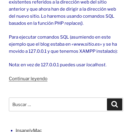
existentes referidos a la dirección web del sitio
anterior y que ahora han de dirigir a la dirección web
del nuevo sitio. Lo haremos usando comandos SQL
basados en la función PHP
replace()
.
Para ejecutar comandos SQL (asumiendo en este
ejemplo que el blog estaba en
«www.sitio.es»
y se ha
movido a 127.0.0.1 y que tenemos XAMPP instalado):
Nota: en vez de 127.0.0.1 puedes usar
localhost
.
«Modificar
Continuar leyendo
la
base
de
Buscar
Buscar
datos
por:
en
WordPress»
InsanelyMac