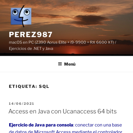
Saltar
al
contenido
PEREZ987
macOS en PC (Z390 Aorus Elite + i9-9900 + RX 6600 XT) /
Ejercicios de .NET y Java
Menú
ETIQUETA:
SQL
PUBLICADO
14/06/2021
EL
Access en Java con Ucanaccess 64 bits
Ejercicio
de Java para consola
: conectar con una base
de datos de Microsoft Access mediante el controlador