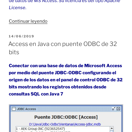
de datos de MS Access. Su licencia es del tipo
Apache
License
.
«Access
Continuar leyendo
en
Java
PUBLICADO
14/06/2019
EL
con
Access en Java con puente ODBC de 32
Ucanaccess
bits
64
bits»
Conectar con una base de datos de Microsoft Access
por medio del puente JDBC-ODBC configurando el
origen de los datos en el panel de control ODBC de 32
bits mostrando
los registros obtenidos desde
consultas SQL con Java 7