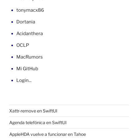
tonymacx86
Dortania
Acidanthera
OCLP
MacRumors
Mi GitHub
Login...
Xattr-remove en SwiftUI
Agenda telefónica en SwiftUI
AppleHDA vuelve a funcionar en Tahoe