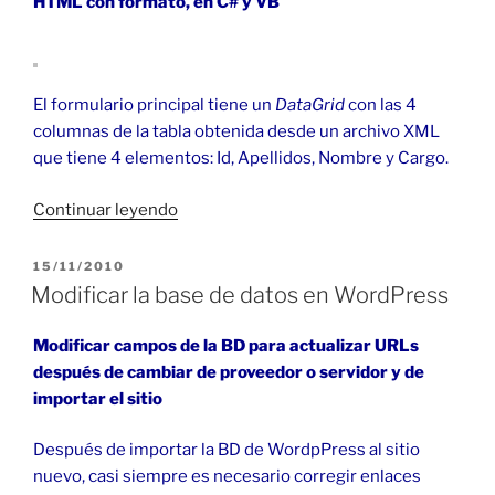
HTML con formato, en C# y VB
El formulario principal tiene un
DataGrid
con las 4
columnas de la tabla obtenida desde un archivo XML
que tiene 4 elementos: Id, Apellidos, Nombre y Cargo.
«DataGrid
Continuar leyendo
para
imprimir
PUBLICADO
15/11/2010
EL
con
Modificar la base de datos en WordPress
Crystal
Reports
Modificar campos de la BD para actualizar URLs
en
después de cambiar de proveedor o servidor y de
C#
importar el sitio
y
VB»
Después de importar la BD de WordpPress al sitio
nuevo, casi siempre es necesario corregir enlaces