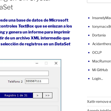
aSet
InsanelyMa
esde una base de datos de Microsoft
controles
TextBox
que se enlazan a los
tonymacx8
ing
y genera un informe para imprimir
Dortania
tir de un archivo XML intermedio que
 selección de registros en un
DataSet
Acidanther
OCLP
MacRumor
Mi GitHub
Login...
Xattr-remove e
Agenda telefón