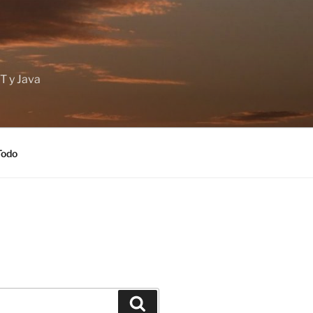
T y Java
Todo
Buscar