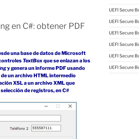
UEFI Secure Bo
UEFI Secure Bo
ing en C#: obtener PDF
UEFI Secure Bo
UEFI Secure Bo
esde una base de datos de Microsoft
UEFI Secure Bo
controles
TextBox
que se enlazan a los
UEFI Secure Bo
ing
y genera un informe PDF usando
 de un archivo HTML intermedio
mación XSL a un archivo XML que
 selección de registros, en C#