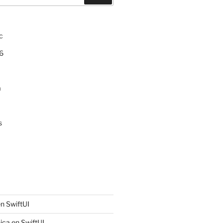
c
6
a
s
n SwiftUI
ica en SwiftUI