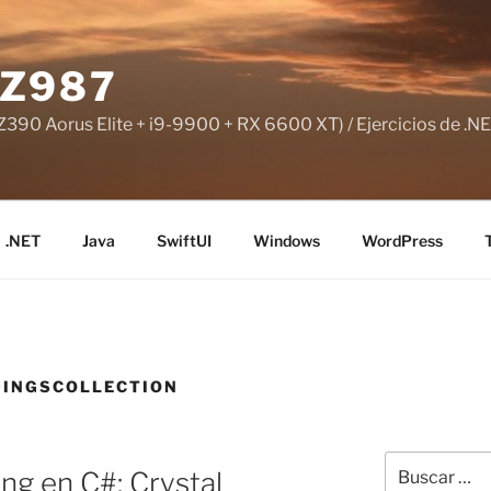
Z987
390 Aorus Elite + i9-9900 + RX 6600 XT) / Ejercicios de .NE
.NET
Java
SwiftUI
Windows
WordPress
DINGSCOLLECTION
Buscar
ng en C#: Crystal
por: