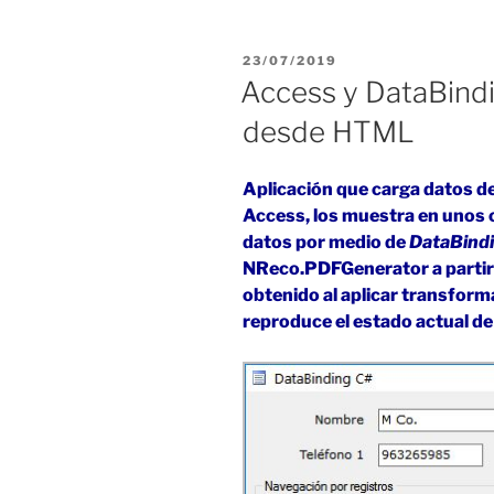
DataBinding
en
PUBLICADO
23/07/2019
C#:
EL
Access y DataBind
Crystal
desde HTML
Reports
desde
DataSet»
Aplicación que carga datos d
Access, los muestra en unos 
datos por medio de
DataBind
NReco.PDFGenerator a partir
obtenido al aplicar transfor
reproduce el estado actual de