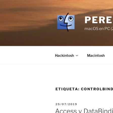
Saltar
al
contenido
PERE
macOS en PC (Z
Hackintosh
Macintosh
ETIQUETA:
CONTROLBIN
PUBLICADO
25/07/2019
EL
Access y DataBindi