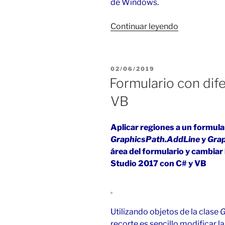
de Windows.
«Regiones
Continuar leyendo
del
formulario
en
PUBLICADO
02/06/2019
C#
EL
Formulario con dif
y
VB
VB
(GDI+)»
Aplicar regiones a un formul
GraphicsPath.AddLine
y
Grap
área del formulario y cambiar 
Studio 2017 con C# y VB
Utilizando objetos de la clase
G
recorte es sencillo modificar l