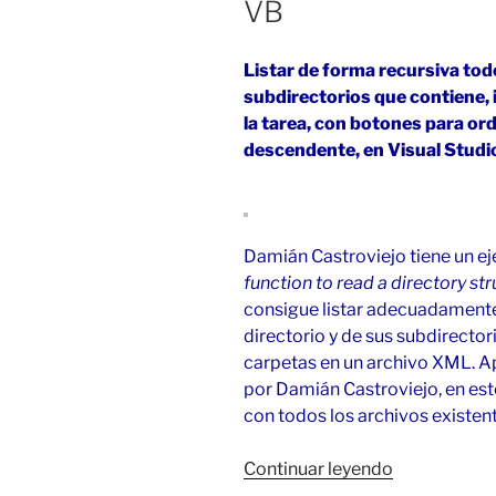
VB
Listar de forma recursiva todo
subdirectorios que contiene,
la tarea, con botones para or
descendente, en Visual Studi
Damián Castroviejo tiene un eje
function to read a directory st
consigue listar adecuadamente
directorio y de sus subdirector
carpetas en un archivo XML. Ap
por Damián Castroviejo, en este
con todos los archivos existen
«Listado
Continuar leyendo
recursivo