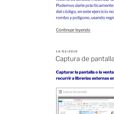
Podemos darle prácticamente c
del código, en este ejercicio no
rombo y polígono, usando regi
«Formulario
Continuar leyendo
con
diferentes
formas
PUBLICADO
14/02/2019
en
EL
Captura de pantall
C#
y
Capturar la pantalla o la vent
VB»
recurrir a librerías externas 