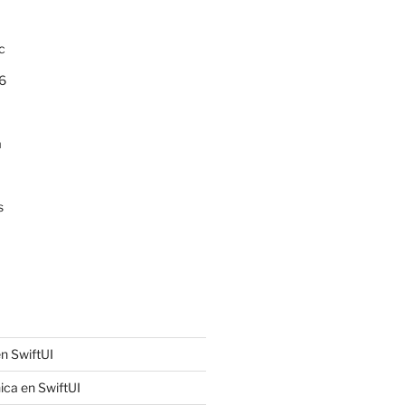
c
6
a
s
n SwiftUI
ica en SwiftUI