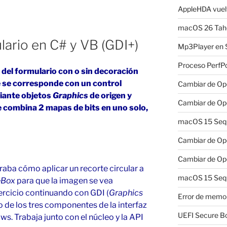
AppleHDA vuelv
macOS 26 Taho
lario en C# y VB (GDI+)
Mp3Player en 
Proceso PerfP
del formulario con o sin decoración
ue se corresponde con un control
Cambiar de Ope
iante objetos
Graphics
de origen y
Cambiar de Ope
 combina 2 mapas de bits en uno solo,
macOS 15 Sequo
Cambiar de Ope
Cambiar de Ope
raba cómo aplicar un recorte circular a
macOS 15 Sequ
eBox
para que la imagen se vea
ercicio continuando con GDI
(
Graphics
Error de memo
o de los tres componentes de la interfaz
UEFI Secure B
s. Trabaja junto con el núcleo y la API