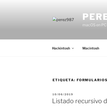
Saltar
al
PER
contenido
macOS en PC (
Hackintosh
Macintosh
ETIQUETA:
FORMULARIOS
PUBLICADO
10/06/2019
EL
Listado recursivo d