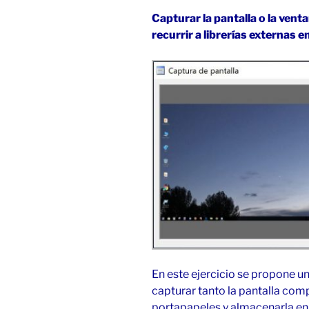
en
Capturar la pantalla o la vent
C#»
recurrir a librerías externas 
En este ejercicio se propone u
capturar tanto la pantalla comp
portapapeles y almacenarla en