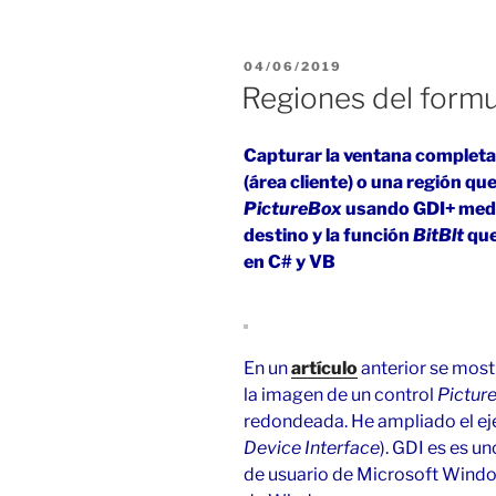
de
un
PUBLICADO
04/06/2019
directorio
EL
Regiones del formu
en
C#
Capturar la ventana completa 
y
(área cliente) o una región q
VB»
PictureBox
usando GDI+ med
destino y la función
BitBlt
que
en C# y VB
En un
artículo
anterior se most
la imagen de un control
Pictur
redondeada. He ampliado el ej
Device Interface
). GDI
es es un
de usuario de Microsoft Window