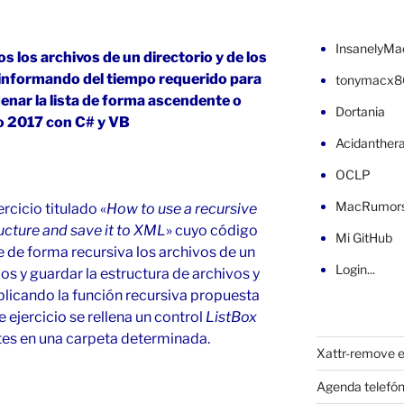
InsanelyMa
s los archivos de un directorio y de los
 informando del tiempo requerido para
tonymacx8
denar la lista de forma ascendente o
Dortania
o 2017 con C# y VB
Acidanther
OCLP
MacRumor
rcicio titulado «
How to use a recursive
ructure and save it to XML
» cuyo código
Mi GitHub
 de forma recursiva los archivos de un
Login...
ios y guardar la estructura de archivos y
licando la función recursiva propuesta
 ejercicio se rellena un control
ListBox
tes en una carpeta determinada.
Xattr-remove e
Agenda telefón