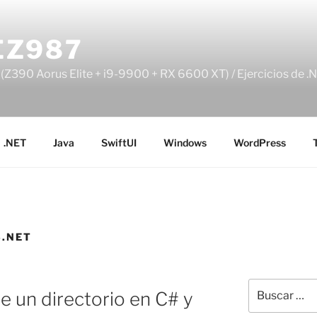
EZ987
Z390 Aorus Elite + i9-9900 + RX 6600 XT) / Ejercicios de .N
.NET
Java
SwiftUI
Windows
WordPress
.NET
Buscar
e un directorio en C# y
por: