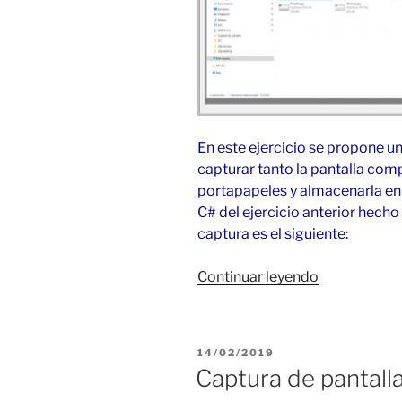
En este ejercicio se propone u
capturar tanto la pantalla comp
portapapeles y almacenarla en
C# del ejercicio anterior hecho
captura es el siguiente:
«Captura
Continuar leyendo
de
pantalla
o
PUBLICADO
14/02/2019
ventana
EL
Captura de pantall
activa