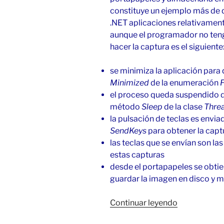
constituye un ejemplo más de q
.NET aplicaciones relativament
aunque el programador no teng
hacer la captura es el siguiente
se minimiza la aplicación para 
Minimized
de la enumeración
el proceso queda suspendido 
método
Sleep
de la clase
Thre
la pulsación de teclas es envi
SendKeys
para obtener la capt
las teclas que se envían son la
estas capturas
desde el portapapeles se obti
guardar la imagen en disco y m
«Captura
Continuar leyendo
de