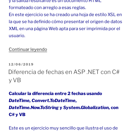
y la salida resultante es un documento HTML
formateado con arreglo a esas reglas.
En este ejercicio se ha creado una hoja de estilo XSL en
la que se ha definido cómo presentar el origen de datos
XML en una página Web apta para ser imprimida por el
usuario.
«Transformación
Continuar leyendo
XML
+
PUBLICADO
12/06/2019
EL
XSL
Diferencia de fechas en ASP .NET con C#
=
y VB
HTML
en
Calcular la diferencia entre 2 fechas usando
VB»
DateTime,
Convert.ToDateTime
,
DateTime.Now.ToString
y
System.Globalization,
con
C# y VB
Este es un ejercicio muy sencillo que ilustra el uso de