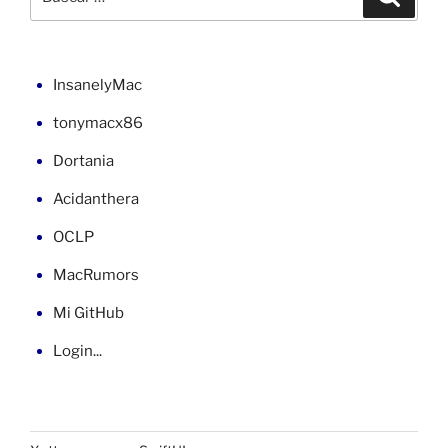
Windows
por:
XP
Home»
InsanelyMac
tonymacx86
Dortania
Acidanthera
OCLP
MacRumors
Mi GitHub
Login...