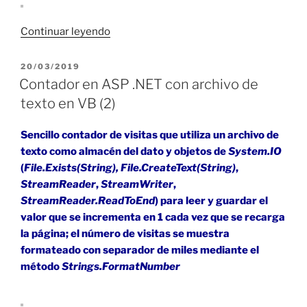
«DataTable
Continuar leyendo
desde
Access
PUBLICADO
20/03/2019
EL
en
Contador en ASP .NET con archivo de
ASP
texto en VB (2)
.NET
con
Sencillo contador de visitas que utiliza un archivo de
C#
texto como almacén del dato y objetos de
System.IO
y
(
File.Exists(String),
File.CreateText(String)
,
VB»
StreamReader
,
StreamWriter
,
StreamReader.ReadToEnd
) para leer y guardar el
valor que se incrementa en 1 cada vez que se recarga
la página; el número de visitas se muestra
formateado con separador de miles mediante el
método
Strings.FormatNumber