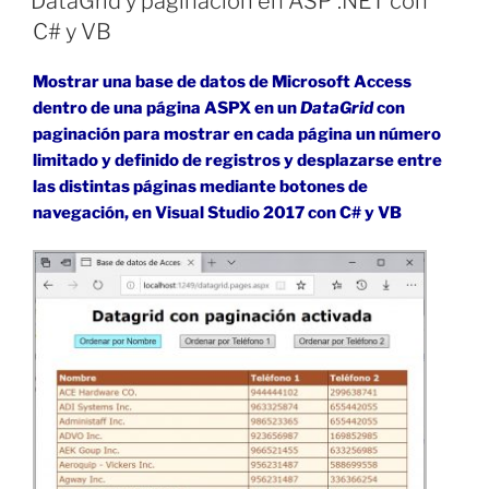
DataGrid y paginación en ASP .NET con
ASP
C# y VB
.NET
con
Mostrar una base de datos de Microsoft Access
C#
dentro de una página ASPX en un
DataGrid
con
y
paginación para mostrar en cada página un número
VB»
limitado y definido de registros y desplazarse entre
las distintas páginas mediante botones de
navegación, en Visual Studio 2017 con C# y VB