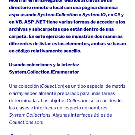
Mostrar en el navegador web los archivos de un
directorio remoto o local con una página dinámica
aspx
usando
System.Collectio
n o
System.IO
, en C# y
en VB. ASP .NET tiene varias formas de acceder a los
archivos y subcarpetas que están dentro de una
carpeta. En este ejercicio se muestran dos maneras
diferentes de listar estos elementos, ambas se basan
en código relativamente sencillo.
Usando colecciones y la interfaz
System.Collection.IEnumerator
Una colección (
Collection
) es un tipo especial de matriz
o
array
especialmente preparado para unas tareas
determinadas. Los objetos
Collection
se crean desde
las clases e interfaces del espacio de nombres
System.Collections
. Algunas interfaces útiles de
Collections
son: