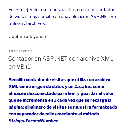
En este ejercicio se muestra cómo crear un contador
de visitas muy sencillo en una aplicación ASP .NET. Se
utilizan 3 archivos:
«Contador
Continuar leyendo
en
ASP
PUBLICADO
19/03/2019
EL
.NET
Contador en ASP .NET con archivo XML
con
en VB (1)
archivo
de
Sencillo contador de visitas que utiliza un archivo
texto
XML como origen de datos y un
DataSet
como
en
almacén desconectado para leer y guardar el valor
VB
que se incrementa en 1 cada vez que se recarga la
(2)»
página; el número de visitas se muestra formateado
con separador de miles mediante el método
Strings.FormatNumber