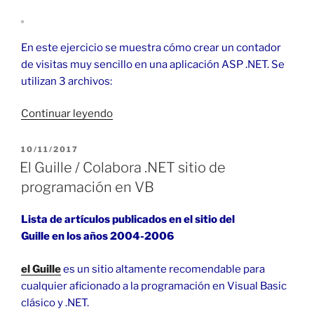
En este ejercicio se muestra cómo crear un contador
de visitas muy sencillo en una aplicación ASP .NET. Se
utilizan 3 archivos:
«Contador
Continuar leyendo
en
ASP
PUBLICADO
10/11/2017
EL
.NET
El Guille / Colabora .NET sitio de
con
programación en VB
archivo
XML
Lista de artículos publicados en el sitio del
en
Guille en los años 2004-2006
VB
(1)»
el Guille
es un sitio altamente recomendable para
cualquier aficionado a la programación en Visual Basic
clásico y .NET.