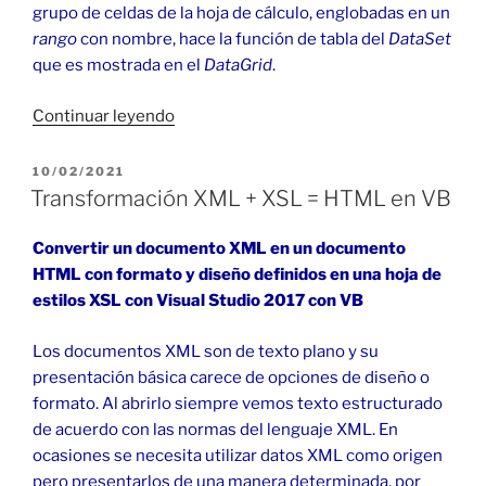
grupo de celdas de la hoja de cálculo, englobadas en un
rango
con nombre, hace la función de tabla del
DataSet
que es mostrada en el
DataGrid
.
«Excel
Continuar leyendo
en
ASP
PUBLICADO
10/02/2021
EL
.NET
Transformación XML + XSL = HTML en VB
con
VS
Convertir un documento XML en un documento
2022
HTML con formato y diseño definidos en una hoja de
(VB
estilos XSL con Visual Studio 2017 con VB
y
C#)»
Los documentos XML son de texto plano y su
presentación básica carece de opciones de diseño o
formato. Al abrirlo siempre vemos texto estructurado
de acuerdo con las normas del lenguaje XML. En
ocasiones se necesita utilizar datos XML como origen
pero presentarlos de una manera determinada, por