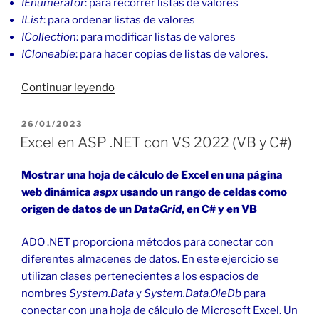
IEnumerator
: para recorrer listas de valores
IList
: para ordenar listas de valores
ICollection
: para modificar listas de valores
ICloneable
: para hacer copias de listas de valores.
«Listar
Continuar leyendo
archivos
en
PUBLICADO
26/01/2023
EL
ASP
Excel en ASP .NET con VS 2022 (VB y C#)
.NET
con
Mostrar una hoja de cálculo de Excel en una página
VS
web dinámica
aspx
usando un rango de celdas como
2022
origen de datos de un
DataGrid
, en C# y en VB
(C#
y
ADO .NET proporciona métodos para conectar con
VB)»
diferentes almacenes de datos. En este ejercicio se
utilizan clases pertenecientes a los espacios de
nombres
System.Data
y
System.Data.OleDb
para
conectar con una hoja de cálculo de Microsoft Excel. Un