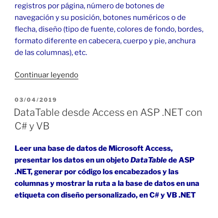
registros por página, número de botones de
navegación y su posición, botones numéricos o de
flecha, diseño (tipo de fuente, colores de fondo, bordes,
formato diferente en cabecera, cuerpo y pie, anchura
de las columnas), etc.
«DataGrid
Continuar leyendo
y
paginación
PUBLICADO
03/04/2019
EL
en
DataTable desde Access en ASP .NET con
ASP
C# y VB
.NET
con
Leer una base de datos de Microsoft Access,
C#
presentar los datos en un objeto
DataTable
de ASP
y
.NET, generar por código los encabezados y las
VB»
columnas y mostrar la ruta a la base de datos en una
etiqueta con diseño personalizado, en C# y VB .NET