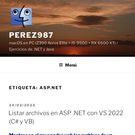
Saltar
al
contenido
PEREZ987
macOS en PC (Z390 Aorus Elite + i9-9900 + RX 6600 XT) /
Ejercicios de .NET y Java
Menú
ETIQUETA:
ASP.NET
PUBLICADO
24/02/2023
EL
Listar archivos en ASP .NET con VS 2022
(C# y VB)