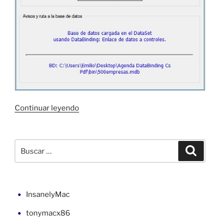
«Access
Continuar leyendo
y
DataBinding
en
Buscar
Buscar
C#:
por:
obtener
PDF
desde
InsanelyMac
HTML»
tonymacx86