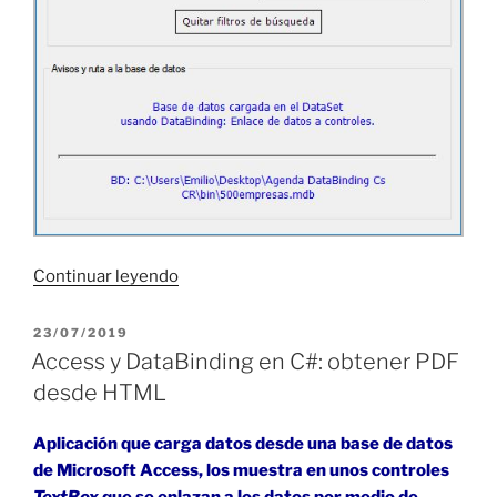
«Access
Continuar leyendo
y
DataBinding
PUBLICADO
23/07/2019
EL
en
Access y DataBinding en C#: obtener PDF
C#:
desde HTML
Crystal
Reports
Aplicación que carga datos desde una base de datos
desde
de Microsoft Access, los muestra en unos controles
DataSet»
TextBox
que se enlazan a los datos por medio de