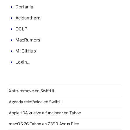
Dortania
Acidanthera
OCLP
MacRumors
Mi GitHub
Login...
Xattr-remove en SwiftUI
Agenda telefónica en SwiftUI
AppleHDA vuelve a funcionar en Tahoe
macOS 26 Tahoe en Z390 Aorus Elite