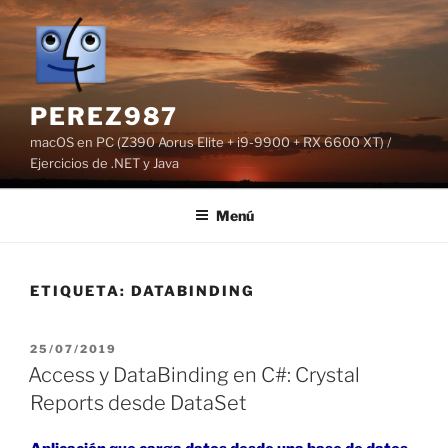
Saltar
al
contenido
PEREZ987
macOS en PC (Z390 Aorus Elite + i9-9900 + RX 6600 XT) /
Ejercicios de .NET y Java
Menú
ETIQUETA:
DATABINDING
PUBLICADO
25/07/2019
EL
Access y DataBinding en C#: Crystal
Reports desde DataSet