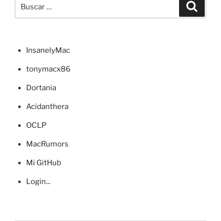
Buscar
y
Buscar
por:
VB»
InsanelyMac
tonymacx86
Dortania
Acidanthera
OCLP
MacRumors
Mi GitHub
Login...