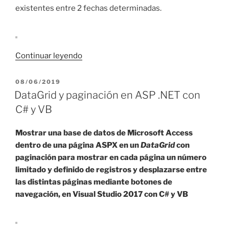
existentes entre 2 fechas determinadas.
«Diferencia
Continuar leyendo
de
fechas
PUBLICADO
08/06/2019
EL
en
DataGrid y paginación en ASP .NET con
ASP
C# y VB
.NET
con
Mostrar una base de datos de Microsoft Access
C#
dentro de una página ASPX en un
DataGrid
con
y
paginación para mostrar en cada página un número
VB»
limitado y definido de registros y desplazarse entre
las distintas páginas mediante botones de
navegación, en Visual Studio 2017 con C# y VB