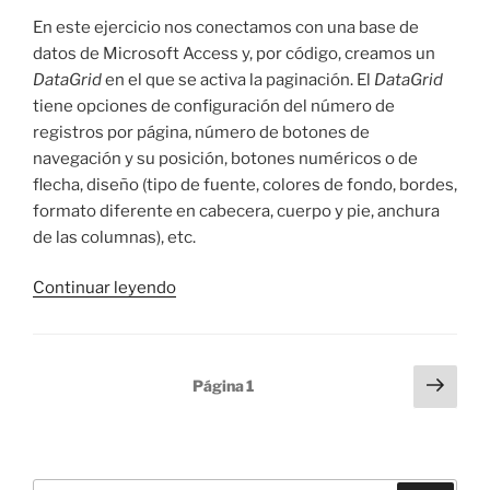
En este ejercicio nos conectamos con una base de
datos de Microsoft Access y, por código, creamos un
DataGrid
en el que se activa la paginación. El
DataGrid
tiene opciones de configuración del número de
registros por página, número de botones de
navegación y su posición, botones numéricos o de
flecha, diseño (tipo de fuente, colores de fondo, bordes,
formato diferente en cabecera, cuerpo y pie, anchura
de las columnas), etc.
«DataGrid
Continuar leyendo
y
paginación
en
Paginación
Sigu
Página
1
ASP
pági
de
.NET
entradas
con
C#