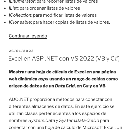
IEnumerator
: para recorrer listas de valores
IList
: para ordenar listas de valores
ICollection
: para modificar listas de valores
ICloneable
: para hacer copias de listas de valores.
«Listar
Continuar leyendo
archivos
en
PUBLICADO
26/01/2023
EL
ASP
Excel en ASP .NET con VS 2022 (VB y C#)
.NET
con
Mostrar una hoja de cálculo de Excel en una página
VS
web dinámica
aspx
usando un rango de celdas como
2022
origen de datos de un
DataGrid
, en C# y en VB
(C#
y
ADO .NET proporciona métodos para conectar con
VB)»
diferentes almacenes de datos. En este ejercicio se
utilizan clases pertenecientes a los espacios de
nombres
System.Data
y
System.Data.OleDb
para
conectar con una hoja de cálculo de Microsoft Excel. Un