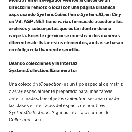
Mostrar en el navegador web los archivos de un
directorio remoto o local con una página dinámica
aspx
usando
System.Collectio
n o
System.IO
, en C# y
en VB. ASP .NET tiene varias formas de acceder a los
archivos y subcarpetas que están dentro de una
carpeta. En este ejercicio se muestran dos maneras
diferentes de listar estos elementos, ambas se basan
en código relativamente sencillo.
Usando colecciones y la interfaz
System.Collection.IEnumerator
Una colección (
Collection
) es un tipo especial de matriz
o
array
especialmente preparado para unas tareas
determinadas. Los objetos
Collection
se crean desde
las clases e interfaces del espacio de nombres
System.Collections
. Algunas interfaces útiles de
Collections
son: