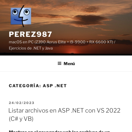
Saltar
al
contenido
PEREZ987
macOS en PC (Z390 Aorus Elite + i9-9900 + RX 6600 XT) /
Ejercicios de .NET y Java
Menú
CATEGORÍA:
ASP .NET
PUBLICADO
24/02/2023
EL
Listar archivos en ASP .NET con VS 2022
(C# y VB)