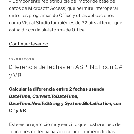
– Componente redistribuible del motor de base de
datos de Microsoft Access) que permite interoperar
entre los programas de Office y otras aplicaciones
como Visual Studio también es de 32 bits al tener que
coincidir con la plataforma de Office.
«Visual
Continuar leyendo
Studio
64
PUBLICADO
12/06/2019
EL
bits
Diferencia de fechas en ASP .NET con C#
con
y VB
Acces
y
Calcular la diferencia entre 2 fechas usando
Office
DateTime,
Convert.ToDateTime
,
2019»
DateTime.Now.ToString
y
System.Globalization,
con
C# y VB
Este es un ejercicio muy sencillo que ilustra el uso de
funciones de fecha para calcular el número de días