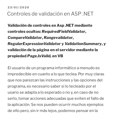
en
ASP
PUBLICADO
23/01/2020
EL
.NET»
Controles de validación en ASP .NET
Validación de controles en Asp .NET mediante
controles ocultos:
RequiredFieldValidator
,
CompareValidator
,
Rangevalidator
,
RegularExpressionValidator
y
ValidationSummary
, y
validación de la página en el servidor mediante la
propiedad
Page.IsValid,
en VB
El usuario de un programa informático a menudo es
impredecible en cuanto a lo que teclea. Por muy claras
que nos parezcan las instrucciones y las opciones del
programa, es necesario saber si lo tecleado por el
usario se adapta a lo esperado o no y, en caso de no
serlo, tomar acciones adecuadas que eviten el fallo de
la aplicación. Se nos pueden ocurrir muchos ejemplos
de ello pero, sin ir más lejos, podemos pensar en la