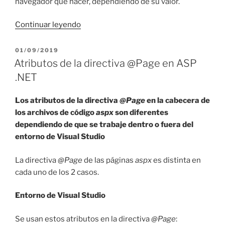
navegador qué hacer, dependiendo de su valor.
«DataGrid
Continuar leyendo
scroll
vertical
PUBLICADO
01/09/2019
EL
y
Atributos de la directiva @Page en ASP
OverFlow
.NET
en
ASP
Los atributos de la directiva
@Page
en la cabecera de
.NET»
los archivos de código
aspx
son diferentes
dependiendo de que se trabaje dentro o fuera del
entorno de Visual Studio
La directiva
@Page
de las páginas
aspx
es distinta en
cada uno de los 2 casos.
Entorno de Visual Studio
Se usan estos atributos en la directiva
@Page
: