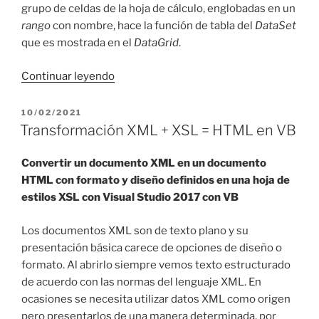
grupo de celdas de la hoja de cálculo, englobadas en un
rango
con nombre, hace la función de tabla del
DataSet
que es mostrada en el
DataGrid
.
«Excel
Continuar leyendo
en
ASP
PUBLICADO
10/02/2021
EL
.NET
Transformación XML + XSL = HTML en VB
con
VS
Convertir un documento XML en un documento
2022
HTML con formato y diseño definidos en una hoja de
(VB
estilos XSL con Visual Studio 2017 con VB
y
C#)»
Los documentos XML son de texto plano y su
presentación básica carece de opciones de diseño o
formato. Al abrirlo siempre vemos texto estructurado
de acuerdo con las normas del lenguaje XML. En
ocasiones se necesita utilizar datos XML como origen
pero presentarlos de una manera determinada, por