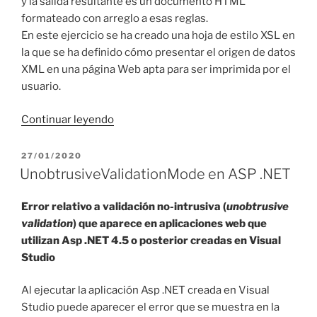
y la salida resultante es un documento HTML
formateado con arreglo a esas reglas.
En este ejercicio se ha creado una hoja de estilo XSL en
la que se ha definido cómo presentar el origen de datos
XML en una página Web apta para ser imprimida por el
usuario.
«Transformación
Continuar leyendo
XML
+
PUBLICADO
27/01/2020
EL
XSL
UnobtrusiveValidationMode en ASP .NET
=
HTML
Error relativo a validación no-intrusiva (
unobtrusive
en
validation
) que aparece en aplicaciones web que
VB»
utilizan Asp .NET 4.5 o posterior creadas en Visual
Studio
Al ejecutar la aplicación Asp .NET creada en Visual
Studio puede aparecer el error que se muestra en la