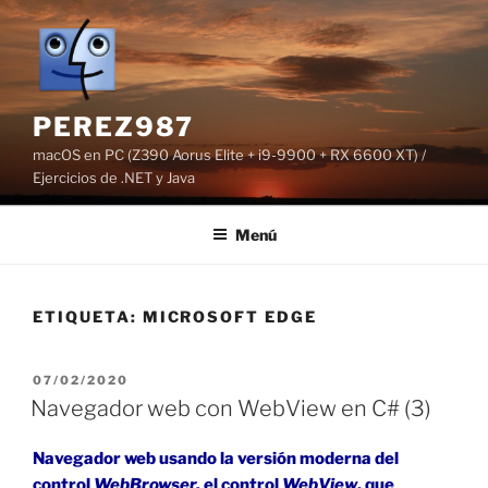
Saltar
al
contenido
PEREZ987
macOS en PC (Z390 Aorus Elite + i9-9900 + RX 6600 XT) /
Ejercicios de .NET y Java
Menú
ETIQUETA:
MICROSOFT EDGE
PUBLICADO
07/02/2020
EL
Navegador web con WebView en C# (3)
Navegador web usando la versión moderna del
control
WebBrowser,
el control
WebView
, que