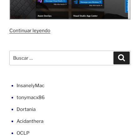
«Navegador
Continuar leyendo
web
con
WebView
Buscar
Buscar
en
por:
C#
(3)»
InsanelyMac
tonymacx86
Dortania
Acidanthera
OCLP