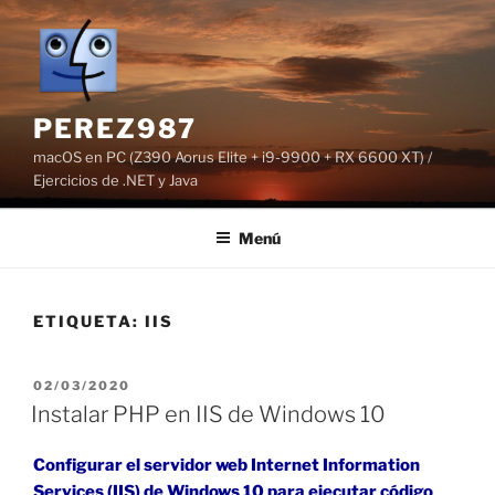
Saltar
al
contenido
PEREZ987
macOS en PC (Z390 Aorus Elite + i9-9900 + RX 6600 XT) /
Ejercicios de .NET y Java
Menú
ETIQUETA:
IIS
PUBLICADO
02/03/2020
EL
Instalar PHP en IIS de Windows 10
Configurar el servidor web Internet Information
Services (IIS) de Windows 10 para ejecutar código