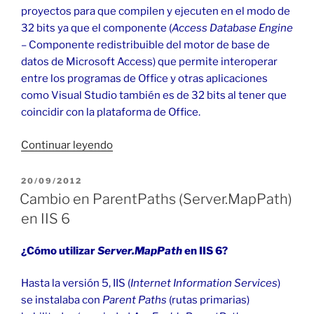
proyectos para que compilen y ejecuten en el modo de
32 bits ya que el componente (
Access Database Engine
– Componente redistribuible del motor de base de
datos de Microsoft Access) que permite interoperar
entre los programas de Office y otras aplicaciones
como Visual Studio también es de 32 bits al tener que
coincidir con la plataforma de Office.
«Visual
Continuar leyendo
Studio
64
PUBLICADO
20/09/2012
EL
bits
Cambio en ParentPaths (Server.MapPath)
con
en IIS 6
Acces
y
¿Cómo utilizar
Server.MapPath
en IIS 6?
Office
2019»
Hasta la versión 5, IIS (
Internet Information Services
)
se instalaba con
Parent Paths
(rutas primarias)