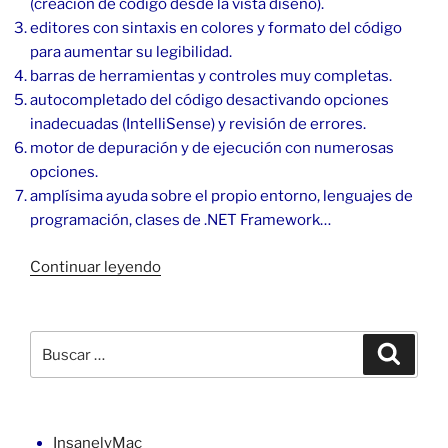
(creación de código desde la vista diseño).
editores con sintaxis en colores y formato del código
para aumentar su legibilidad.
barras de herramientas y controles muy completas.
autocompletado del código desactivando opciones
inadecuadas (IntelliSense) y revisión de errores.
motor de depuración y de ejecución con numerosas
opciones.
amplísima ayuda sobre el propio entorno, lenguajes de
programación, clases de .NET Framework…
«Aplicaciones
Continuar leyendo
ASP
.NET
en
Buscar
Buscar
Windows
por:
XP
Home»
InsanelyMac