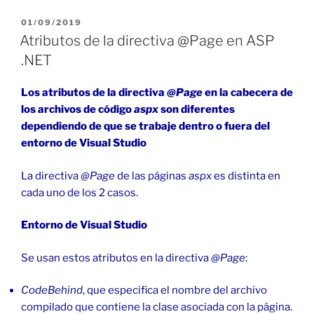
PHP
en
PUBLICADO
01/09/2019
EL
IIS
Atributos de la directiva @Page en ASP
de
.NET
Windows
10»
Los atributos de la directiva
@Page
en la cabecera de
los archivos de código
aspx
son diferentes
dependiendo de que se trabaje dentro o fuera del
entorno de Visual Studio
La directiva
@Page
de las páginas
aspx
es distinta en
cada uno de los 2 casos.
Entorno de Visual Studio
Se usan estos atributos en la directiva
@Page
:
CodeBehind
, que especifica el nombre del archivo
compilado que contiene la clase asociada con la página.