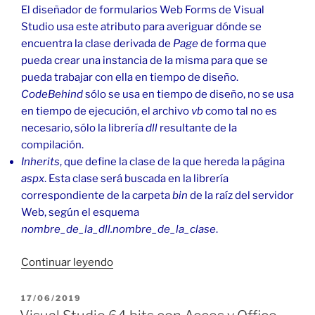
El diseñador de formularios Web Forms de Visual
Studio usa este atributo para averiguar dónde se
encuentra la clase derivada de
Page
de forma que
pueda crear una instancia de la misma para que se
pueda trabajar con ella en tiempo de diseño.
CodeBehind
sólo se usa en tiempo de diseño, no se usa
en tiempo de ejecución, el archivo
vb
como tal no es
necesario, sólo la librería
dll
resultante de la
compilación.
Inherits
, que define la clase de la que hereda la página
aspx
. Esta clase será buscada en la librería
correspondiente de la carpeta
bin
de la raíz del servidor
Web, según el esquema
nombre_de_la_dll.nombre_de_la_clase
.
«Atributos
Continuar leyendo
de
la
PUBLICADO
17/06/2019
EL
directiva