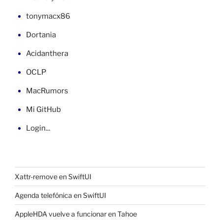
tonymacx86
Dortania
Acidanthera
OCLP
MacRumors
Mi GitHub
Login...
Xattr-remove en SwiftUI
Agenda telefónica en SwiftUI
AppleHDA vuelve a funcionar en Tahoe