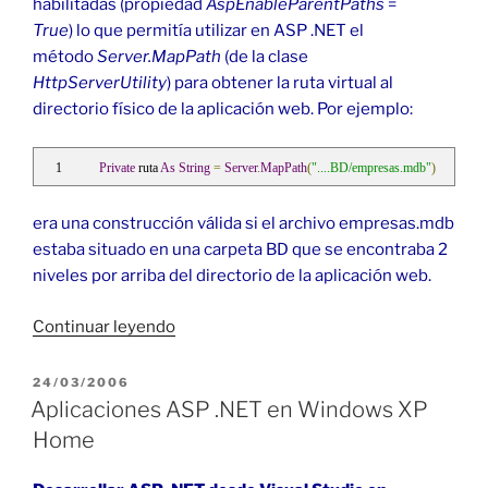
habilitadas (propiedad
AspEnableParentPaths
=
True
) lo que permitía utilizar en ASP .NET el
método
Server.MapPath
(de la clase
HttpServerUtility
) para obtener la ruta virtual al
directorio físico de la aplicación web. Por ejemplo:
Private
 ruta 
As
String
=
Server
.
MapPath
(
"....BD/empresas.mdb"
)
era una construcción válida si el archivo empresas.mdb
estaba situado en una carpeta BD que se encontraba 2
niveles por arriba del directorio de la aplicación web.
«Cambio
Continuar leyendo
en
ParentPaths
PUBLICADO
24/03/2006
EL
(Server.MapPath)
Aplicaciones ASP .NET en Windows XP
en
Home
IIS
6»