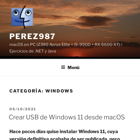
Saltar
al
contenido
PEREZ987
macOS en PC (Z390 Aorus Elite + i9-9900 + RX 6600 XT) /
Ejercicios de .NET y Java
Menú
CATEGORÍA:
WINDOWS
PUBLICADO
05/10/2021
EL
Crear USB de Windows 11 desde macOS
Hace pocos días quise instalar Windows 11, cuya
versión definitiva acababa de ser publicada, pero