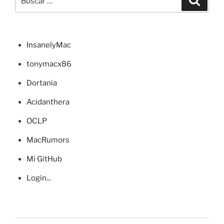
por:
InsanelyMac
tonymacx86
Dortania
Acidanthera
OCLP
MacRumors
Mi GitHub
Login...