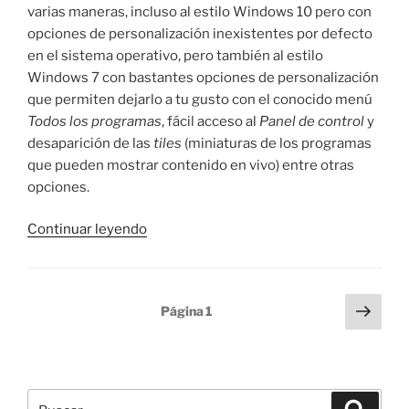
varias maneras, incluso al estilo Windows 10 pero con
opciones de personalización inexistentes por defecto
en el sistema operativo, pero también al estilo
Windows 7 con bastantes opciones de personalización
que permiten dejarlo a tu gusto con el conocido menú
Todos los programas
, fácil acceso al
Panel de control
y
desaparición de las
tiles
(miniaturas de los programas
que pueden mostrar contenido en vivo) entre otras
opciones.
«Menú
Continuar leyendo
de
inicio
clásico
Paginación
Sigu
Página
1
en
pági
de
Windows
entradas
8
y
Buscar
10»
Buscar