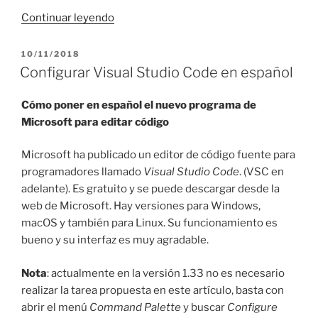
«Volumen
Continuar leyendo
de
sonidos
PUBLICADO
10/11/2018
EL
del
Configurar Visual Studio Code en español
sistema
en
Cómo poner en español el nuevo programa de
BootCamp»
Microsoft para editar código
Microsoft ha publicado un editor de código fuente para
programadores llamado
Visual Studio Code
. (VSC en
adelante). Es gratuito y se puede descargar desde la
web de Microsoft. Hay versiones para Windows,
macOS y también para Linux. Su funcionamiento es
bueno y su interfaz es muy agradable.
Nota
: actualmente en la versión 1.33 no es necesario
realizar la tarea propuesta en este artículo, basta con
abrir el menú
Command Palette
y buscar
Configure