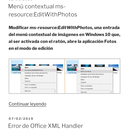
EL
Notas
Menú contextual ms-
por
resource:EditWithPhotos
otro
editor»
Modificar
ms-resource:EditWithPhotos
, una entrada
del menú contextual de imágenes en Windows 10 que,
al ser activada con el ratón, abre la aplicación Fotos
en el modo de edición
«Menú
Continuar leyendo
contextual
ms-
PUBLICADO
07/02/2019
EL
resource:EditWithPhotos»
Error de Office XML Handler