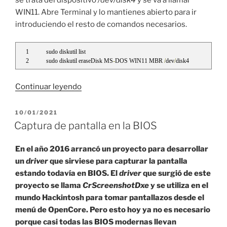
se trata del dispositivo
/dev/disk4
y se va a llamar
WIN11. Abre Terminal y lo mantienes abierto para ir
introduciendo el resto de comandos necesarios.
sudo diskutil list
sudo diskutil eraseDisk MS
-
DOS WIN11 MBR 
/
dev
/
disk4
«Crear
Continuar leyendo
USB
de
PUBLICADO
10/01/2021
EL
Windows
Captura de pantalla en la BIOS
11
desde
En el año 2016 arrancó un proyecto para desarrollar
macOS»
un
driver
que sirviese para capturar la pantalla
estando todavía en BIOS. El
driver
que surgió de este
proyecto se llama
CrScreenshotDxe
y se utiliza en el
mundo Hackintosh para tomar pantallazos desde el
menú de OpenCore. Pero esto hoy ya no es necesario
porque casi todas las BIOS modernas llevan