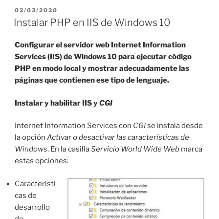
pantalla
PUBLICADO
02/03/2020
EL
en
Instalar PHP en IIS de Windows 10
la
BIOS»
Configurar el servidor web Internet Information
Services (IIS) de Windows 10 para ejecutar código
PHP en modo local y mostrar adecuadamente las
páginas que contienen ese tipo de lenguaje.
Instalar y habilitar IIS y
CGI
Internet Information Services con
CGI
se instala desde
la opción
Activar o desactivar las características de
Windows
. En la casilla
Servicio World Wide Web
marca
estas opciones:
Característi
cas de
desarrollo
de